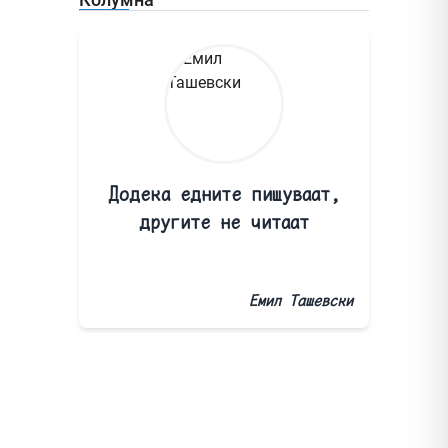
Додека едните пишуваат,
другите не читаат
Емил Ташевски