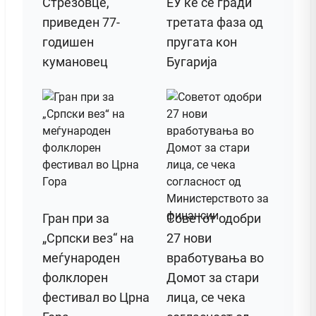
Стрезовце,
ЕУ ќе се гради
приведен 77-
третата фаза од
годишен
пругата кон
кумановец
Бугарија
Гран при за
Советот одобри
„Српски вез“ на
27 нови
меѓународен
вработувања во
фолклорен
Домот за стари
фестивал во Црна
лица, се чека