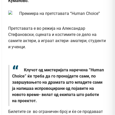
Куманово.
Претставата е во режија на Александар
Стефановски, сцената и костимите се дело на
самите актери, а играат актери- аматери, студенти
и ученци.
Клучот од мистеријата наречена “Human
Choice” ќе треба да го пронајдете сами, по
завршувањето на драмата што младите сами
ја напишаа испровоцирани од појавите на
новото време- велат од екипата што работи
на проектот.
Билетите се во ограничен број и ќе се продаваат