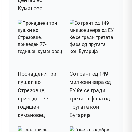
центар во
Куманово
Пронајдени три
Со грант од 149
пушки во
милиони евра од
Стрезовце,
ЕУ ќе се гради
приведен 77-
третата фаза од
годишен
пругата кон
кумановец
Бугарија