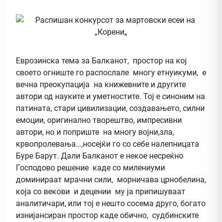
Еврозинска тема за Балканот, простор на кој
своето огниште го распослале многу етнуикуми, е
вечна преокупација на книжевните и другите
автори од науките и уметностите. Тој е синоним на
патината, стари цивилизации, создавањето, силни
емоции, оригинално творештво, импресивни
автори, но и поприште на многу војни,зла,
крвопролевања…,носејќи го со себе налепницата
Буре Барут. Дали Балканот е некое несреќно
Господово решение каде со милениуми
доминираат мрачни сили, морничава црнобелина,
која со векови и децении му ја припишуваат
аналитичари, или тој е нешто сосема друго, богато
изнијансиран простор каде обично, судбинските