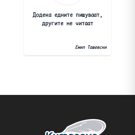
Додека едните пишуваат,
другите не читаат
Емил Ташевски