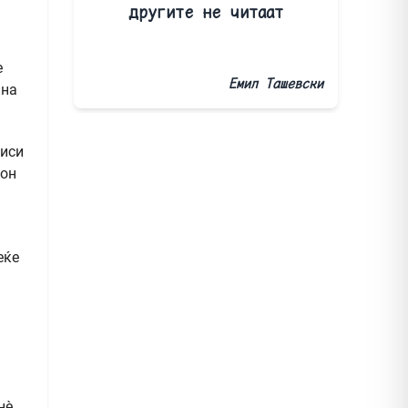
другите не читаат
е
Емил Ташевски
 на
чиси
кон
еќе
а
нè