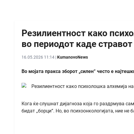
Резилиентност како психо
во периодот каде стравот
16.05.2026 11:14 |
KumanovoNews
Во мојата пракса зборот „силен“ често е најтеш
Кога ќе слушнат дијагноза која го раздрмува са
бидат „борци“. Но, во психоонкологијата, ние не