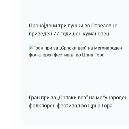
Пронајдени три пушки во Стрезовце,
приведен 77-годишен кумановец
Гран при за „Српски вез“ на меѓународен
фолклорен фестивал во Црна Гора