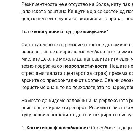
Резилиентноста не е отсуство на болка, ниту пак
јапонската вештина Кинцуги која се состои од п
цел, но неговите лузни се видливи и го прават по
Тоа е многу повеќе од „преживување“
Од стручен аспект, резилиентноста е динамичен 
неволја. Таа не е карактерна особина што ја имат
мислите дека не можете да направите ниту еден ч
тесно поврзана со
невропластичноста
. Нашите н
стрес, амигдалата (центарот за страв) презема к
врските со префронталниот кортекс. Ова ни овоз
користиме она што во психологијата го нарекув
Наместо да бидеме заложници на рефлексната реак
реинтерпретираме стресорот. Резилиентниот поеди
туку развива капацитет да го интегрира тоа иску
1.
Когнитивна флексибилност:
Способноста да ја 