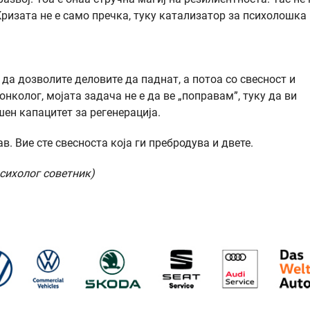
Кризата не е само пречка, туку катализатор за психолошка
 да дозволите деловите да паднат, а потоа со свесност и
нколог, мојата задача не е да ве „поправам”, туку да ви
ен капацитет за регенерација.
в. Вие сте свесноста која ги пребродува и двете.
психолог советник)