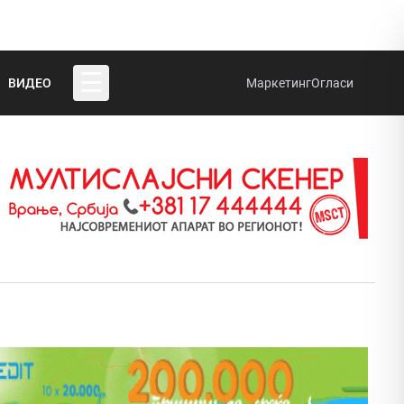
☰
ВИДЕО
Маркетинг
Огласи