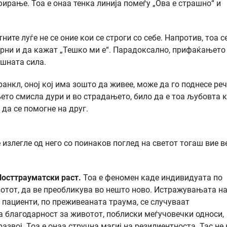
фирање. Тоа е онаа тенка линија помеѓу „Ова е страшно“ и
тните луѓе не се оние кои се строги со себе. Напротив, тоа с
орни и да кажат „Тешко ми е“. Парадоксално, прифаќањето
ешната сила.
анкл, оној кој има зошто да живее, може да го поднесе ре
ето смисла дури и во страдањето, било да е тоа љубовта 
 да се помогне на друг.
 излегле од него со поинаков поглед на светот тогаш вие в
Посттрауматски раст.
Тоа е феномен каде индивидуата по
отот, да ве преобликува во нешто ново. Истражувањата н
 пациенти, по преживеаната траума, се случуваат
 благодарност за животот, поблиски меѓучовечки односи,
звој. Тоа е онаа стручна магиј на резилиентноста. Тас не 