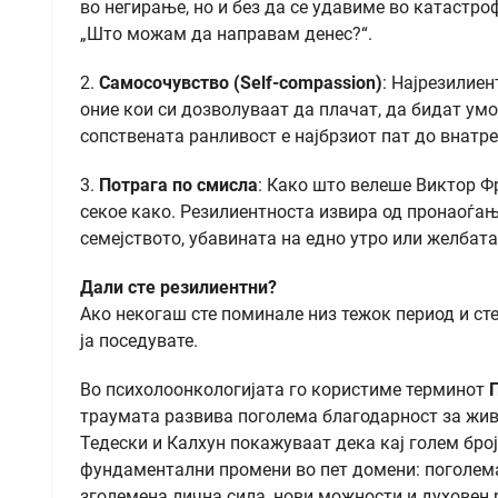
во негирање, но и без да се удавиме во катастро
„Што можам да направам денес?“.
2.
Самосочувство (Self-compassion)
: Најрезилиен
оние кои си дозволуваат да плачат, да бидат ум
сопствената ранливост е најбрзиот пат до внатр
3.
Потрага по смисла
: Како што велеше Виктор Фр
секое како. Резилиентноста извира од пронаоѓањ
семејството, убавината на едно утро или желбата
Дали сте резилиентни?
Ако некогаш сте поминале низ тежок период и сте
ја поседувате.
Во психолоонкологијата го користиме терминот
траумата развива поголема благодарност за жив
Тедески и Калхун покажуваат дека кај голем број
фундаментални промени во пет домени: поголема
зголемена лична сила, нови можности и духовен ра