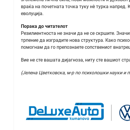
враќа на почетната точка туку нè турка напред. 
еволуција.
Порака до читателот
Резилиентноста не значи да не се скршите. Значи
трпение да изградите нова структура. Како психоо
помогнам да го препознаете сопствениот внатреш
Вие не сте вашата дијагноза, ниту сте вашиот стра
(Јелена Цветковска, м-р по психолошки науки и 