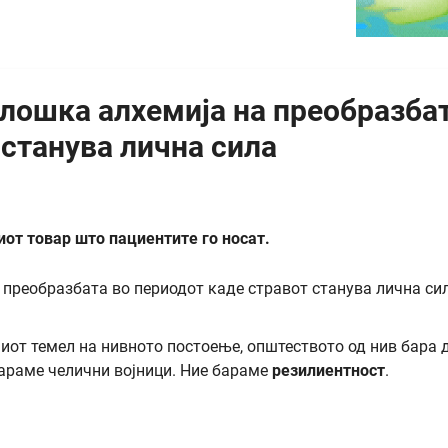
лошка алхемија на преобразба
 станува лична сила
киот товар што пациентите го носат.
миот темел на нивното постоење, општеството од нив бара 
 бараме челични војници. Ние бараме
резилиентност
.