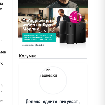
на
но
га
емен
Колумна
го
в,
т.
ме
Додека едните пишуваат,