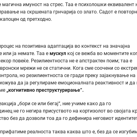
 е магична имуност на стрес. Таа е психолошки еквивалент 
оправање на скршената грнчарија со злато. Садот е повтор
скапоцен од претходно.
процес на позитивна адаптација во контекст на значајна
е или ја немате. Таа е
мускул
кој се вежба во моментите ко
екор повеќе. Резилиентноста не е апстрактен поим; таа е
евронски мрежи не се статични. Кога сме соочени со екстр
онтрола, но резилиентноста се гради преку зајакнување на
можува да ја регулираме емоционалната реактивност и да 
аме
„когнитивно преструктурирање“.
ција „бори се или бегај“, ние учиме како да го
нец не го негира присуството на кортизолот во својата кр
ство без да дозволи тоа да го дефинира неговиот идентите
прифатиме реалноста таква каква што е, без да се изгуби