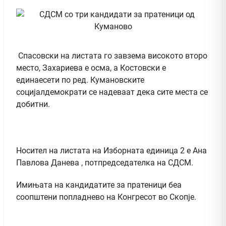
Спасовски на листата го завзема високото второ
место, Захариева е осма, а Костовски е
единаесети по ред. Кумановските
социјалдемократи се надеваат дека сите места се
добитни.
Носител на листата на Изборната единица 2 е Ана
Павлова Данева , потпредседателка на СДСМ.
Имињата на кандидатите за пратеници беа
соопштени попладнево на Конгресот во Скопје.