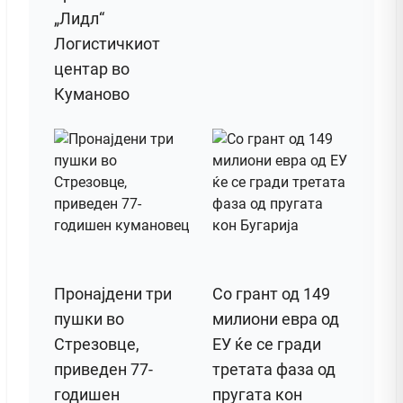
„Лидл“
Логистичкиот
центар во
Куманово
Пронајдени три
Со грант од 149
пушки во
милиони евра од
Стрезовце,
ЕУ ќе се гради
приведен 77-
третата фаза од
годишен
пругата кон