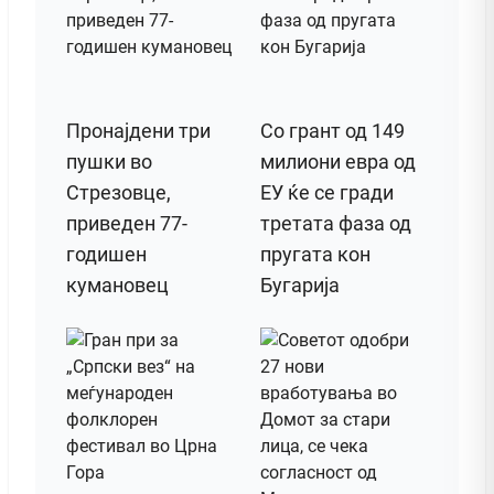
Пронајдени три
Со грант од 149
пушки во
милиони евра од
Стрезовце,
ЕУ ќе се гради
приведен 77-
третата фаза од
годишен
пругата кон
кумановец
Бугарија