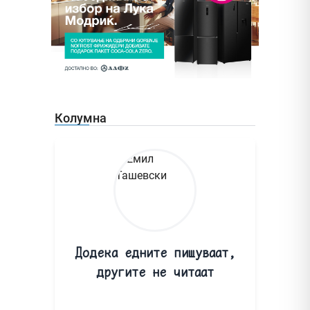
Колумна
Додека едните пишуваат,
другите не читаат