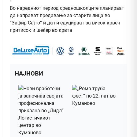
Во наредниот период средношколците планираат
да направат предавање за старите лица во
“Зафир Сајто“ и да ги едуцираат за висок крвен
притисок и шеќер во крвта
НАЈНОВИ