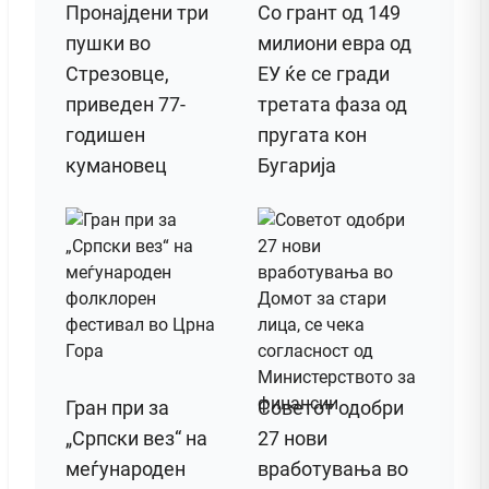
Пронајдени три
Со грант од 149
пушки во
милиони евра од
Стрезовце,
ЕУ ќе се гради
приведен 77-
третата фаза од
годишен
пругата кон
кумановец
Бугарија
Гран при за
Советот одобри
„Српски вез“ на
27 нови
меѓународен
вработувања во