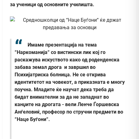
за ученици од основните училишта.
Имаме презентација на тема
“Наркоманија“ со вистински лик кој го
раскажува искуството како од роденденска
забава земал дрога и завршил во
Психијатриска болница. Не се открива
идентитетот на човекот, а приказната е многу
поучна. Младите ќе научат дека треба да
бидат внимателни за да не западнат во
канџите на дрогата - вели Ленче Ѓоршевска
Анѓеловиќ, професор по стручни предмети во
“Наце Буѓони“.