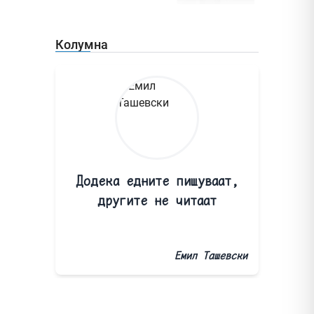
Колумна
Додека едните пишуваат,
другите не читаат
Емил Ташевски