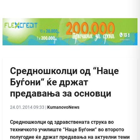
Средношколци од “Наце
Буѓони“ ќе држат
предавања за основци
24.01.2014 09:33 |
KumanovoNews
Средношколци од здравствената струка во
техничкото училиште “Наце Буѓони“ во второто
полугодие ќе држат предавања на актуелни теми