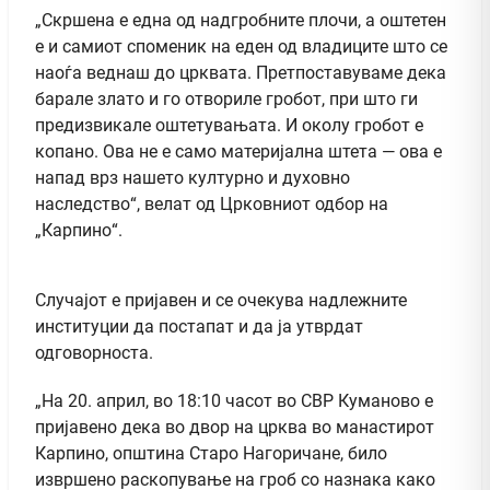
„Скршена е една од надгробните плочи, а оштетен
е и самиот споменик на еден од владиците што се
наоѓа веднаш до црквата. Претпоставуваме дека
барале злато и го отвориле гробот, при што ги
предизвикале оштетувањата. И околу гробот е
копано. Ова не е само материјална штета — ова е
напад врз нашето културно и духовно
наследство“, велат од Црковниот одбор на
„Карпино“.
Случајот е пријавен и се очекува надлежните
институции да постапат и да ја утврдат
одговорноста.
„На 20. април, во 18:10 часот во СВР Куманово е
пријавено дека во двор на црква во манастирот
Карпино, општина Старо Нагоричане, било
извршено раскопување на гроб со назнака како