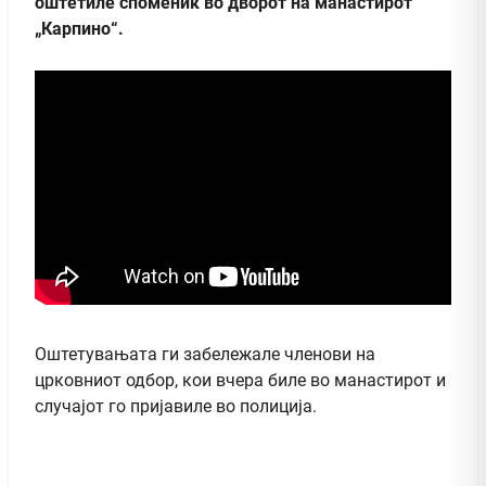
оштетиле споменик во дворот на манастирот
„Карпино“.
Оштетувањата ги забележале членови на
црковниот одбор, кои вчера биле во манастирот и
случајот го пријавиле во полиција.