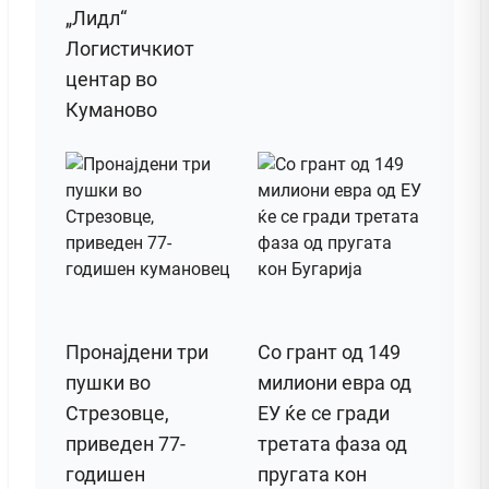
„Лидл“
Логистичкиот
центар во
Куманово
Пронајдени три
Со грант од 149
пушки во
милиони евра од
Стрезовце,
ЕУ ќе се гради
приведен 77-
третата фаза од
годишен
пругата кон