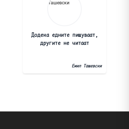
Додека едните пишуваат,
другите не читаат
Емил Ташевски