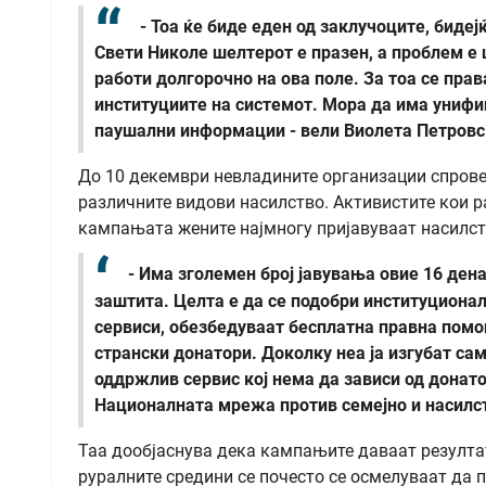
- Тоа ќе биде еден од заклучоците, биде
Свети Николе шелтерот е празен, а проблем е 
работи долгорочно на ова поле. За тоа се прав
институциите на системот. Мора да има унифиц
паушални информации - вели Виолета Петровск
До 10 декември невладините организации спрове
различните видови насилство. Активистите кои р
кампањата жените најмногу пријавуваат насилст
- Има зголемен број јавувања овие 16 ден
заштита. Целта е да се подобри институциона
сервиси, обезбедуваат бесплатна правна помош
странски донатори. Доколку неа ја изгубат са
оддржлив сервис кој нема да зависи од донат
Националната мрежа против семејно и насилс
Таа дообјаснува дека кампањите даваат резултат
руралните средини се почесто се осмелуваат да 