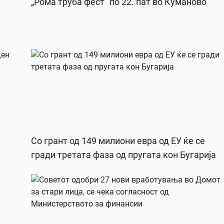
„Рома труба фест“ по 22. пат во Куманово
Со грант од 149 милиони евра од ЕУ ќе се
гради третата фаза од пругата кон Бугарија