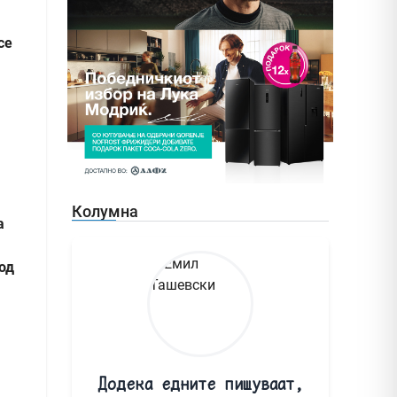
се
Колумна
а
од
Додека едните пишуваат,