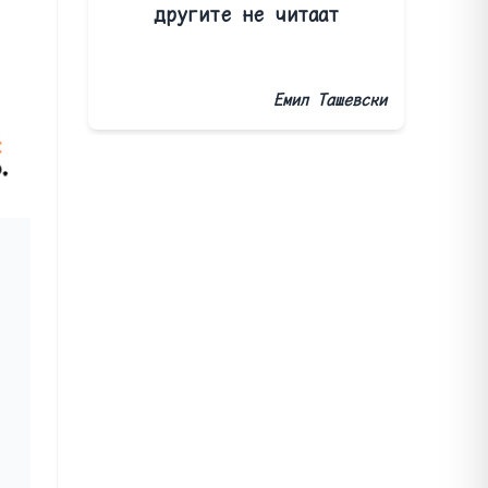
другите не читаат
Емил Ташевски