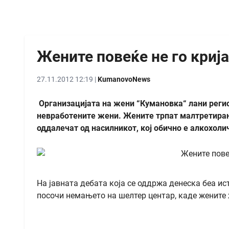
Жените повеќе не го криј
27.11.2012 12:19 |
KumanovoNews
Организацијата на жени “Кумановка“ лани регист
невработените жени. Жените трпат малтретирањ
оддалечат од насилникот, кој обично е алкохоли
На јавната дебата која се оддржа денеска беа ис
посочи немањето на шелтер центар, каде жените 