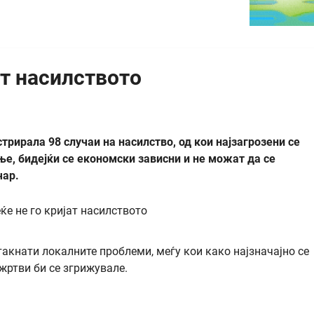
ат насилството
рирала 98 случаи на насилство, од кои најзагрозени се
е, бидејќи се економски зависни и не можат да се
чар.
такнати локалните проблеми, меѓу кои како најзначајно се
жртви би се згрижувале.