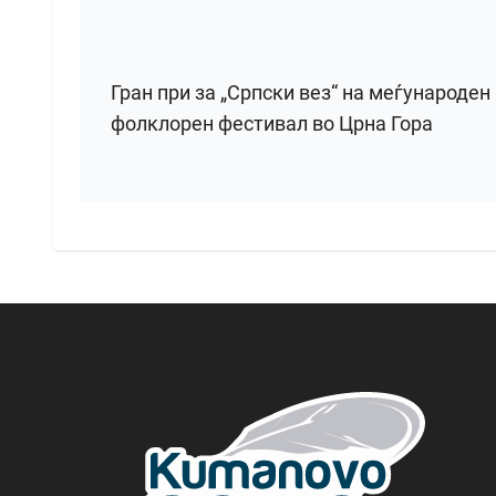
Гран при за „Српски вез“ на меѓународен
фолклорен фестивал во Црна Гора