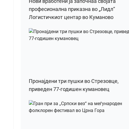
Нови вработени ја започнаа својата
професионална приказна во „Лидл“
Логистичкиот центар во Куманово
Пронајдени три пушки во Стрезовце,
приведен 77-годишен кумановец