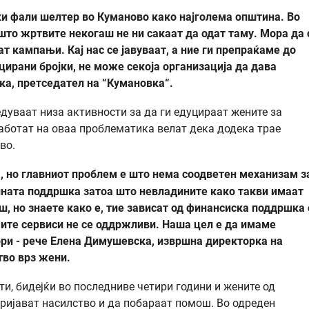
јќи фали шелтер во Куманово како најголема општина. Во
што жртвите некогаш не ни сакаат да одат таму. Мора да 
ат кампањи. Кај нас се јавуваат, а ние ги препраќаме до
ирани бројки, не може секоја организација да дава
а, претседател на “Кумановка“.
дуваат низа активности за да ги едуцираат жените за
аботат на оваа проблематика велат дека додека трае
во.
а, но главниот проблем е што нема соодветен механизам з
лната поддршка затоа што невладините како такви имаат
, но знаете како е, тие зависат од финансиска поддршка 
мите сервиси не се оддржливи. Наша цел е да имаме
ори - рече Елена Димушевска, извршна директорка на
тво врз жени.
и, бидејќи во последниве четири години и жените од
пријават насилство и да побараат помош. Во одреден