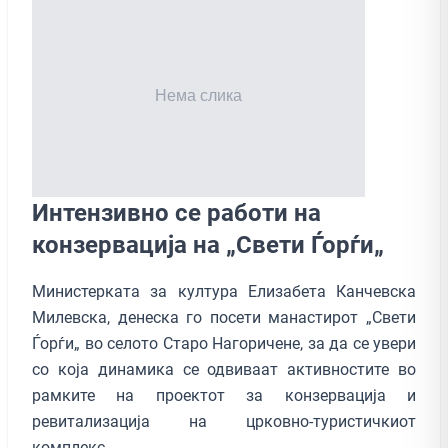
Интензивно се работи на
конзервација на „Свети Ѓорѓи„
Министерката за култура Елизабета Канчевска
Милевска, денеска го посети манастирот „Свети
Ѓорѓи„ во селото Старо Нагоричене, за да се увери
со која динамика се одвиваат активностите во
рамките на проектот за конзервација и
ревитализација на црковно-туристичкиот
комплекс.