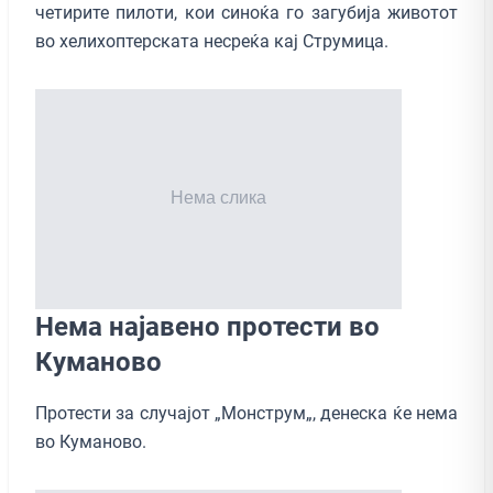
четирите пилоти, кои синоќа го загубија животот
во хелихоптерската несреќа кај Струмица.
Нема најавено протести во
Куманово
Протести за случајот „Монструм„, денеска ќе нема
во Куманово.