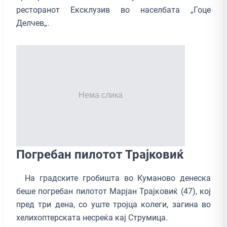
ресторанот Ексклузив во населбата „Гоце
Делчев„.
Погребан пилотот Трајковиќ
На градските гробишта во Куманово денеска
беше погребан пилотот Марјан Трајковиќ (47), кој
пред три дена, со уште тројца колеги, загина во
хелихоптерската несреќа кај Струмица.