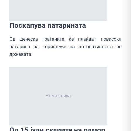
Поскапува патарината
Од денеска граѓаните ќе плаќаат повисока
патарина за користење на автопатиштата во
државата.
Од 15 јули судиите на одмор