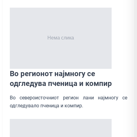
Вo регионот најмногу се
одгледува пченица и компир
Во североисточниот регион лани најмногу се
одгледувало пченица и компир.