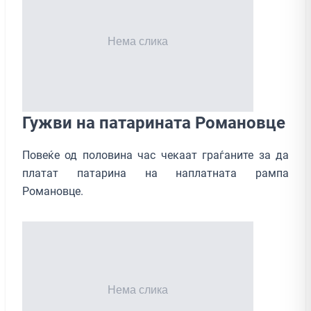
Гужви на патарината Романовце
Повеќе од половина час чекаат граѓаните за да
платат патарина на наплатната рампа
Романовце.