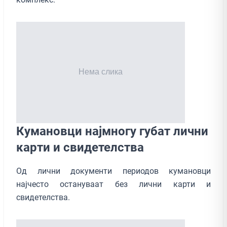
Кумановци најмногу губат лични
карти и свидетелства
Од лични документи периодов кумановци
најчесто остануваат без лични карти и
свидетелства.