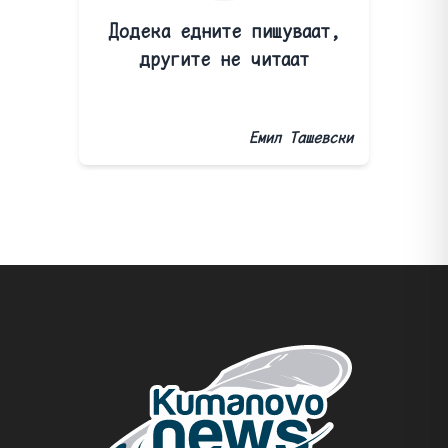
Додека едните пишуваат,
другите не читаат
Емил Ташевски