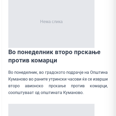
Во понеделник второ прскање
против комарци
Во понеделник, во градското подрачје на Општина
Куманово во раните утрински часови ќе се изврши
второ авионско прскање против комарци,
соопштуваат од општината Куманово.