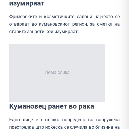
изумираат
Фризерските и козметичките салони најчесто се
отвараат во кумановскиот регион, за сметка на
старите занаети кои изумираат.
Кумановец ранет во рака
Едно лице е потешко повредено во вооружена
престрелка што ноќеска се случила во близина на