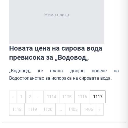
Новата цена на сирова вода
превисока за „Водовод„
„Водовод„ ќе плаќа двојно повеќе на
Водостопанство за испорака на сировата вода.
‹
1
2
...
1114
1115
1116
1117
1118
1119
1120
...
1405
1406
›