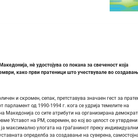
Македонија, нè удостојува со покана за свеченост која
ември, како први пратеници што учествувале во создавањ
боличен и скромен, сепак, претставува значаен гест за прат
 парламент од 1990-1994 г. кога се удрија темелите на
ена Македонија со сите атрибути на организирана демокра
вме Уставот на РМ, современ, во кој во целост се утврдени
и ја максимално улогата на граѓанинот преку индивидуални
уставната определба за создавање на суверена, самостојна