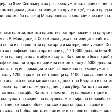
дија на 8-ми Септември на референдум, како највисок чин 
отенцирам дека пратениците и другите субјекти, а пред сè
ековна желба на секој Македонец за создавање независна,
повеќе партии, покажа единственост при носење на одлукит
исна Р. Македонија. Се сеќавам дека пратениците работеа
та лоши и несоодветни просторни и материјални услови. Ос
та за професионални пратеници од 17-19000 денари (или 4
ина на повратна автобуска карта. За оние кои беа во рабо
рофесионалните пратеници или некаде околу 5-6000 денари
состав, од информациите кои се пласираат во медиумите,
околу 1200 евра и патни трошоци од 1100 евра за оние кои
но она што повеќе ме засега е односот на Владата и прате
амент од кои голем дел од нив ја изгубија битката со жив
авствена состојба. За жал, голем дел од парламентарните
 соочуваат со сериозно нарушена материјална положба, со
 во нив, скромно облечени, како разговараат за своите
а сала на Собранието, во кое истите седеле во најважниот