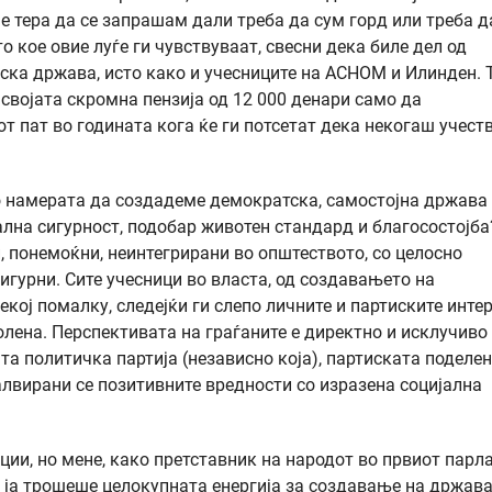
 тера да се запрашам дали треба да сум горд или треба д
о кое овие луѓе ги чувствуваат, свесни дека биле дел од
ска држава, исто како и учесниците на АСНОМ и Илинден. 
 својата скромна пензија од 12 000 денари само да
от пат во годината кога ќе ги потсетат дека некогаш учест
о намерата да создадеме демократска, самостојна држава
ална сигурност, подобар животен стандард и благосостојба
, понемоќни, неинтегрирани во општеството, со целосно
игурни. Сите учесници во власта, од создавањето на
екој помалку, следејќи ги слепо личните и партиските интер
колена. Перспективата на граѓаните е директно и исклучиво
а политичка партија (независно која), партиската поделен
лвирани се позитивните вредности со изразена социјална
ии, но мене, како претставник на народот во првиот парл
ја ја трошеше целокупната енергија за создавање на држава