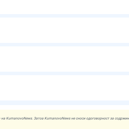
ата на KumanovoNews. Затоа KumanovoNews не сноси одоговорност за содржи