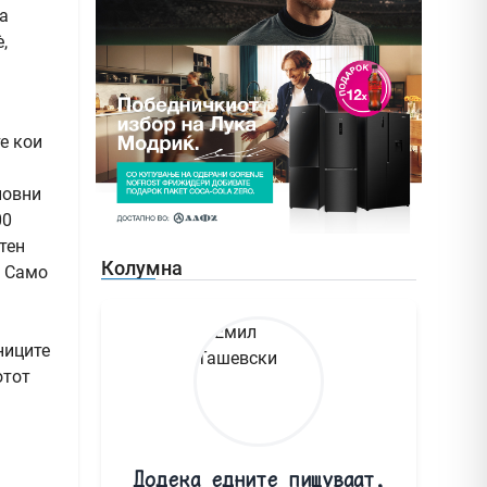
на
,
е кои
новни
00
тен
Колумна
. Само
ниците
отот
Додека едните пишуваат,