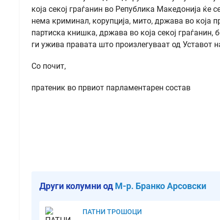
која секој граѓанин во Република Македонија ќе с
нема криминал, корупција, мито, држава во која 
партиска книшка, држава во која секој граѓанин, 
ги ужива правата што произлегуваат од Уставот
Со почит,
пратеник во првиот парламентарен состав
Други колумни од
М-р. Бранко Арсовски
ПАТНИ ТРОШОЦИ