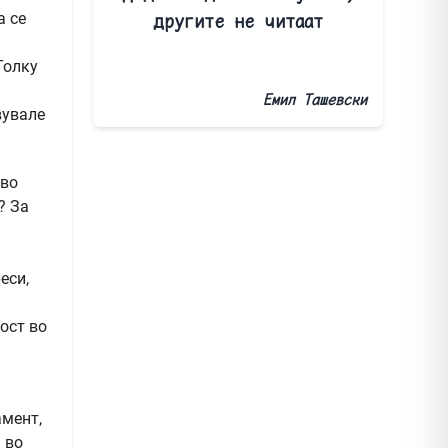
а се
другите не читаат
Толку
Емил Ташевски
вувале
 во
? За
еси,
ост во
амент,
 во