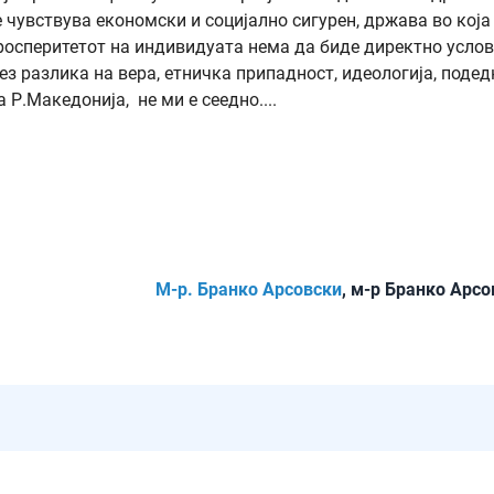
е чувствува економски и социјално сигурен, држава во која
просперитетот на индивидуата нема да биде директно услов
без разлика на вера, етничка припадност, идеологија, поде
 на Р.Македонија, не ми е сеедно....
М-р. Бранко Арсовски
, м-р Бранко Арсо