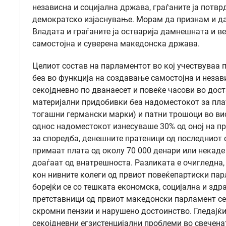
независна и социјална држава, граѓаните ја потвр
демократско изјаснување. Морам да признам и да п
Владата и граѓаните ја остварија дамнешната и в
самостојна и суверена македонска држава.
Целиот состав на парламентот во кој учествуваа 
беа во функција на создавање самостојна и незав
секојдневно по дванаесет и повеќе часови во дос
материјални придобивки беа надоместокот за пла
тогашни германски марки) и патни трошоци во вис
однос надоместокот изнесуваше 30% од оној на п
за споредба, денешните пратеници од последниот 
примаат плата од околу 70 000 денари или некаде 
доаѓаат од внатрешноста. Разликата е очигледна, 
кон нивните колеги од првиот повеќепартиски парл
борејќи се со тешката економска, социјална и здр
претставници од првиот македонски парламент се
скромни пензии и нарушено достоинство. Гледајќи
секојдневни егзистенцијални проблеми во свеченат