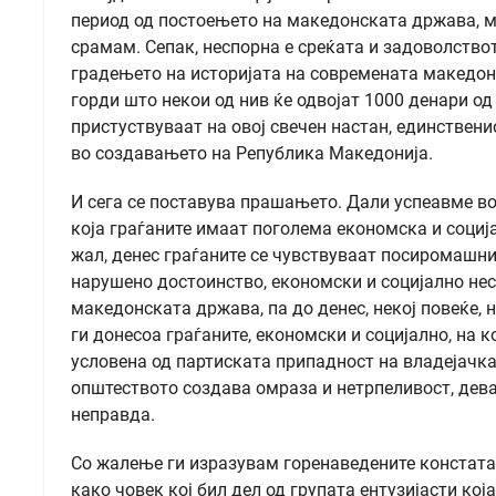
период од постоењето на македонската држава, ме
срамам. Сепак, неспорна е среќата и задоволствот
градењето на историјата на современата македон
горди што некои од нив ќе одвојат 1000 денари од
пристуствуваат на овој свечен настан, единствени
во создавањето на Република Македонија.
И сега се поставува прашањето. Дали успеавме в
која граѓаните имаат поголема економска и социј
жал, денес граѓаните се чувствуваат посиромашни
нарушено достоинство, економски и социјално нес
македонската држава, па до денес, некој повеќе, н
ги донесоа граѓаните, економски и социјално, на 
условена од партиската припадност на владејачкат
општеството создава омраза и нетрпеливост, дева
неправда.
Со жалење ги изразувам горенаведените констатац
како човек кој бил дел од групата ентузијасти ко