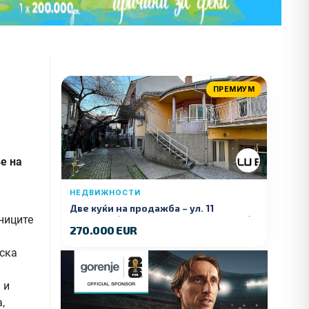
ПРЕМИУМ
е на
НЕДВИЖНОСТИ
Две куќи на продажба – ул. 11
ениците
Ноември (Наспроти Селман Туризам)
270.000 EUR
тска
 и
,