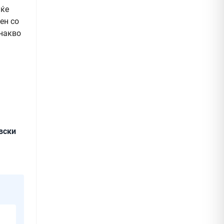
 ќе
ен со
днакво
вски