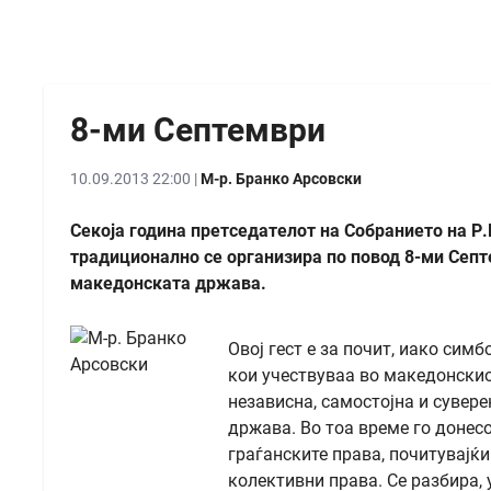
8-ми Септември
10.09.2013 22:00 |
М-р. Бранко Арсовски
Секоја година претседателот на Собранието на Р.
традиционално се организира по повод 8-ми Септ
македонската држава.
Овој гест е за почит, иако сим
кои учествуваа во македонскиот
независна, самостојна и сувер
држава. Во тоа време го донесо
граѓанските права, почитувајќ
колективни права. Се разбира, 