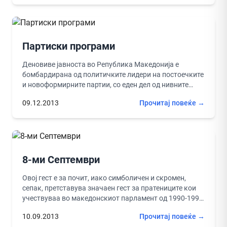
Партиски програми
Деновиве јавноста во Република Македонија е
бомбардирана од политичките лидери на постоечките
и новоформирните партии, со еден дел од нивните
програми во кои барем според...
09.12.2013
Прочитај повеќе →
8-ми Септември
Овој гест е за почит, иако симболичен и скромен,
сепак, претставува значаен гест за пратениците кои
учествуваа во македонскиот парламент од 1990-1994
г. кога се...
10.09.2013
Прочитај повеќе →