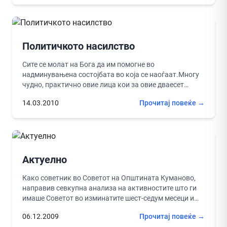
Политичкото насилство
Сите се молат на Бога да им помогне во
надминувањена состојбата во која се наоѓаат.Многу
чудно, практично овие лица кои за овие дваесет
години биле...
14.03.2010
Прочитај повеќе →
Актуелно
Како советник во Советот на Општината Куманово,
направив севкупна анализа на активностите што ги
имаше Советот во изминатите шест-седум месеци и
констатирав неколку работи: Прва...
06.12.2009
Прочитај повеќе →