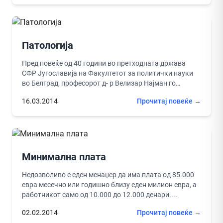
Патологија
Пред повеќе од 40 години во претходната држава
СФР Југославија на Факултетот за политички науки
во Белград, професорот д- р Велизар Најман го
промовираше својот...
16.03.2014
Прочитај повеќе →
Минимална плата
Недозволиво е еден менаџер да има плата од 85.000
евра месечно или годишно близу еден милион евра, а
работникот само од 10.000 до 12.000 денари....
02.02.2014
Прочитај повеќе →