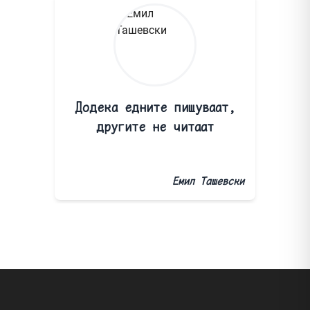
Додека едните пишуваат,
другите не читаат
Емил Ташевски