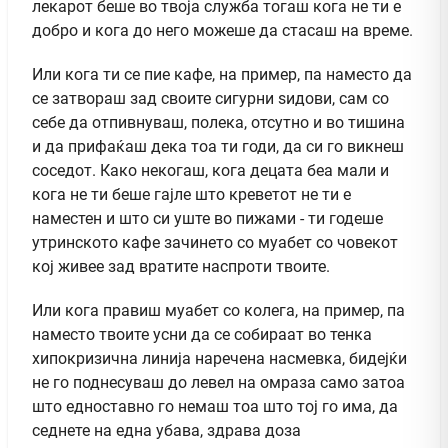
лекарот беше во твоја служба тогаш кога не ти е
добро и кога до него можеше да стасаш на време.
Или кога ти се пие кафе, на пример, па наместо да
се затвораш зад своите сигурни ѕидови, сам со
себе да отпивнуваш, полека, отсутно и во тишина
и да прифаќаш дека тоа ти годи, да си го викнеш
соседот. Како некогаш, кога децата беа мали и
кога не ти беше гајле што креветот не ти е
наместен и што си уште во пижами - ти годеше
утринското кафе зачинето со муабет со човекот
кој живее зад вратите наспроти твоите.
Или кога правиш муабет со колега, на пример, па
наместо твоите усни да се собираат во тенка
хипокризична линија наречена насмевка, бидејќи
не го поднесуваш до левел на омраза само затоа
што едноставно го немаш тоа што тој го има, да
седнете на една убава, здрава доза