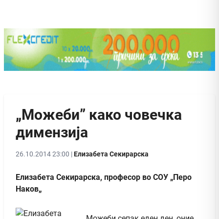
„Можеби” како човечка
димензија
26.10.2014 23:00 |
Елизабета Секирарска
Елизабета Секирарска, професор во СОУ „Перо
Наков„
Можеби сепак еден ден, оние