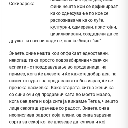
фини нешта кои се дефинираат
како однесување по кое се
распознаваме како луѓе,
културни, одмерени, пристојни,
цивилизирани, создадени да се
дружат и свесни каде се, пак ќе бидат “ин”.
Знаете, оние нешта кои опфаќаат едноставни,
некогаш така просто подразбирливи човечки
аспекти - отпоздравување во продавница, на
пример, кога ќе влезете и ќе кажете добар ден, па
наместо сурат на продавачката без израз, ќе ве
пречека насмевка. Како старата, ситна женичка
со сини очи од продавничката во моето маало,
кога бев дете и која сите ја викавме Тетка, чиешто
лице секогаш зрачеше со радост. Знаете, онаа
неопислива радост која плени, од онаа заразна
сорта за секој кој ќе влезеше да купува и кој