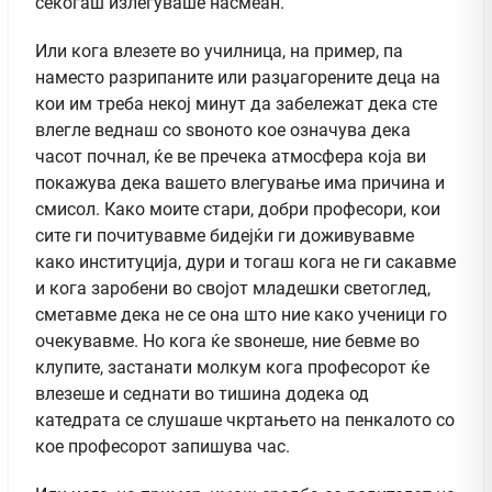
секогаш излегуваше насмеан.
Или кога влезете во училница, на пример, па
наместо разрипаните или разџагорените деца на
кои им треба некој минут да забележат дека сте
влегле веднаш со ѕвоното кое означува дека
часот почнал, ќе ве пречека атмосфера која ви
покажува дека вашето влегување има причина и
смисол. Како моите стари, добри професори, кои
сите ги почитувавме бидејќи ги доживувавме
како институција, дури и тогаш кога не ги сакавме
и кога заробени во својот младешки светоглед,
сметавме дека не се она што ние како ученици го
очекувавме. Но кога ќе ѕвонеше, ние бевме во
клупите, застанати молкум кога професорот ќе
влезеше и седнати во тишина додека од
катедрата се слушаше чкртањето на пенкалото со
кое професорот запишува час.