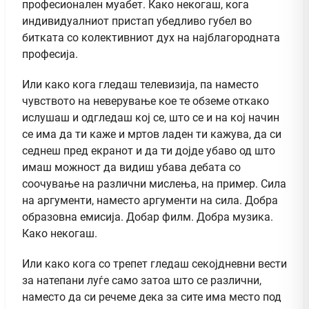
професионален муабет. Како некогаш, кога
индивидуалниот пристап убедливо губел во
битката со колективниот дух на најблагородната
професија.
Или како кога гледаш телевизија, па наместо
чувството на неверување кое те обземе откако
ислушаш и одгледаш кој се, што се и на кој начин
се има да ти каже и мртов ладен ти кажува, да си
седнеш пред екранот и да ти дојде убаво од што
имаш можност да видиш убава дебата со
соочување на различни мислења, на пример. Сила
на аргументи, наместо аргументи на сила. Добра
образовна емисија. Добар филм. Добра музика.
Како некогаш.
Или како кога со трепет гледаш секојдневни вести
за натепани луѓе само затоа што се различни,
наместо да си речеме дека за сите има место под