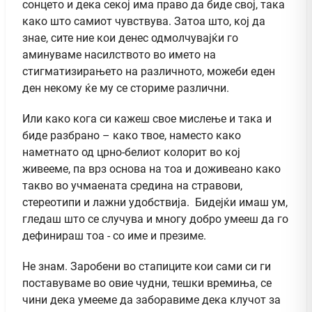
сонцето и дека секој има право да биде свој, така
како што самиот чувствува. Затоа што, кој да
знае, сите ние кои денес одмолчувајќи го
аминуваме насилството во името на
стигматизирањето на различното, можеби еден
ден некому ќе му се сториме различни.
Или како кога си кажеш свое мислење и така и
биде разбрано – како твое, наместо како
наметнато од црно-белиот колорит во кој
живееме, па врз основа на тоа и доживеано како
такво во учмаената средина на стравови,
стереотипи и лажни удобствија. Бидејќи имаш ум,
гледаш што се случува и многу добро умееш да го
дефинираш тоа - со име и презиме.
Не знам. Заробени во стапиците кои сами си ги
поставуваме во овие чудни, тешки времиња, се
чини дека умееме да заборавиме дека клучот за