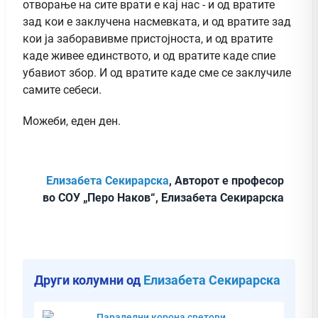
отворање на сите врати е кај нас - и од вратите
зад кои е заклучена насмевката, и од вратите зад
кои ја заборавивме пристојноста, и од вратите
каде живее единството, и од вратите каде спие
убавиот збор. И од вратите каде сме се заклучиле
самите себеси.
Можеби, еден ден.
Елизабета Секирарска
, Авторот е професор
во СОУ „Перо Наков“, Елизабета Секирарска
Други колумни од
Елизабета Секирарска
Паралелни корона светови