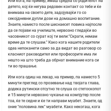
Или кога, на пример, имаш средба со родителот на
детето, кој ќе негува редовен контакт со тебе и ќе
внимава на своето дете, задојувајќи го со
секојдневни дупли дози на домашно воспитание.
Знаете, наместо после шеснаесет повика најпосле
да се појави на училиште, нервозно гледајќи во
часовникот со сурат кој ти вели:"Скрати, немам
време да те слушам." Како кога нашите родители
одеа непоканети само за да видат во разговор со
класниот раководител или професорите има ли
нешто на што треба да обрнат внимание кога си
ти во прашање.
Или кога одиш на лекар, на пример, па наместо 5
минути преглед со прозевање над твојата глава,
додека рутински отсутно те слуша со стетоскопот
и 15 минути нервозно чукање на компјутер после
тоа, ќе те седне и ќе ти направи муабет. Знаете, од
оние "половина лек" муабети. Како некогаш, кога