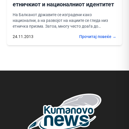
етничкиот и националниот идентитет
На Балканот државите се изградени како
национални, а на развојот на нациите се гледа низ
етничка призма. Затоа, многу често доаѓа до
испреплетување на етничкиот,...
24.11.2013
Прочитај повеќе →