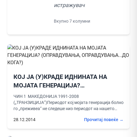
истражувач
Вкупно 7 колумни
КОЈ ЈА (У)КРАДЕ ИДНИНАТА НА
МОЈАТА ГЕНЕРАЦИЈА?
(ОПРАВДУВАЊА,
ЧИН 1 МАКЕДОНИЈА 1991-2008
ОПРАВДУВАЊА...ДО КОГА?)
(„ТРАНЗИЦИЈА“)Периодот кој мојата генерација болно
го „преживеа“ не следеше низ периодот на нашето
школување во погорните одделенија во основното
28.12.2014
Прочитај повеќе →
образование, потоа...