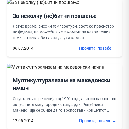
За неколку (не)битни прашања
Летно време, високи температури, светско првенство
во фудбал, па можеби и не е момент за некои тешки
теми, но сепак би сакал да укажам на...
06.07.2014
Прочитај повеќе →
Мултикултурализам на македонски
начин
Со уставните решенија од 1991 год., а во согласност со
актуелните меѓународни стандарди, Република
Македонија се обиде да го воспостави концептот
„македонска нација - македонска...
12.05.2014
Прочитај повеќе →