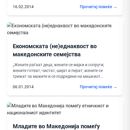
ќе најдам...
16.02.2014
Прочитај повеќе →
Економската (не)еднаквост во
македонските семејства
„Жените раѓаат деца; жените се мајки и сопруги;
жените готват, чистат, шијат и перат; жените се
грижат за мажите и се подредени на машкиот
авторитет;...
06.01.2014
Прочитај повеќе →
Младите во Македонија помеѓу