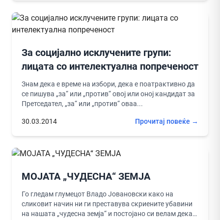
За социјално исклучените групи:
лицата со интелектуална попреченост
Знам дека е време на избори, дека е поатрактивно да
се пишува „за“ или „против“ овој или оној кандидат за
Претседател, „за“ или „против“ оваа...
30.03.2014
Прочитај повеќе →
МОЈАТА „ЧУДЕСНА“ ЗЕМЈА
Го гледам глумецот Владо Јовановски како на
сликовит начин ни ги преставува скриените убавини
на нашата „чудесна земја“ и постојано си велам дека