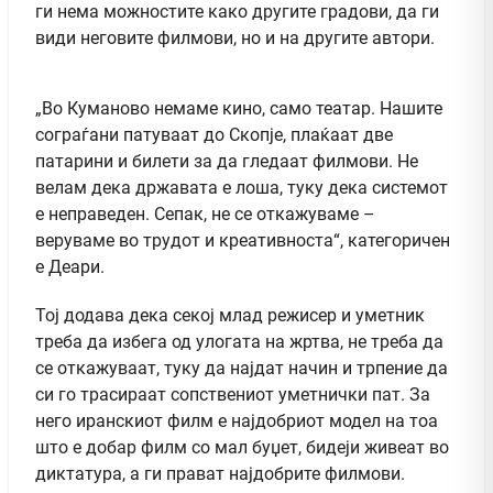
ги нема можностите како другите градови, да ги
види неговите филмови, но и на другите автори.
„Во Куманово немаме кино, само театар. Нашите
сограѓани патуваат до Скопје, плаќаат две
патарини и билети за да гледаат филмови. Не
велам дека државата е лоша, туку дека системот
е неправеден. Сепак, не се откажуваме –
веруваме во трудот и креативноста“, категоричен
е Деари.
Тој додава дека секој млад режисер и уметник
треба да избега од улогата на жртва, не треба да
се откажуваат, туку да најдат начин и трпение да
си го трасираат сопствениот уметнички пат. За
него иранскиот филм е најдобриот модел на тоа
што е добар филм со мал буџет, бидеји живеат во
диктатура, а ги прават најдобрите филмови.