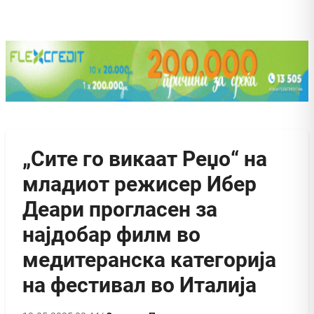
„Сите го викаат Реџо“ на
младиот режисер Ибер
Деари прогласен за
најдобар филм во
медитеранска категорија
на фестивал во Италија