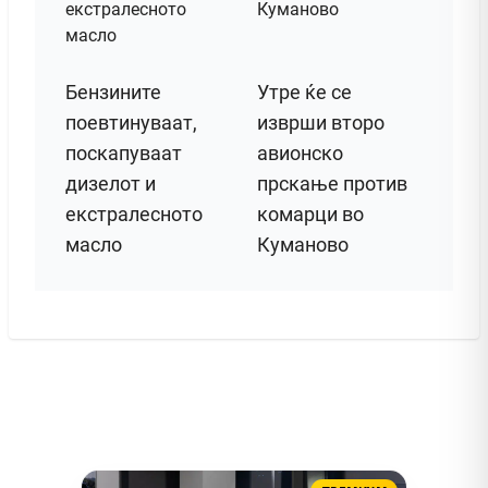
Бензините
Утре ќе се
поевтинуваат,
изврши второ
поскапуваат
авионско
дизелот и
прскање против
екстралесното
комарци во
масло
Куманово