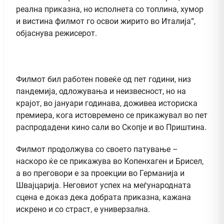
реална приказна, но исполнета со топлина, хумор
и вистина филмот го освои жирито во Италија“,
објаснува режисерот.
Филмот бил работен повеќе од пет години, низ
пандемија, одложувања и неизвесност, но на
крајот, во јануари годинава, доживеа историска
премиера, кога истовремено се прикажувал во пет
распродадени кино сали во Скопје и во Приштина.
Филмот продолжува со своето патување –
наскоро ќе се прикажува во Копенхаген и Брисел,
а во преговори е за проекции во Германија и
Швајцарија. Неговиот успех на меѓународната
сцена е доказ дека добрата приказна, кажана
искрено и со страст, е универзална.