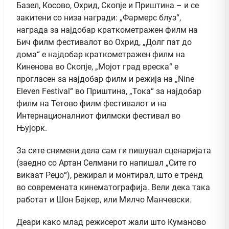
Базел, Косово, Охрид, Скопје и Приштина – и се
закитени со низа награди: „Фармерс блуз“,
награда за најдобар краткометражен филм на
Бич филм фестивалот во Охрид, „Долг пат до
дома“ е најдобар краткометражен филм на
Киненова во Скопје, „Мојот град вреска“ е
прогласен за најдобар филм и режија на „Nine
Eleven Festival“ во Приштина, „Тока“ за најдобар
филм на Тетово филм фестивалот и на
Интернационалниот филмски фестивал во
Њујорк.
За сите снимени дела сам ги пишувал сценаријата
(заедно со Артан Селмани го напишал „Сите го
викаат Реџо“), режирал и монтирал, што е тренд
во современата кинематографија. Вели дека така
работат и Шон Бејкер, или Милчо Манчевски.
Деари како млад режисерот жали што Куманово