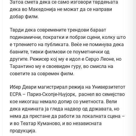
Затоа смета дека се само изговори тврдењата
дека во Македонија не можат да се направи
добар филм.
Тврди дека современите трендови бараат
подинамични, пократки и побрзи сцени, колку што
е трпението на публиката. Веќе не поминува дека
бавните, тивки филмови се поуметнички од
другите. Режисер кој му е идол е Серџо Леоне, но
Тарантино му е своевиден гуру, во смисла на
советите за современ филм.
Ибер Деари магистрирал режија на Универзитетот
ЕСРА – Париз-Скопје-Њујорк, раснел во семејство
кое никогаш немало допир со уметноста. Вели
дека иднината ја гледа надвор од државата, но
нема да престане да работи за локалната сцена –
и во Театар Куманово, и во независната
продукција.