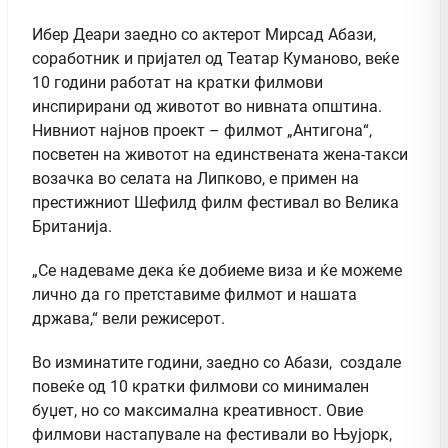
Ибер Деари заедно со актерот Мирсад Абази,
соработник и пријател од Театар Куманово, веќе
10 години работат на кратки филмови
инспирирани од животот во нивната општина.
Нивниот најнов проект – филмот „Антигона“,
посветен на животот на единствената жена-такси
возачка во селата на Липково, е примен на
престижниот Шефилд филм фестивал во Велика
Британија.
„Се надеваме дека ќе добиеме виза и ќе можеме
лично да го претставиме филмот и нашата
држава,“ вели режисерот.
Во изминатите години, заедно со Абази, создале
повеќе од 10 кратки филмови со минимален
буџет, но со максимална креативност. Овие
филмови настапувале на фестивали во Њујорк,