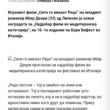
13.05.2025 08:44 |
Оливера Пешевска
Играниот филм „Сите го викаат Реџо“ на младиот
режисер Ибер Деари (33) од Липково ја освои
наградата за „Најдобар филм во медитеранска
категорија“, на 16- то издание на Бари Бифест во
Италија.
„Реџо постои – тој е симбол на оние кои
остануваат. Тој е последниот работник што
останува во селото, кој и не е најдобар мајстор, но
едноставно нема кого друг да повикаш. Преку
автентични сцени и силен локален колорит,