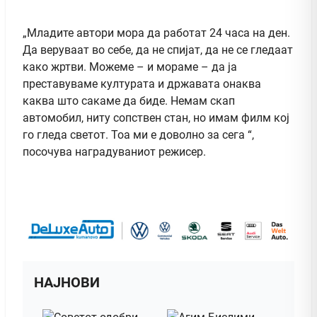
„Младите автори мора да работат 24 часа на ден.
Да веруваат во себе, да не спијат, да не се гледаат
како жртви. Можеме – и мораме – да ја
преставуваме културата и државата онаква
каква што сакаме да биде. Немам скап
автомобил, ниту сопствен стан, но имам филм кој
го гледа светот. Тоа ми е доволно за сега “,
посочува наградуваниот режисер.
НАЈНОВИ