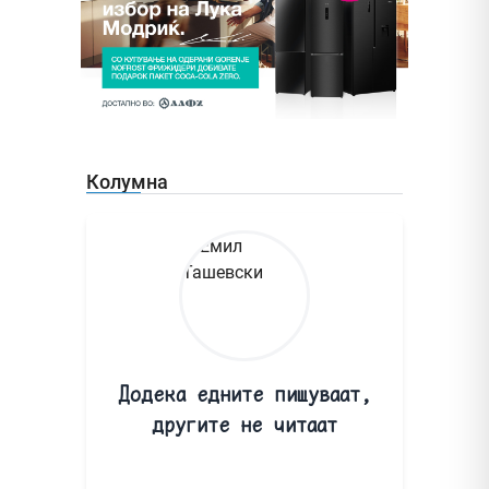
Колумна
Додека едните пишуваат,
другите не читаат