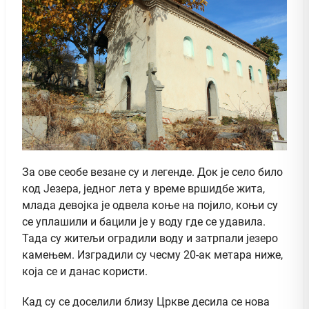
За ове сеобе везане су и легенде. Док је село било
код Језера, једног лета у време вршидбе жита,
млада девојка је одвела коње на појило, коњи су
се уплашили и бацили је у воду где се удавила.
Тада су житељи оградили воду и затрпали језеро
камењем. Изградили су чесму 20-ак метара ниже,
која се и данас користи.
Кад су се доселили близу Цркве десила се нова