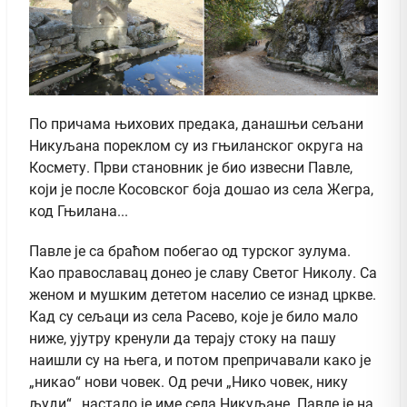
По причама њихових предака, данашњи сељани
Никуљана пореклом су из гњиланског округа на
Космету. Први становник је био извесни Павле,
који је после Косовског боја дошао из села Жегра,
код Гњилана...
Павле је са браћом побегао од турског зулума.
Као православац донео је славу Светог Николу. Са
женом и мушким дететом населио се изнад цркве.
Кад су сељаци из села Расево, које је било мало
ниже, ујутру кренули да терају стоку на пашу
наишли су на њега, и потом препричавали како је
„никао“ нови човек. Од речи „Нико човек, нику
људи“ , настало је име села Никуљане. Павле је на