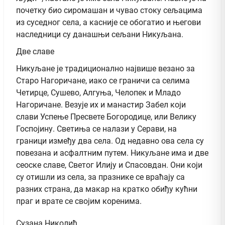
почетку био сиромашан и чувао стоку сељацима
из суседног села, а касније се обогатио и његови
наследници су данашњи сељани Никуљана.
Две славе
Никуљане је традиционално највише везано за
Старо Нагоричане, иако се граничи са селима
Четирце, Сушево, Алгуња, Челопек и Младо
Нагоричане. Везује их и манастир Забел који
слави Успење Пресвете Богородице, или Велику
Госпојину. Светиња се налази у Серави, на
граници између два села. Од недавно ова села су
повезана и асфалтним путем. Никуљане има и две
сеоске славе, Светог Илију и Спасовдан. Они који
су отишли из села, за празнике се враћају са
разних страна, да макар на кратко обиђу кућни
праг и врате се својим коренима.
Сузана Николић