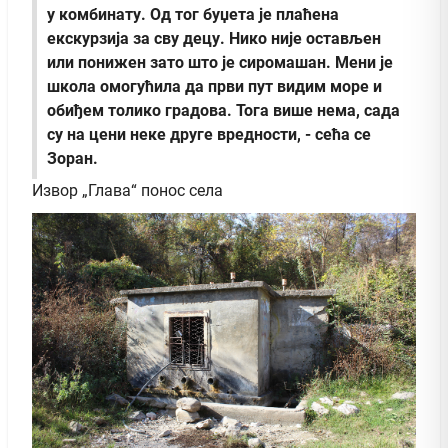
у комбинату. Од тог буџета је плаћена
екскурзија за сву децу. Нико није остављен
или понижен зато што је сиромашан. Мени је
школа омогућила да први пут видим море и
обиђем толико градова. Тога више нема, сада
су на цени неке друге вредности, - сећа се
Зоран.
Извор „Глава“ понос села