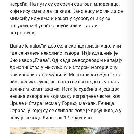
несрећа. На путу су се срели сватови младенаца,
који нису смели да се виде. Како нису могли да се
мимоиђу коњима и избегну сусрет, они су се
потукли, међусобно поубијали и ту су и
сахрањени.
Данас је највећи део села сконцетрисан у долини
где се налези неколико извора. Најиздашнији је
био извор „Глава“. Од када се водоводом напајају
домаћинства у Никуљану и Старом Нагоричану,
ови извори су пресушили. Мештани кажу да је то
због велике суше, зато што се сва вода скупља у
великим камптажама. Иста је судбина и још два
велика извора на којима су изграђене чесме, код
Цркве и Стара чесма у Горњој махали. Речица
Серава, у којој су се сливале воде је прсушила, а у
селу је некада било чак 17 воденица.