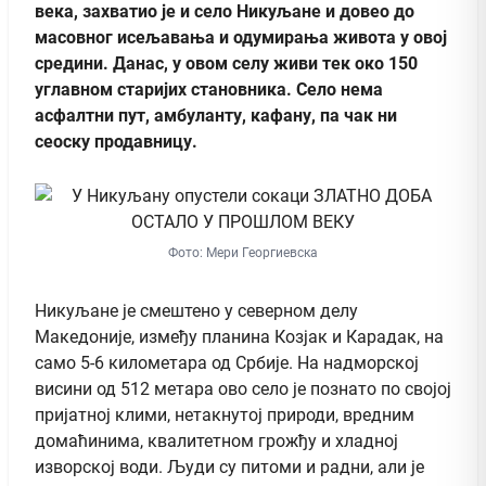
века, захватио је и село Никуљане и довео до
масовног исељавања и одумирања живота у овој
средини. Данас, у овом селу живи тек око 150
углавном старијих становника. Село нема
асфалтни пут, амбуланту, кафану, па чак ни
сеоску продавницу.
Фото: Мери Георгиевска
Никуљане је смештено у северном делу
Македонијe, између планина Козјак и Карадак, на
само 5-6 километара од Србије. На надморској
висини од 512 метара ово село је познато по својој
пријатној клими, нетакнутој природи, вредним
домаћинима, квалитетном грожђу и хладној
изворској води. Људи су питоми и радни, али је