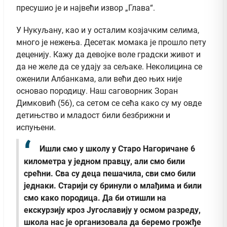
пресушио је и највећи извор „Глава“.
У Нукуљану, као и у осталим козјачким селима,
много је нежења. Десетак момака је прошло пету
деценију. Кажу да девојке воле градски живот и
да не желе да се удају за сељаке. Неколицина се
оженили Албанкама, али већи део њих није
основао породицу. Наш саговорник Зоран
Димковић (56), са сетом се сећа како су му овде
детињство и младост били безбрижни и
испуњени.
Ишли смо у школу у Старо Нагоричане 6
километра у једном правцу, али смо били
срећни. Сва су деца пешачила, сви смо били
једнаки. Старији су бринули о млађима и били
смо како породица. Да би отишли на
екскурзију кроз Југославију у осмом разреду,
школа нас је организовала да беремо грожђе