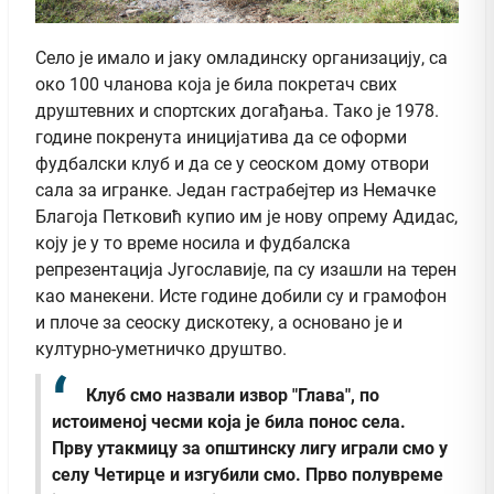
Село је имало и јаку омладинску организацију, са
око 100 чланова која је била покретач свих
друштевних и спортских догађања. Тако је 1978.
године покренута иницијатива да се оформи
фудбалски клуб и да се у сеоском дому отвори
сала за игранке. Један гастрабејтер из Немачке
Благоја Петковић купио им је нову опрему Адидас,
коју је у то време носила и фудбалска
репрезентација Југославије, па су изашли на терен
као манекени. Исте године добили су и грамофон
и плоче за сеоску дискотеку, а основано је и
културно-уметничко друштво.
Клуб смо назвали извор "Глава", по
истоименој чесми која је била понос села.
Прву утакмицу за општинску лигу играли смо у
селу Четирце и изгубили смо. Прво полувреме