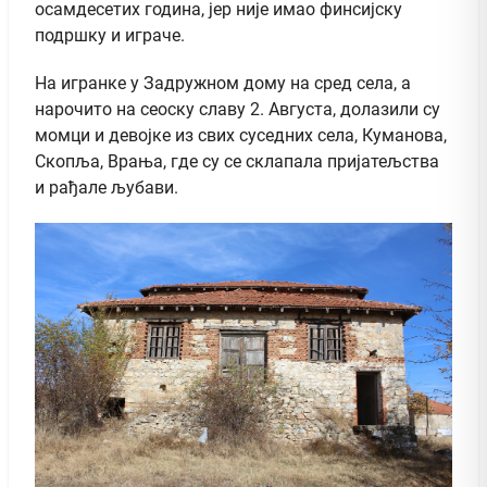
осамдесетих година, јер није имао финсијску
подршку и играче.
На игранке у Задружном дому на сред села, а
нарочито на сеоску славу 2. Августа, долазили су
момци и девојке из свих суседних села, Куманова,
Скопља, Врања, где су се склапала пријатељства
и рађале љубави.