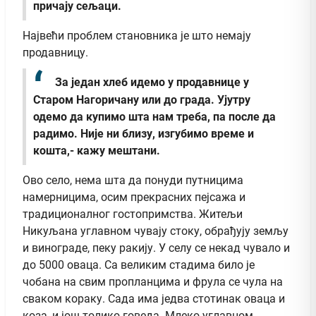
причају сељаци.
Највећи проблем становника је што немају
продавницу.
За један хлеб идемо у продавнице у
Старом Нагоричану или до града. Ујутру
одемо да купимо шта нам треба, па после да
радимо. Није ни близу, изгубимо време и
кошта,- кажу мештани.
Ово село, нема шта да понуди путницима
намерницима, осим прекрасних пејсажа и
традиционалног гостопримства. Житељи
Никуљана углавном чувају стоку, обрађују земљу
и винограде, пеку ракију. У селу се некад чувало и
до 5000 оваца. Са великим стадима било је
чобана на свим пропланцима и фрула се чула на
сваком кораку. Сада има једва стотинак оваца и
коза, и још толико говеда. Млеко углавном