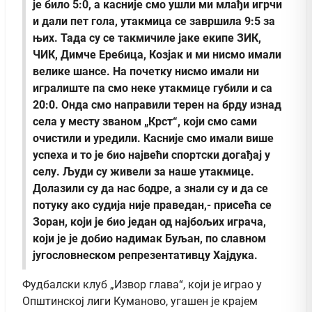
је било 5:0, а касније смо ушли ми млађи игрчи
и дали пет гола, утакмица се завршила 9:5 за
њих. Тада су се такмичиле јаке екипе ЗИК,
ЧИК, Димче Еребица, Козјак и ми нисмо имали
велике шансе. На почетку нисмо имали ни
игралиште па смо неке утакмице губили и са
20:0. Онда смо направили терен на брду изнад
села у месту званом „Крст“, који смо сами
очистили и уредили. Касније смо имали више
успеха и то је био највећи спортски догађај у
селу. Људи су живели за наше утакмице.
Долазили су да нас бодре, а знали су и да се
потуку ако судија није праведан,- присећа се
Зоран, који је био један од најбољих играча,
који је је добио надимак Буљан, по славном
југословнеском репрезентативцу Хајдука.
Фудбалски клуб „Извор глава“, који је играо у
Општинској лиги Куманово, угашен је крајем