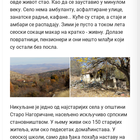
овде живот стао. Као да се зауставио у минулом
веку. Село нема амбуланту, асфалтиране улице,
занатске радње, кафане... Куће су старе, а стаје и
амбари се распадају. Зими је пусто а током лета
сеоски сокаци макар на кратко - живну. Долазе
повратници, пензионери и они нешто млађи који
су остали без посла.
Никуљане је једно од најстаријих села у општини
Старо Нагоричане, насељено искључиво српским
становништвом. У њему живи око 150 старијих
житеља, или око педесетак домаћинстава. У
сеоској школи, само два ђака похађа наставу на