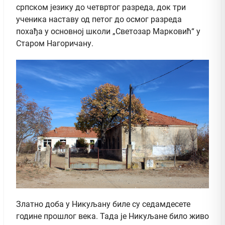
српском језику до четвртог разреда, док три
ученика наставу од петог до осмог разреда
похађа у основној школи „Светозар Марковић“ у
Старом Нагоричану.
Златно доба у Никуљану биле су седамдесете
године прошлог века. Тада је Никуљане било живо