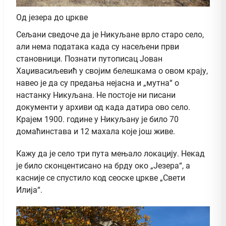
Од језера до цркве
Сељани сведоче да је Никуљане врло старо село,
али нема података када су насељени први
становници. Познати путописац Јован
Хаџивасиљевић у својим белешкама о овом крају,
навео је да су предања нејасна и „мутна“ о
настанку Никуљана. Не постоје ни писани
документи у архиви од када датира ово село.
Крајем 1900. године у Никуљану је било 70
домаћинстава и 12 махала које још живе.
Кажу да је село три пута мењало локацију. Некад
је било сконцентисано на брду око „Језера“, а
касније се спустило код сеоске цркве „Свети
Илија“.