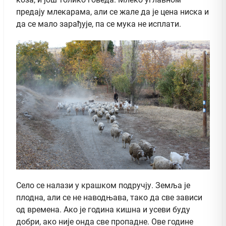
предају млекарама, али се жале да је цена ниска и
да се мало зарађује, па се мука не исплати.
Село се налази у крашком подручју. Земља је
плодна, али се не наводњава, тако да све зависи
од времена. Ако је година кишна и усеви буду
добри, ако није онда све пропадне. Ове године