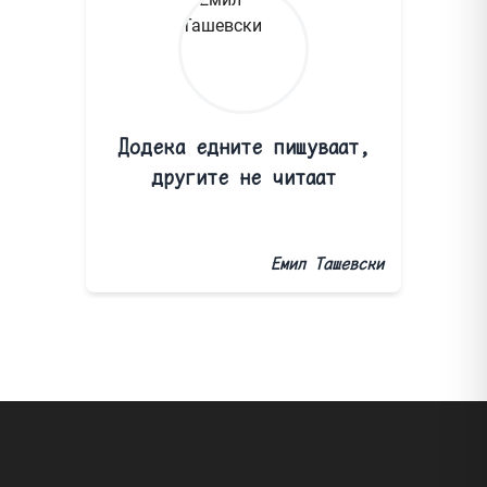
Додека едните пишуваат,
другите не читаат
Емил Ташевски