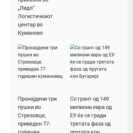
„Лидл“
Логистичкиот
центар во
Куманово
Пронајдени три
Со грант од 149
пушки во
милиони евра од
Стрезовце,
ЕУ ќе се гради
приведен 77-
третата фаза од
годишен
пругата кон