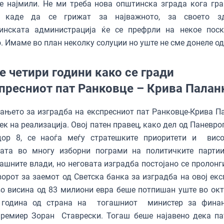
е најмили. Не ми треба нова општинска зграда кога гра
 каде да се грижат за најважното, за своето здр
инската администрација ќе се префрли на некое пос
. Имаме во план неколку солуции но уште не сме донеле о
е четири години како се гради
пресниот пат Ранковце – Крива Палан
ањето за изградба на експресниот пат Ранковце-Крива П
тек на реализација. Овој патен правец, како дел од Паневр
дор 8, се наоѓа меѓу стратешките приоритети и вис
дата во многу изборни пограми на политичките парти
ашните влади, но неговата изградба постојано се пролонг
орот за заемот од Светска банка за изградба на овој екс
во висина од 83 милиони евра беше потпишан уште во ок
 година од страна на тогашниот министер за фина
премиер Зоран Ставрески. Тогаш беше најавено дека па