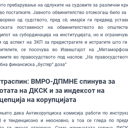
то пребарување на одлуките на судовите за различни кр
во постапките. Јавното обвинителство отсекогаш било за 
ворено од судството, пред сѐ, имајќи ги предвид устав
нската поставеност на обвинителството во општест
ипот на субординација на институцијата, но и ограничув
 од аспект на ЗКП за предистрагите и истрагите што ги
нителите, се посочува во Извештајот на „Метаморфоз
мите во правосудството под наслов: „На правосудствот
бна финансиска „бустер“ доза“
траспин: ВМРО-ДПМНЕ спинува за
отата на ДКСК и за индексот на
цепција на корупцијата
ењето дека Антикорупциска комисија работи по инструк
 е тенденциозно и неосновно, а тоа се гледа по пред
то ги имаат отворено. Само изминатата година ДКСК