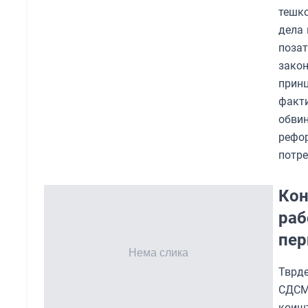
тешко
дела 
позат
зако
принц
факти
обви
рефор
потре
Кон
раб
пер
Тврд
СДСМ
коиш