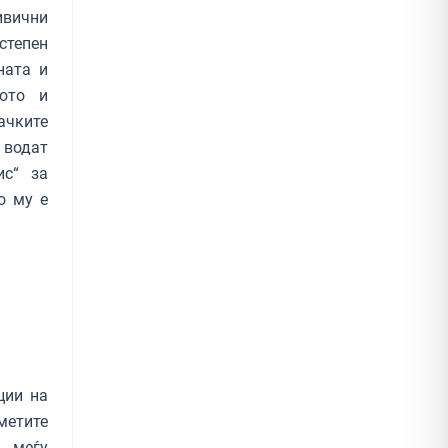
ивични
степен
ната и
вото и
ачките
 водат
ис“ за
о му е
ции на
метите
, меѓу