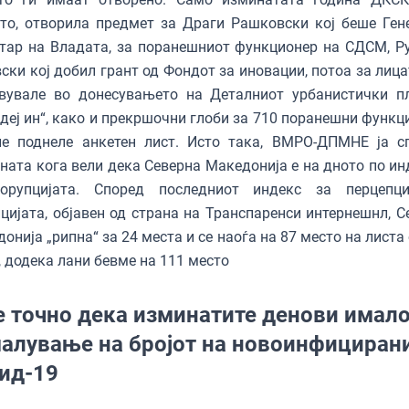
то, отворила предмет за Драги Рашковски кој беше Ген
тар на Владата, за поранешниот функционер на СДСМ, Р
ски кој добил грант од Фондот за иновации, потоа за лица
твувале во донесувањето на Деталниот урбанистички п
деј ин“, како и прекршочни глоби за 710 поранешни функц
не поднеле анкетен лист. Исто така, ВМРО-ДПМНЕ ја с
ната кога вели дека Северна Македонија е на дното по ин
орупцијата. Според последниот индекс за перцепц
цијата, објавен од страна на Транспаренси интернешнл, С
онија „рипна“ за 24 места и се наоѓа на 87 место на листа
, додека лани бевме на 111 место
е точно дека изминатите денови имал
алување на бројот на новоинфициран
ид-19