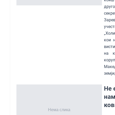
друго
секре
Зарев
учес
„Холи
кои 
висти
на к
коруп
Макед
земји
Не 
нам
ков