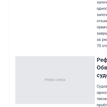
започ
однос
започ
отка
првич
заврш
за ре
70 от
Реф
Обв
суд
Судо
однос
теков
проб