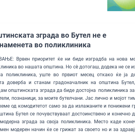
тинската зграда во Бутел не е
наменета во поликлиника
ВАЊЕ: Врвен приоритет ќе ни биде изградба на нова м
линика во нашата општина. Но сè дотогаш, додека не се и
та поликлиника, уште во првиот месец откако ќе ја д
та доверба и станам градоначалник на општина Бутел,
ам општинската зграда да биде достојна поликлиника за
тели, познаници, за моите бутелчани. Јас лично и мојот ти
еме од комодитетот само за да излажаните и понижени г
штина Бутел се почувствуваат достоинствено и конечно д
модерна зграда за своја поликлиника. Место каде коне
мен модерен начин ќе се грижат за своето но и за здравј