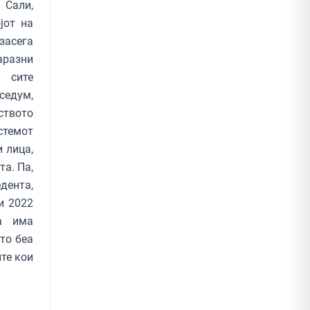
 Сали,
јот на
засега
аразни
 сите
седум,
ството
стемот
 лица,
та. Па,
едента,
ри 2022
а има
то беа
те кои