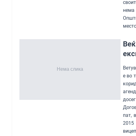
своит
нема
Општ
место
Веќ
екс
Ветув
е во 
кори
аген
досег
Догов
пат, 
2015
вице