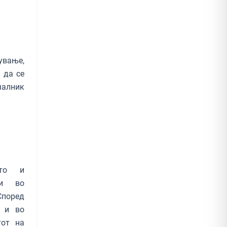
ување,
 да се
чалник
ото и
ти во
Според
и и во
тот на