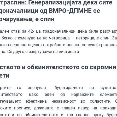
траспин: Генерализацијата дека сите
доначалници од ВМРО-ДПМНЕ се
очарување, е спин
ален став за 42- ца градоначалници дека биле разочар
 бегло споменување на четворица – петорица, е спин. За
ди генерална оценка потребна е оценка за секој градона
но. Сè друго е извртување на вистината
ството и обвинителството со скромни
ети
ертите го оценуваат буџетирањето на судств
нителството како еден од најважните елемен
игнувањето ефективна независност во областите. 
нските прописи, државата е главен извор на приход
твото и во обвинителството и тоа главно преку буџе