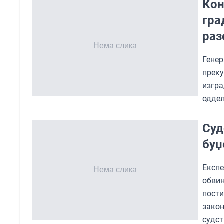
Кон
гра
раз
Генер
преку
изгра
оддел
Суд
буџ
Експ
обви
пост
зако
судс