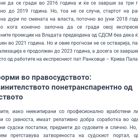
не да се гради во 2016 година и ќе се заврши за три г
но до 2019 година. Но, тоа не се случи, стартот на ра
на дури по смената на власта, поточно во јуни 2018 годи
ко кога конечно започна да се гради овој експресе
ните проекции на Владата предводена од СДСМ беа дека ќ
ен во 2021 година. Но и овие прогнози не се остварија, п
ализација е продолжен до 2023 година, а досега се заврше
сто од работите на експресниот пат Ранковце – Крива Пал
орми во правосудството:
инителството понетранспарентно од
ството
вите, иако неекипирани со професионално вработени л
и со јавноста, имаат релативно добра соработка во од
ни судски постапки, предмети до судовите и слично. Но,
лем претставува затвореноста на судскиот портал, о