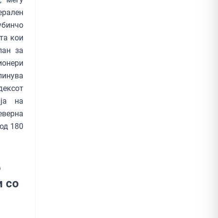
ерален
убинчо
та кои
лан за
ионери
пинува
дексот
ија на
еверна
 од 180
о
и со