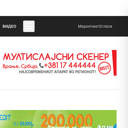
☰
ВИДЕО
Маркетинг
Огласи