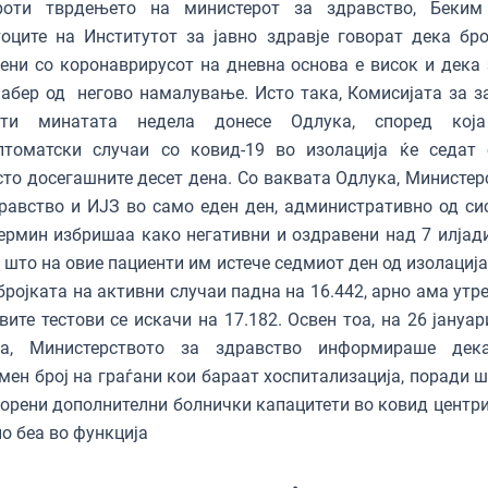
роти тврдењето на министерот за здравство, Беким
оците на Институтот за јавно здравје говорат дека бро
ени со коронаврирусот на дневна основа е висок и дека 
абер од негово намалување. Исто така, Комисијата за з
сти минатата недела донесе Одлука, според која
птоматски случаи со ковид-19 во изолација ќе седат 
то досегашните десет дена. Со ваквата Одлука, Министер
равство и ИЈЗ во само еден ден, административно од си
ермин избришаа како негативни и оздравени над 7 илјади
 што на овие пациенти им истече седмиот ден од изолација
бројката на активни случаи падна на 16.442, арно ама утр
вите тестови се искачи на 17.182. Освен тоа, на 26 јануа
на, Министерството за здравство информираше дек
мен број на граѓани кои бараат хоспитализација, поради ш
орени дополнителни болнички капацитети во ковид центри
о беа во функција