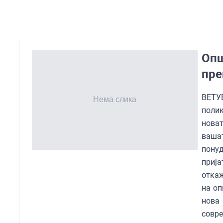
Опш
пре
ВЕТУ
полик
нова
ваша
понуд
прија
откаж
на оп
нова 
совре