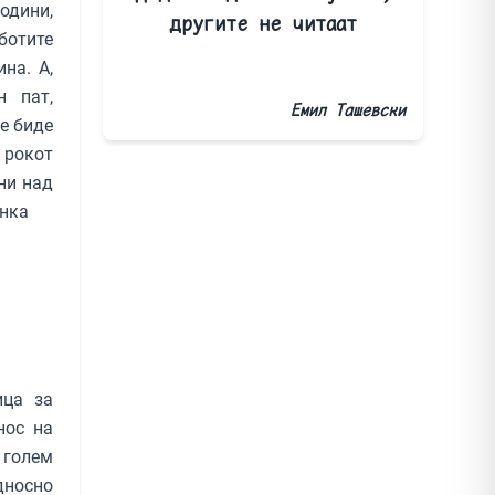
одини,
другите не читаат
ботите
на. А,
н пат,
Емил Ташевски
е биде
а рокот
ни над
анка
ица за
нос на
 голем
дносно