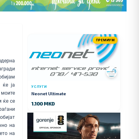
ПРЕМИУМ
одерна
згради
обијам
 ќе ја
УСЛУГИ
 моите
Neonet Ultimate
м ќе се
1.100 MKD
раѓани
обијат
чно на
ето на