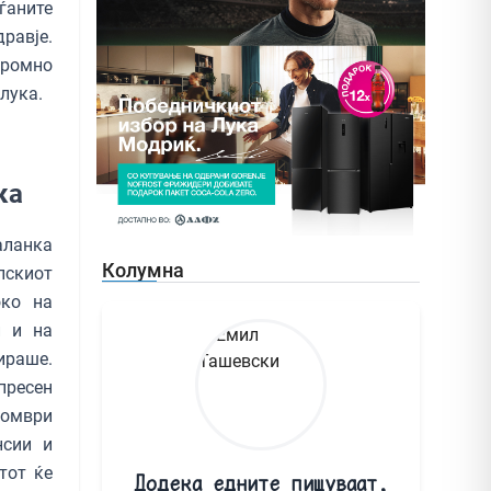
ѓаните
авје.
кромно
длука.
ка
аланка
Колумна
опскиот
око нa
и и на
ираше.
пресен
томври
нсии и
тот ќе
Додека едните пишуваат,