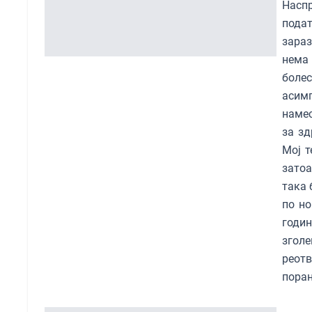
Насп
подат
зараз
нема 
боле
асим
намес
за зд
Мој т
затоа
така 
по но
годи
зголе
реотв
поран