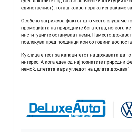
еден локалитет од вакво значење институциите со
единствениот), тогаш каква порака испраќаме з
Особено загрижува фактот што често слушаме го
промоцијата на природните богатства, но кога ќе
институциите остануваат неми. Наместо државата 
повлекува пред поединци кои со години воспоста
Куклица е тест за капацитетот на државата да го
интерес. А кога еден од најпознатите природни 
немоќ, штетата е врз угледот на целата држава“,