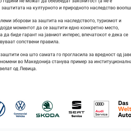
 години не можат да обезбедат законитост (а не е
а заштитата на културното и природното наследство вооп
леми зборови за заштита на наследството, туризмот и
 дојде моментот да се заштити едно конкретно место,
да биде гарант на јавниот интерес, впечатокот е дека се
вуваат сопствени правила.
 заштити она што самата го прогласила за вредност од јав
феномени во Македонија станува пример за институционалн
 велат од Левица.