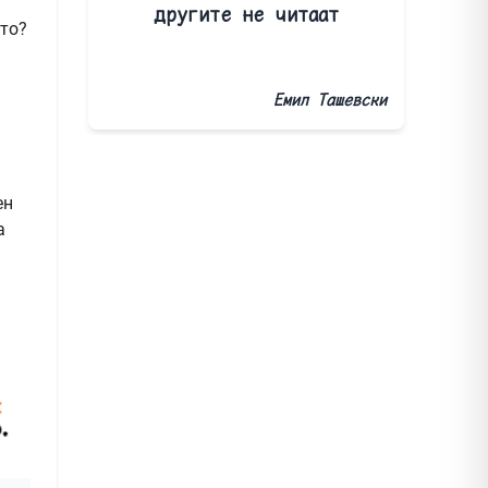
другите не читаат
што?
Емил Ташевски
ен
а