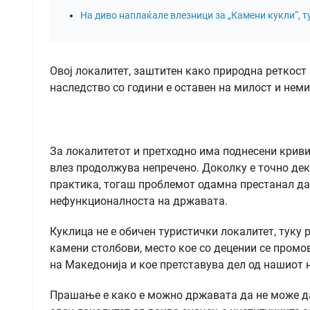
На диво наплаќале влезници за „Камени кукли“, т
Овој локалитет, заштитен како природна реткос
наследство со години е оставен на милост и нем
За локалитетот и претходно има поднесени кривич
влез продолжува непречено. Доколку е точно дека
практика, тогаш проблемот одамна престанал да
нефункционалноста на државата.
Куклица не е обичен туристички локалитет, тук
камени столбови, место кое со децении се промо
на Македонија и кое претставува дел од нашиот 
Прашање е како е можно државата да не може да