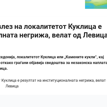
влез на локалитетот Куклица е
лната негрижа, велат од Левиц
едонија, локалитетот Куклица или „Камените кукли“, кај
 откако граѓани објавија сведоштва за незаконска наплата
вица.