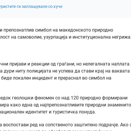
уристите ги заплашувале со куче
т и препознатлив симбол на македонското природно
илост на самоволие, узурпација и институционална негрижа
ни пријави и реакции од граѓани, но нелегалната наплата 
 дури ниту полицијата не успева да стави крај на ваквата
 биде локален инцидент и прераснал во симбол на
у редок геолошки феномен со над 120 природно формирани
вира како една од најпрепознатливите природни знаменит
национален идентитет и туристичка понуда.
 воспостави ред на сопственото заштитено подрачје. Ако 