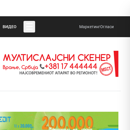
☰
ВИДЕО
Маркетинг
Огласи