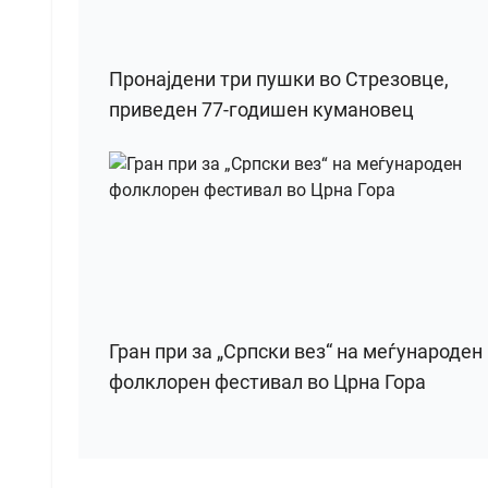
Пронајдени три пушки во Стрезовце,
приведен 77-годишен кумановец
Гран при за „Српски вез“ на меѓународен
фолклорен фестивал во Црна Гора