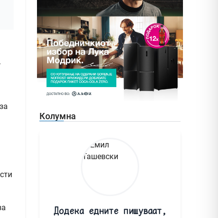
.
за
Колумна
ости
за
Додека едните пишуваат,