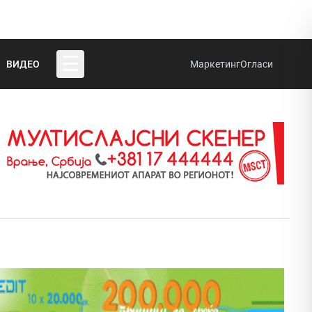
☰
ВИДЕО
Маркетинг
Огласи