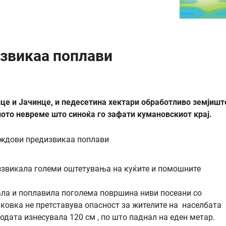
звикаа поплави
це и Јачинце, и педесетина хектари обработливо земјишт
ното невреме што синоќа го зафати кумановскиот крај.
извикала големи оштетувања на куќите и помошните
ла и поплавила поголема површина ниви посеани со
ковка не претставува опасност за жителите на населбата
одата изнесувала 120 см , по што паднал на еден метар.