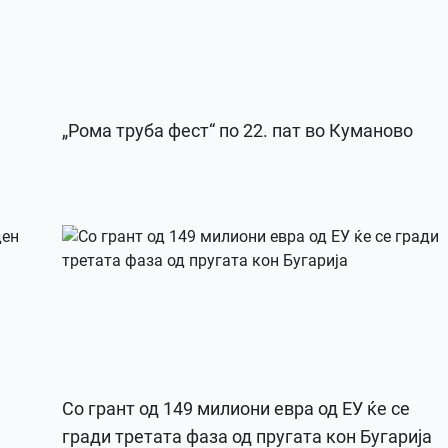
„Рома труба фест“ по 22. пат во Куманово
Со грант од 149 милиони евра од ЕУ ќе се
гради третата фаза од пругата кон Бугарија