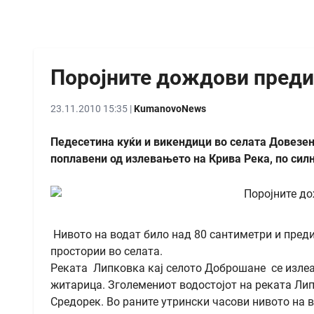
Поројните дождови преди
23.11.2010 15:35 |
KumanovoNews
Педесетина куќи и викендици во селата Довезен
поплавени од излевањето на Крива Река, по сил
Нивото на водат било над 80 сантиметри и пред
простории во селата.
Реката Липковка кај селото Доброшане се излеа
житарица. Зголемениот водостојот на реката Лип
Средорек. Во раните утрински часови нивото на в