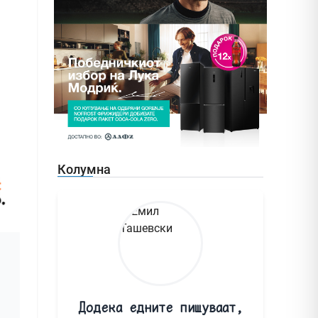
Колумна
Додека едните пишуваат,