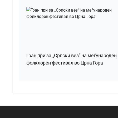
Гран при за „Српски вез“ на меѓународен
фолклорен фестивал во Црна Гора