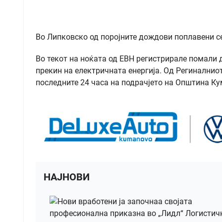
Во Липковско од поројните дождови поплавени се
Во текот на ноќата од ЕВН регистрирале помали 
прекин на електричната енергија. Од Региналнио
последните 24 часа на подрачјето на Општина К
НАЈНОВИ