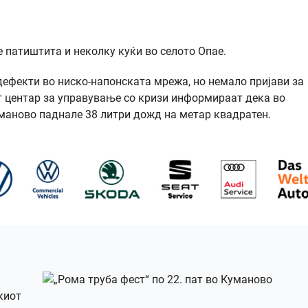
 патиштита и неколку куќи во селото Опае.
дефекти во ниско-напонската мрежа, но немало пријави за
т центар за управување со кризи информираат дека во
уманово паднале 38 литри дожд на метар квадратен.