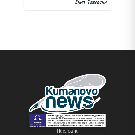
Емил Ташевски
Насловна