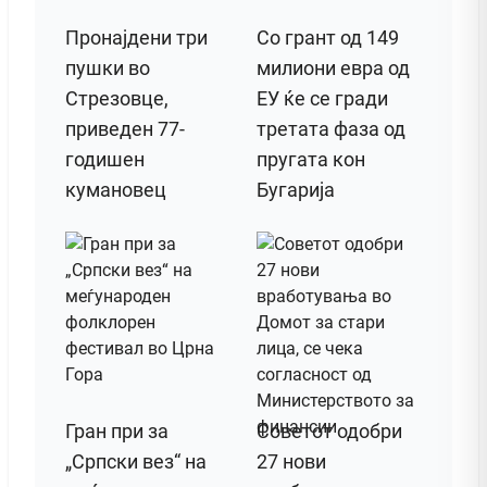
Пронајдени три
Со грант од 149
пушки во
милиони евра од
Стрезовце,
ЕУ ќе се гради
приведен 77-
третата фаза од
годишен
пругата кон
кумановец
Бугарија
Гран при за
Советот одобри
„Српски вез“ на
27 нови