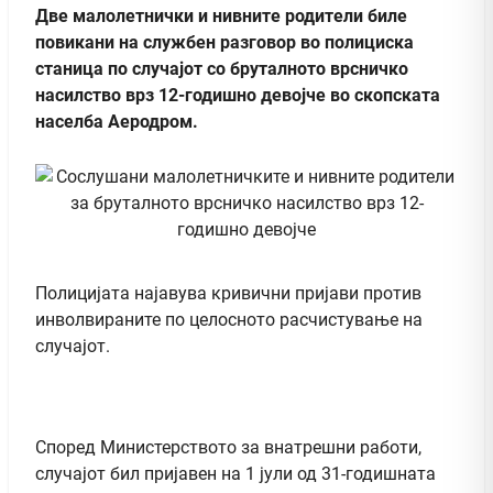
Две малолетнички и нивните родители биле
повикани на службен разговор во полициска
станица по случајот со бруталното врсничко
насилство врз 12-годишно девојче во скопската
населба Аеродром.
Полицијата најавува кривични пријави против
инволвираните по целосното расчистување на
случајот.
Според Министерството за внатрешни работи,
случајот бил пријавен на 1 јули од 31-годишната