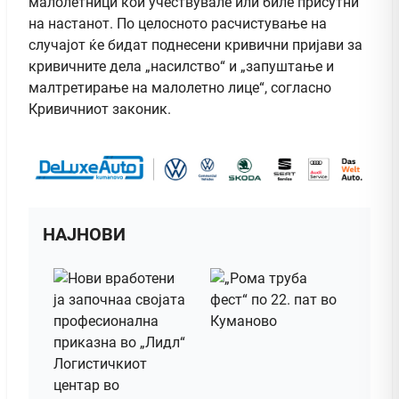
малолетници кои учествувале или биле присутни
на настанот. По целосното расчистување на
случајот ќе бидат поднесени кривични пријави за
кривичните дела „насилство“ и „запуштање и
малтретирање на малолетно лице“, согласно
Кривичниот законик.
НАЈНОВИ