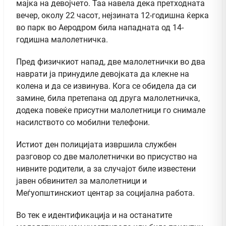
мајка на девојчето. Таа навела дека претходната
вечер, околу 22 часот, нејзината 12-годишна ќерка
во парк во Аеродром била нападната од 14-
годишна малолетничка.
Пред физичкиот напад, две малолетнички во два
наврати ја принудиле девојката да клекне на
колена и да се извинува. Кога се обидела да си
замине, била претепана од друга малолетничка,
додека повеќе присутни малолетници го снимале
насилството со мобилни телефони.
Истиот ден полицијата извршила службен
разговор со две малолетнички во присуство на
нивните родители, а за случајот биле известени
јавен обвинител за малолетници и
Меѓуопштинскиот центар за социјална работа.
Во тек е идентификација и на останатите