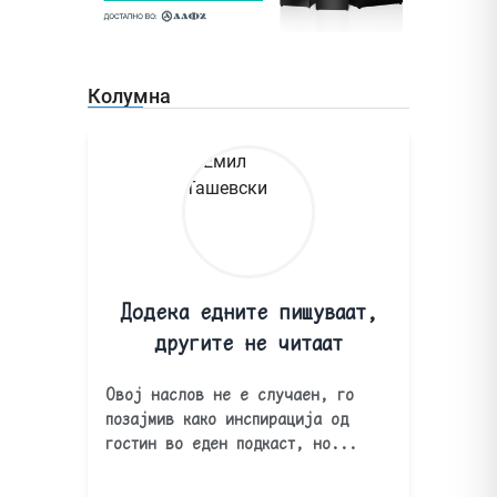
Колумна
Додека едните пишуваат,
другите не читаат
Овој наслов не е случаен, го
позајмив како инспирација од
гостин во еден подкаст, но...