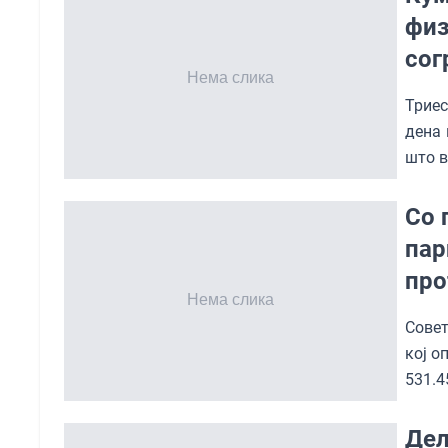
физ
сог
Триес
дена 
што в
Со 
пар
про
Совет
кој о
531.4
Дел