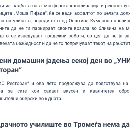
и изградбата на атмосферска канализација и реконструк
ицата „Моша Пијаде“, ќе се вади асфалтот по целата дол
на на улицата, поради што од Општина Куманово апелир
ните да не ги паркираат своите возила во близина на м
што се изведуваат градежни работи, со цел да не ја за
вената безбедност и да не го попречуваат текот на работит
сни домашни јадења секој ден во „УН
торан“
КО Ресторан“ и ова лето продолжува да подготвува на
ња за сите кои сакаат вкусен и квалитетен обро
нителни обврски во кујната.
рачното училиште во Тромеѓа нема да