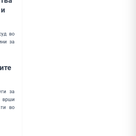
ртва
 и
суд во
ини за
ните
уги за
е врши
ати во