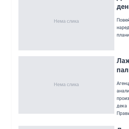
ден
Пове
наре
плани
Лаж
пал
Аген
анал
произ
дека
Прави