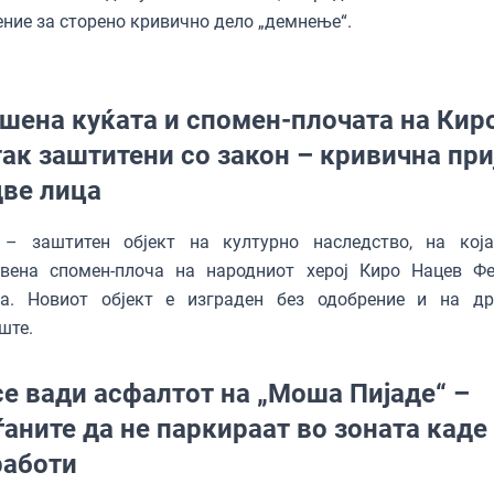
ние за сторено кривично дело „демнење“.
шена куќата и спомен-плочата на Кир
ак заштитени со закон – кривична при
две лица
 – заштитен објект на културно наследство, на кој
авена спомен-плоча на народниот херој Киро Нацев Фе
та. Новиот објект е изграден без одобрение и на д
ште.
се вади асфалтот на „Моша Пијаде“ –
ѓаните да не паркираат во зоната каде
работи