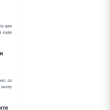
ка два
, каде
ни
нс, со
а околу
ите