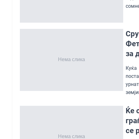
сомне
Сру
Фет
за 
Куќа
пост
урна
земји
Ќе 
гра
се 