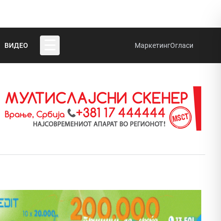
☰
ВИДЕО
Маркетинг
Огласи