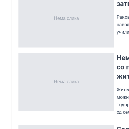
зат
Рако
навод
учили
Нем
со 
жит
Жите
можн
Тодор
од се