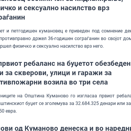
ичко и сексуално насилство врз
раѓанин
ет и петгодишен кумановец е приведен под сомнение де
противправно држел 36-годишен сограѓанин во својот дом
ршел физичко и сексуално насилство врз него.
првиот ребаланс на буџетот обезбеде
и за скверови, улици и гаражи за
тивпожарни возила во три села
ниците на Општина Куманово го изгласаа првиот ребала
пштинскиот буџет се зголемува за 32.684.325 денари или з
50 евра.
ови од Куманово денеска и во наредн