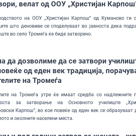
вори, велат од ООУ „Христијан Карпош
водството на ООУ „Христијан Карпош“ од Куманово ги 
ите што деновиве се споделуваат во јавноста дека подр
ште во село Тромеѓа ќе биде затворено.
а да дозволиме да се затвори училиш
повеќе од еден век традиција, порачув
елите на Тромеѓа
лите на Тромеѓа утре ќе имаат средба со надлежните 
оста за затворање на Основното училиште „Хрис
овски Карпош“, во кое повеќе од еден век се образуваат 
лото и околните населени места.