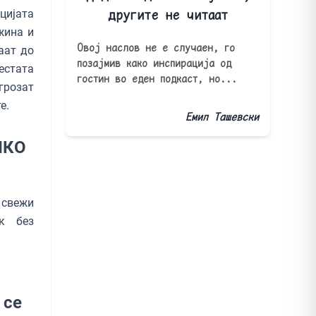
другите не читаат
цијата
жина и
Овој наслов не е случаен, го
аат до
позајмив како инспирација од
естата
гостин во еден подкаст, но...
грозат
е.
Емил Ташевски
ИКО
 свежи
к без
 се