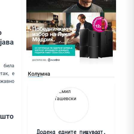
о
јава
а била
так, е
Колумна
ржавно
 што
Додека едните пишуваат,