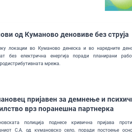
ови од Куманово деновиве без струја
лку локации во Куманово денеска и во наредните ден
нат без електрична енергија поради планирани раб
родистрибутивната мрежа.
ановец пријавен за демнење и психич
илство врз поранешна партнерка
новската полиција поднесе кривична пријава прот
шниот С.А. од кумановско село, поради постоење осн