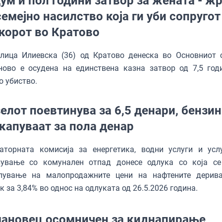
ум и пол години затвор за жената - ж
семејно насилство која ги уби сопругот
корот во Кратово
елица Илиевска (36) од Кратово денеска во Основниот 
ново е осудена на единствена казна затвор од 7,5 год
о убиство.
елот поевтинува за 6,5 денари, бензи
капуваат за пола денар
латорната комисија за енергетика, водни услуги и усл
вување со комунален отпад донесе одлука со која с
лување на малопродажните цени на нафтените дерив
к за 3,84% во однос на одлуката од 26.5.2026 година.
ановец осомничен за киднапирање,