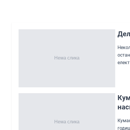
Дел
Неко
оста
елект
Кум
нас
Кума
годи