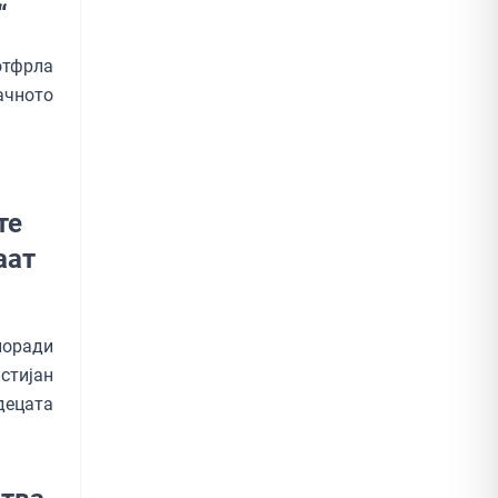
“
отфрла
ачното
те
аат
поради
тијан
децата