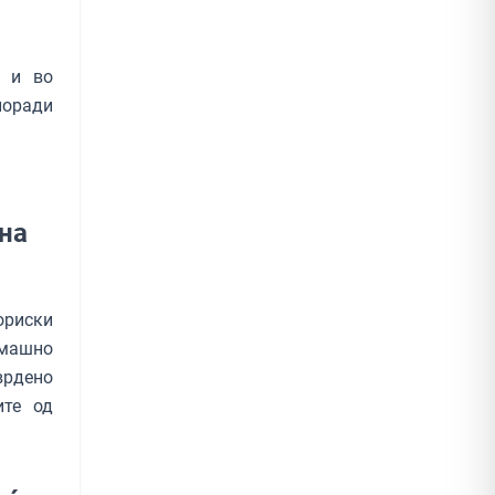
а и во
поради
на
ориски
машно
тврдено
ите од