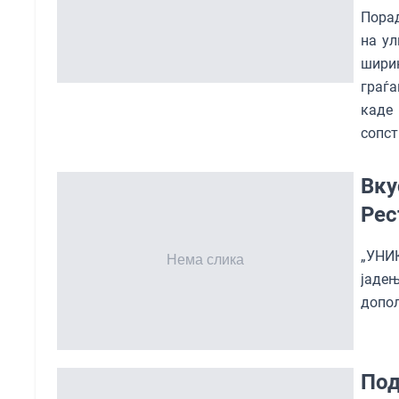
Порад
на ул
шири
граѓа
каде 
сопст
Вку
Рес
„УНИ
јаде
допол
Под