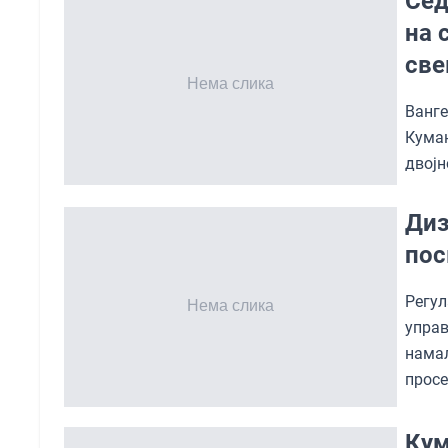
Сед
на 
све
Ванг
Кума
двојн
Диз
пос
Регу
упра
нама
просе
Кум