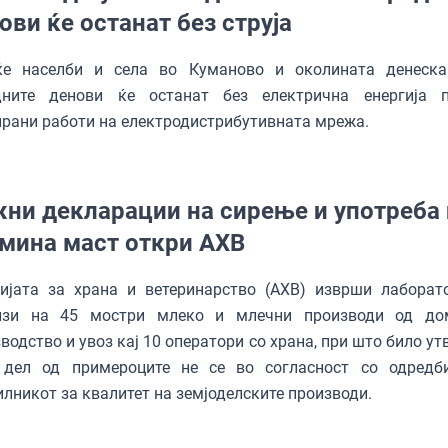
ови ќе останат без струја
ќе населби и села во Куманово и околината денеск
дните денови ќе останат без електрична енергија 
рани работи на електродистрибутивната мрежа.
ни декларации на сирење и употреба 
мина маст откри АХВ
цијата за храна и ветеринарство (АХВ) изврши лаборат
изи на 45 мостри млеко и млечни производи од до
водство и увоз кај 10 оператори со храна, при што било у
 дел од примероците не се во согласност со одредб
лникот за квалитет на земјоделските производи.