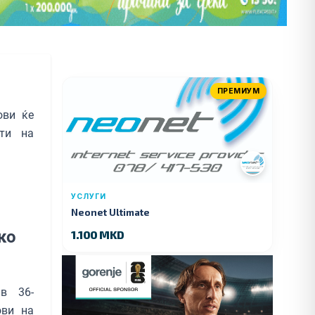
ПРЕМИУМ
ови ќе
оти на
УСЛУГИ
Neonet Ultimate
ко
1.100 MKD
ив 36-
ови на