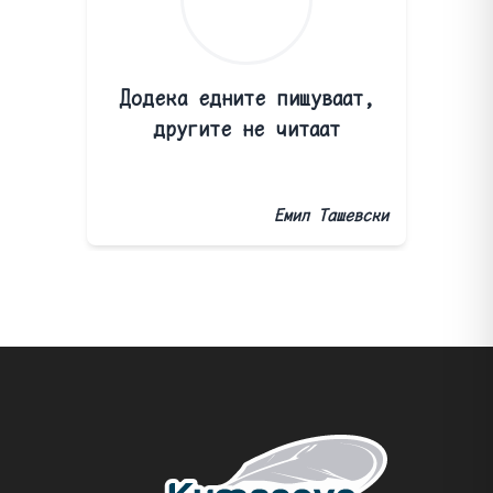
Додека едните пишуваат,
другите не читаат
Емил Ташевски