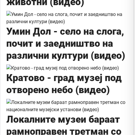
животни (видео)
Умин Дол - село на слога,
почит и заедништво на
различни култури (видео)
Кратово - град музеј под
отвoрено небо (видео)
Локалните музеи бараат
рамноправен третман со