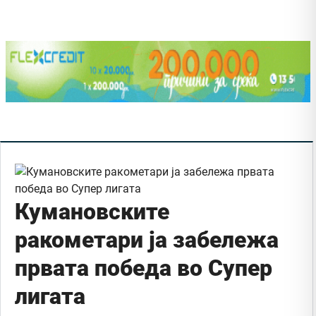
Кумановските
ракометари ја забележа
првата победа во Супер
лигата