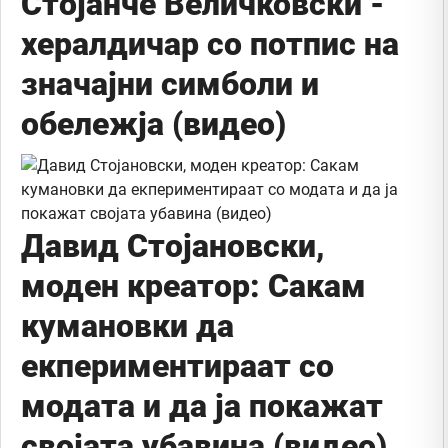
Стојанче Величковски -
хералдичар со потпис на
значајни симболи и
обележја (видео)
Давид Стојановски,
моден креатор: Сакам
кумановки да
екпериментираат со
модата и да ја покажат
својата убавина (видео)