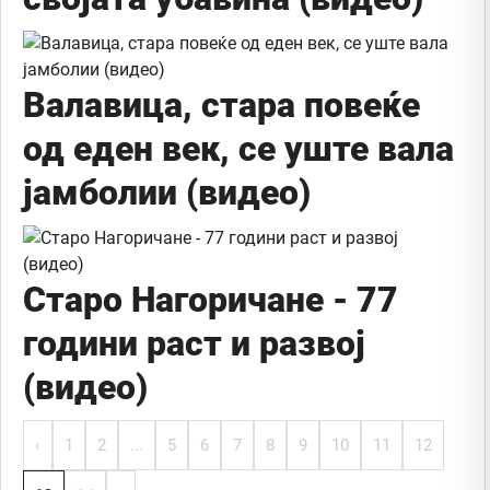
Валавица, стара повеќе
од еден век, се уште вала
јамболии (видео)
Старо Нагоричане - 77
години раст и развој
(видео)
‹
1
2
...
5
6
7
8
9
10
11
12