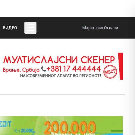
☰
ВИДЕО
Маркетинг
Огласи