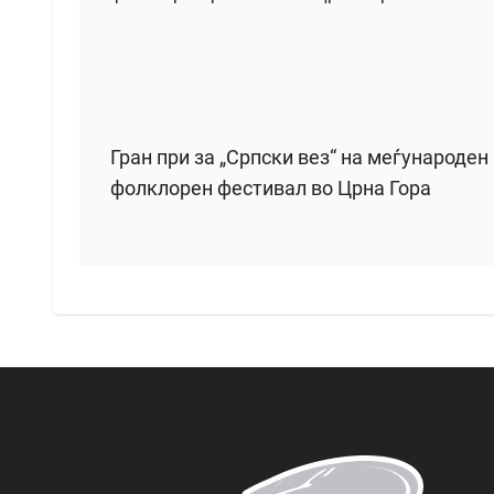
Гран при за „Српски вез“ на меѓународен
фолклорен фестивал во Црна Гора