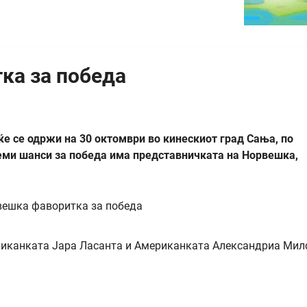
ка за победа
 ќе се одржи на 30 октомври во кинескиот град Сања, по
леми шанси за победа има представничката на Норвешка,
ториканката Јара Ласанта и Американката Александриа Мил