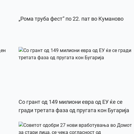
„Рома труба фест“ по 22. пат во Куманово
Со грант од 149 милиони евра од ЕУ ќе се
гради третата фаза од пругата кон Бугарија