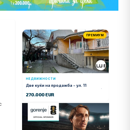
ПРЕМИУМ
НЕДВИЖНОСТИ
Две куќи на продажба – ул. 11
Ноември (Наспроти Селман Туризам)
270.000 EUR
с