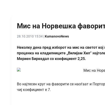
Мис на Норвешка фаворит
28.10.2010 15:34 |
KumanovoNews
Неколку дена пред изборот на мис на светот кој
проценка на кладилниците „Вилијам Хил“ најго
Мериен Биркедал со коефициент 2,25.
Во најтесен круг на фаворити се наоѓаат и Пор
чиј коефициент е 7.