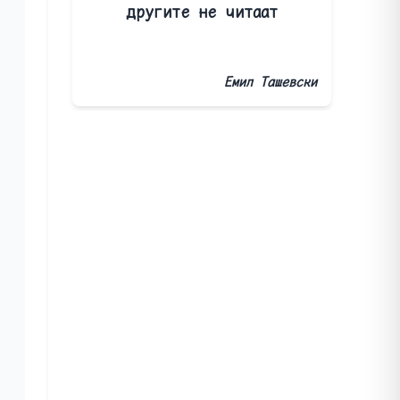
другите не читаат
Емил Ташевски