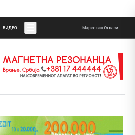
☰
ВИДЕО
Маркетинг
Огласи