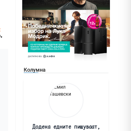
Колумна
Додека едните пишуваат,