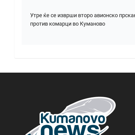
Утре ќе се изврши второ авионско прск
против комарци во Куманово