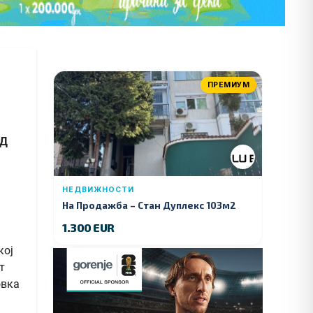
ПРЕМИУМ
ВД
НЕДВИЖНОСТИ
На Продажба – Стан Дуплекс 103м2
1.300 EUR
кој
т
овка