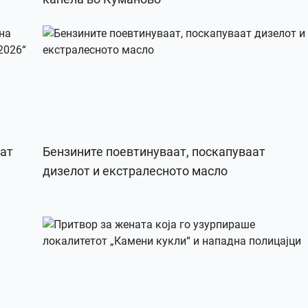
рат
Бензините поевтинуваат, поскапуваат
дизелот и екстралесното масло