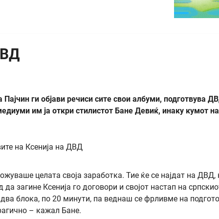
ДВД
а Пајчин ги објави речиси сите свои албуми, подготвува Д
медиуми им ја откри стилистот Бане Девиќ, инаку кумот на
ложуваше целата своја заработка. Тие ќе се најдат на ДВД, 
д да загине Ксенија го договори и својот настап на српскио
 два блока, по 20 минути, па веднаш се фрливме на подгот
рагично – кажал Бане.