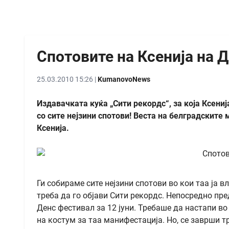
Спотовите на Ксенија на 
25.03.2010 15:26 |
KumanovoNews
Издавачката куќа „Сити рекордс“, за која Ксениј
со сите нејзини спотови! Веста на белградските 
Ксенија.
Ги собираме сите нејзини спотови во кои таа ја в
треба да го објави Сити рекордс. Непосредно пре
Денс фестивал зa 12 јуни. Требаше да настапи во
на костум за таа манифестација. Но, се заврши т