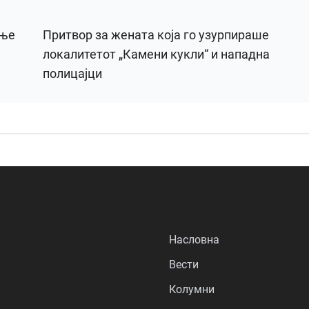
ање
Притвор за жената која го узурпираше
локалитетот „Камени кукли“ и нападна
полицајци
Насловна
Вести
Колумни