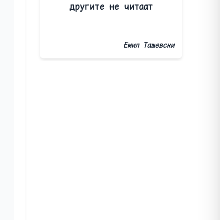
другите не читаат
Емил Ташевски