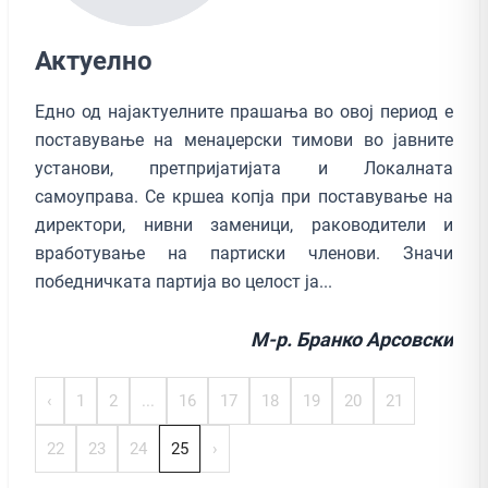
Актуелно
Едно од најактуелните прашања во овој период е
поставување на менаџерски тимови во јавните
установи, претпријатијата и Локалната
самоуправа. Се кршеа копја при поставување на
директори, нивни заменици, раководители и
вработување на партиски членови. Значи
победничката партија во целост ја...
М-р. Бранко Арсовски
‹
1
2
...
16
17
18
19
20
21
22
23
24
25
›