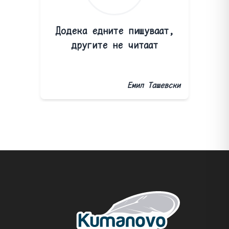
Додека едните пишуваат,
другите не читаат
Емил Ташевски