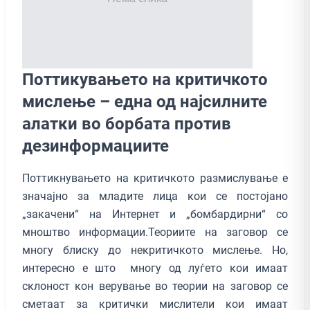
Поттикувањето на критичкото
мислење – една од најсилните
алатки во борбата против
дезинформациите
Поттикнувањето на критичкото размислување е
значајно за младите лица кои се постојано
„закачени“ на Интернет и „бомбардирни“ со
мноштво информации.Теориите на заговор се
многу блиску до некритичкото мислење. Но,
интересно е што многу од луѓето кои имаат
склоност кон верување во теории на заговор се
сметаат за критички мислители кои имаат