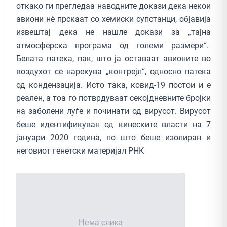
откако ги прегледаа наводните докази дека некои
авиони нè прскаат со хемиски супстанци, објавија
извештај дека не нашле докази за „тајна
атмосферска програма од големи размери“.
Белата патека, пак, што ја оставаат авионите во
воздухот се нарекува „контрејл“, односно патека
од кондензација. Исто така, ковид-19 постои и е
реален, а тоа го потврдуваат секојдневните бројки
на заболени луѓе и починати од вирусот. Вирусот
беше идентификуван од кинеските власти на 7
јануари 2020 година, по што беше изолиран и
неговиот генетски материјал РНК