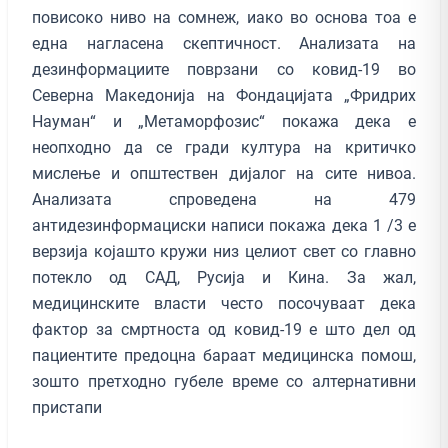
повисоко ниво на сомнеж, иако во основа тоа е
една нагласена скептичност. Анализата на
дезинформациите поврзани со ковид-19 во
Северна Македонија на Фондацијата „Фридрих
Науман“ и „Метаморфозис“ покажа дека е
неопходно да се гради култура на критичко
мислење и општествен дијалог на сите нивоа.
Анализата спроведена на 479
антидезинформациски написи покажа дека 1 /3 е
верзија којашто кружи низ целиот свет со главно
потекло од САД, Русија и Кина. За жал,
медицинските власти често посочуваат дека
фактор за смртноста од ковид-19 е што дел од
пациентите предоцна бараат медицинска помош,
зошто претходно губеле време со алтернативни
пристапи