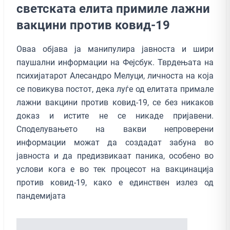
светската елита примиле лажни
вакцини против ковид-19
Оваа објава ја манипулира јавноста и шири
паушални информации на Фејсбук. Тврдењата на
психијатарот Алесандро Мелуци, личноста на која
се повикува постот, дека луѓе од елитата примале
лажни вакцини против ковид-19, се без никаков
доказ и истите не се никаде пријавени.
Споделувањето на вакви непроверени
информации можат да создадат забуна во
јавноста и да предизвикаат паника, особено во
услови кога е во тек процесот на вакцинација
против ковид-19, како е единствен излез од
пандемијата