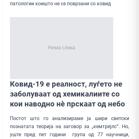
патологии коишто не се поврзани со ковид
Ковид-19 е реалност, луѓето не
заболуваат од хемикалиите со
кои наводно нè прскаат од небо
Постот што го анализираме ја шири светски
познатата теорија на заговор за „кемтрејлс“. Но,
уште пред пет години група од 77 научници,