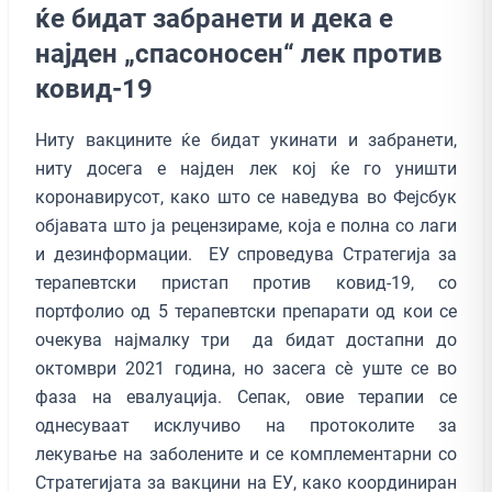
ќе бидат забранети и дека е
најден „спасоносен“ лек против
ковид-19
Ниту вакцините ќе бидат укинати и забранети,
ниту досега е најден лек кој ќе го уништи
коронавирусот, како што се наведува во Фејсбук
објавата што ја рецензираме, која е полна со лаги
и дезинформации. ЕУ спроведува Стратегија за
терапевтски пристап против ковид-19, со
портфолио од 5 терапевтски препарати од кои се
очекува најмалку три да бидат достапни до
октомври 2021 година, но засега сè уште се во
фаза на евалуација. Сепак, овие терапии се
однесуваат исклучиво на протоколите за
лекување на заболените и се комплементарни со
Стратегијата за вакцини на ЕУ, како координиран