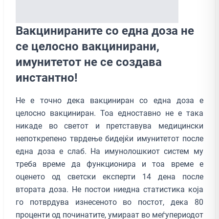
Вакцинираните со една доза не
се целосно вакцинирани,
имунитетот не се создава
инстантно!
Не е точно дека вакциниран со една доза е
целосно вакциниран. Тоа едноставно не е така
никаде во светот и претставува медицински
непоткрепено тврдење бидејќи имунитетот после
една доза е слаб. На имунолошкиот систем му
треба време да функционира и тоа време е
оценето од светски експерти 14 дена после
втората доза. Не постои ниедна статистика која
го потврдува изнесеното во постот, дека 80
проценти од починатите, умираат во меѓупериодот