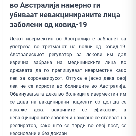
во Австралија намерно ги
убиваат невакцинираните лица
заболени од ковид-19
Лекот ивермектин во Австралија е забранет за
употреба во третманот на болни од ковид-19.
Австралискиот регулатор за лекови им дал
изрична забрана на медицинските лица во
државата да го препишуваат ивермектин како
лек за коронавирусот. Оттука е јасно дека овој
лек не се користи во болниците во Австралија.
Обвинувањата дека во болниците ивермектин им
се дава на вакцинирани пациенти со цел да се
покаже дека вакцините се ефикасни, а
невакцинираните заболени намерно се ставаат на
респиратор, како што се тврди во овој пост, се
неосновани и без докази