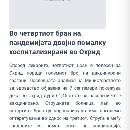
Во четвртиот бран на
пандемијата двојно помалку
хоспитализирани во Охрид
Според лекарите, четвртиот бран е полесен за
Охрид поради големиот број на вакцинирани
граѓани. Последната анализа на Министерството
за здравство објавена на 7 септември покажува
дека во Охрид дури 61,45 отсто од населението е
вакцинирано. Струшката болница, пак, во
четвртиот бран од коронавирусот има поголемо
оптеретување во однос на третиот. Струга е меѓу
градовите со помал опсег на вакцинација,