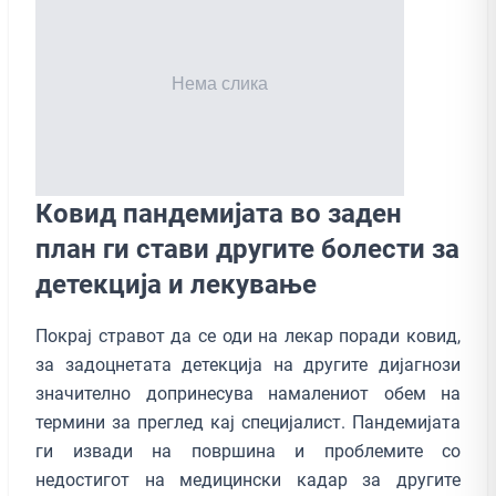
Ковид пандемијата во заден
план ги стави другите болести за
детекција и лекување
Покрај стравот да се оди на лекар поради ковид,
за задоцнетата детекција на другите дијагнози
значително допринесува намалениот обем на
термини за преглед кај специјалист. Пандемијата
ги извади на површина и проблемите со
недостигот на медицински кадар за другите