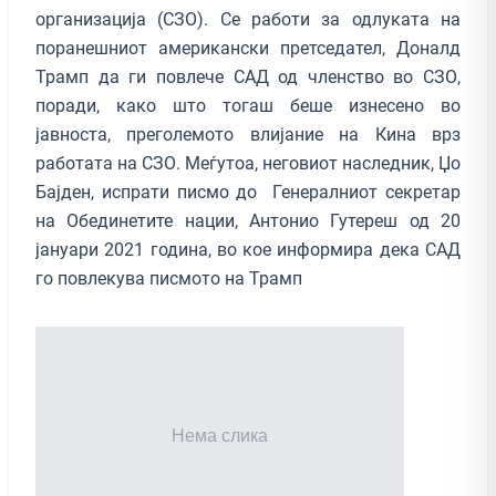
организација (СЗО). Се работи за одлуката на
поранешниот американски претседател, Доналд
Трамп да ги повлече САД од членство во СЗО,
поради, како што тогаш беше изнесено во
јавноста, преголемото влијание на Кина врз
работата на СЗО. Меѓутоа, неговиот наследник, Џо
Бајден, испрати писмо до Генералниот секретар
на Обединетите нации, Антонио Гутереш од 20
јануари 2021 година, во кое информира дека САД
го повлекува писмото на Трамп