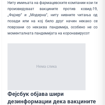
Ниту имињата на фармацевските компании кои ги
произведуваат вакцините против ковид-19,
„Фајзер“ и „Модерна“, ниту нивните читања од
позади или на кој било друг начин некако се
поврзани со некаква пандемија, особено не со
моменталната пандемијата на коронавирусот
Фејсбук објава шири
дезинформации дека вакцините