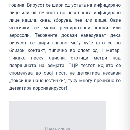
година. Вирусот се шири од устата на инфицирано
лице или од течноста во носот кога инфицирано
лице кашла, кива, зборува, пее или дише. Овие
честички се мали респираторни капки или
аеросоли. Тековните докази наведуваат дека
вирусот се шири главно меѓу луѓе што се во
близок контакт, типично во опсег од 1 метар.
Никако преку авиони, стотици метри над
површината на земјата. ПЦР тестот којшто се
споменува во овој пост, не детектира некакви
„токсични наночестички“, туку многу прецизно го
детектира коронавирусот!