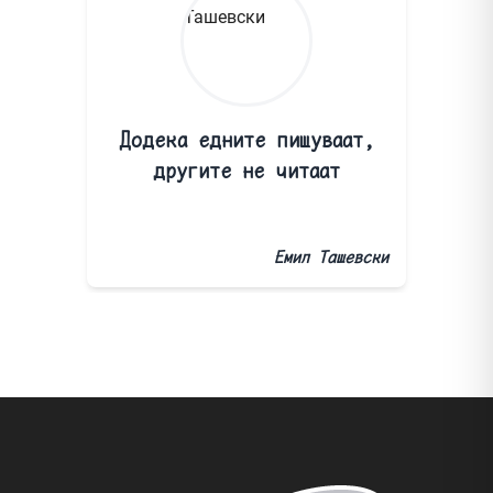
Додека едните пишуваат,
другите не читаат
Емил Ташевски