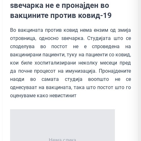
ѕвечарка не е пронајден во
вакцините против ковид-19
Во вакцината против ковид нема ензим од змија
отровница, односно ѕвечарка. Студијата што се
споделува во постот не е спроведена на
вакцинирани пациенти, туку на пациенти со ковид,
кои биле хоспитализирани неколку месеци пред
да почне процесот на имунизација. Пронајдените
наоди во самата студија воопшто не се
однесуваат на вакцината, така што постот што го
оценуваме како невистинит