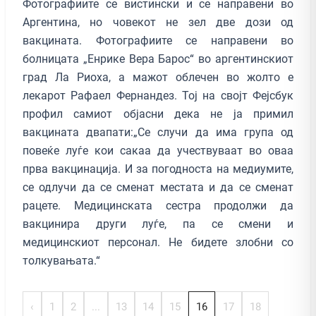
Фотографиите се вистински и се направени во
Аргентина, но човекот не зел две дози од
вакцината. Фотографиите се направени во
болницата „Енрике Вера Барос“ во аргентинскиот
град Ла Риоха, а мажот облечен во жолто е
лекарот Рафаел Фернандез. Тој на својт Фејсбук
профил самиот објасни дека не ја примил
вакцината двапати:„Се случи да има група од
повеќе луѓе кои сакаа да учествуваат во оваа
прва вакцинација. И за погодноста на медиумите,
се одлучи да се сменат местата и да се сменат
рацете. Медицинската сестра продолжи да
вакцинира други луѓе, па се смени и
медицинскиот персонал. Не бидете злобни со
толкувањата.“
‹
1
2
...
13
14
15
16
17
18