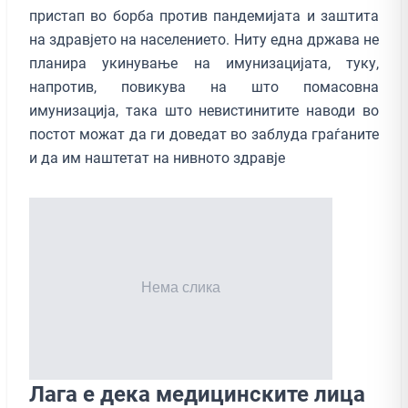
пристап во борба против пандемијата и заштита
на здравјето на населението. Ниту една држава не
планира укинување на имунизацијата, туку,
напротив, повикува на што помасовна
имунизација, така што невистинитите наводи во
постот можат да ги доведат во заблуда граѓаните
и да им наштетат на нивното здравје
Лага е дека медицинските лица