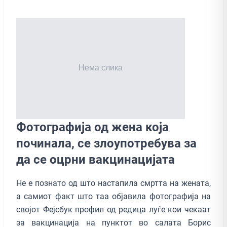
Фотографија од жена која
починала, се злоупотребува за
да се оцрни вакцинацијата
Не е познато од што настапила смртта на жената,
а самиот факт што таа објавила фотографија на
својот Фејсбук профил од редица луѓе кои чекаат
за вакцинација на пунктот во салата Борис