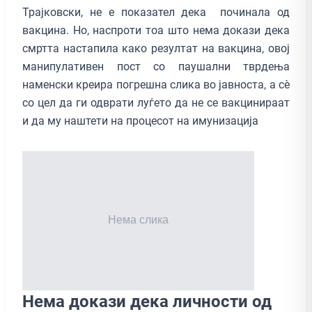
Трајковски, не е показател дека починала од
вакцина. Но, наспроти тоа што нема докази дека
смртта настапила како резултат на вакцина, овој
манипулативен пост со паушални тврдења
наменски креира погрешна слика во јавноста, а сè
со цел да ги одврати луѓето да не се вакцинираат
и да му наштети на процесот на имунизација
Нема докази дека личности од