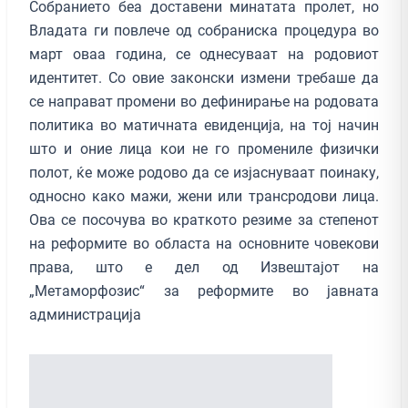
Собранието беа доставени минатата пролет, но
Владата ги повлече од собраниска процедура во
март оваа година, се однесуваат на родовиот
идентитет. Со овие законски измени требаше да
се направат промени во дефинирање на родовата
политика во матичната евиденција, на тој начин
што и оние лица кои не го промениле физички
полот, ќе може родово да се изјаснуваат поинаку,
односно како мажи, жени или трансродови лица.
Ова се посочува во краткото резиме за степенот
на реформите во областа на основните човекови
права, што е дел од Извештајот на
„Метаморфозис“ за реформите во јавната
администрација