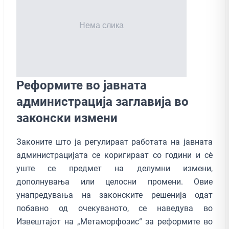
Реформите во јавната
администрација заглавија во
законски измени
Законите што ја регулираат работата на јавната
администрацијата се коригираат со години и сè
уште се предмет на делумни измени,
дополнувања или целосни промени. Овие
унапредувања на законските решенија одат
побавно од очекуваното, се наведува во
Извештајот на „Метаморфозис“ за реформите во