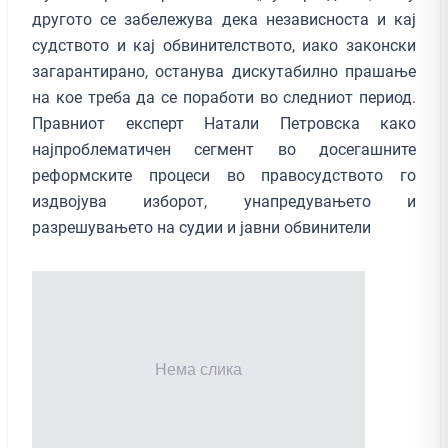
другото се забележува дека независноста и кај
судството и кај обвинителството, иако законски
загарантирано, останува дискутабилно прашање
на кое треба да се поработи во следниот период.
Правниот експерт Натали Петровска како
најпроблематичен сегмент во досегашните
реформските процеси во правосудството го
издвојува изборот, унапредувањето и
разрешувањето на судии и јавни обвинители