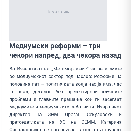
Медиумски реформи – три
чекори напред, два чекора назад
Во Извештајот на „Метаморфозис“ за реформите
во медиумскиот сектор под наслов: Реформи на
половина пат – политичката волја час ја има, час
ја нема, детално беа презентирани клучните
проблеми и главните прашања кои ги засегаат
медиумите и медиумските работници. Извршниот
директор на ЗНМ Драган Секуловски и
претседетлката на УО на СЕММ, Катерина
Синадиновска, се согласуваат дека отсуствуваат