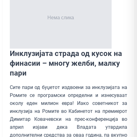
Инклузијата страда од кусок на
финасии – многу желби, малку
пари
Сите пари од буџетот издвоени за инклузијата на
Ромите се програмски определни и изнесуваат
околу еден милион евра! Иако советникот за
инклузија на Ромите во Кабинетот на премиерот
Димитар Ковачевски на прес-конференција во
април изјави дека Владата утврдила
дополнителни средства за оваа година, па вкупно