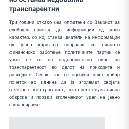
транспарентни
Три години откако беа опфатени со Законот за
слободен пристап до информации од јавен
карактер, со кој станаа иматели на информации
од јавен карактер поврзани со нивното
финансиско работење, политичките партии сé
уште не се на задоволително ниво на
транспарентност во делот на приходите и
расходите. Сепак, тоа се оценува како добар
почеток во иднина да ја зголемат својата
отчетност кон граѓаните, што претставува нивна
обврска и поради зголемениот удел на јавно
финансирање