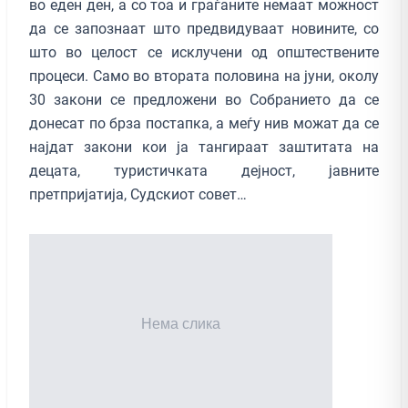
во еден ден, а со тоа и граѓаните немаат можност
да се запознаат што предвидуваат новините, со
што во целост се исклучени од општествените
процеси. Само во втората половина на јуни, околу
30 закони се предложени во Собранието да се
донесат по брза постапка, а меѓу нив можат да се
најдат закони кои ја тангираат заштитата на
децата, туристичката дејност, јавните
претпријатија, Судскиот совет…