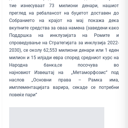
тие изнесуваат 73 милиони денари, нашиот
преглед на ребалансот на буџетот доставен до
Собранието на крајот на мај покажа дека
вкупните средства за оваа намена (заведени како
Поддршка на инклузијата на Ромите и
спроведување на Стратегијата за инклузија 2022-
2030), се околу 62,553 милиони денари или 1 еден
милион и 15 илјади евра според средниот курс на
Народна банка,се посочува во
најновиот Извештај на „Метаморфозис“ под
наслов „Основни права – Рамка има,
имплементацијата варира, секаде се потребни
повеќе пари“