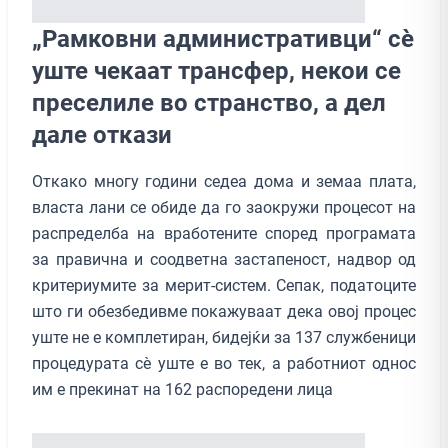
„Рамковни административци“ сè
уште чекаат трансфер, некои се
преселиле во странство, а дел
дале откази
Откако многу години седеа дома и земаа плата,
власта лани се обиде да го заокружи процесот на
распределба на вработените според програмата
за правична и соодветна застапеност, надвор од
критериумите за мерит-систем. Сепак, податоците
што ги обезбедивме покажуваат дека овој процес
уште не е комплетиран, бидејќи за 137 службеници
процедурата сè уште е во тек, а работниот однос
им е прекинат на 162 распоредени лица