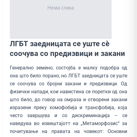
ЛГБТ заедницата се уште сѐ
соочува со предизвици и закани
Генерално земено, состојба е малку подобра од
она што било порано, но ЛГБТ заедницата се уште
се соочува со бројни закани и предизвици. Од
физички напади, кои навистина се поретки од она
што било, до говор на омраза и отворени закани
изразени преку хомофобија и трансфобија, која
често завршува и со дискриминација – се
наведува во извештајотт на „Метаморфозис“ за
почитување на правата на човекот: Основни