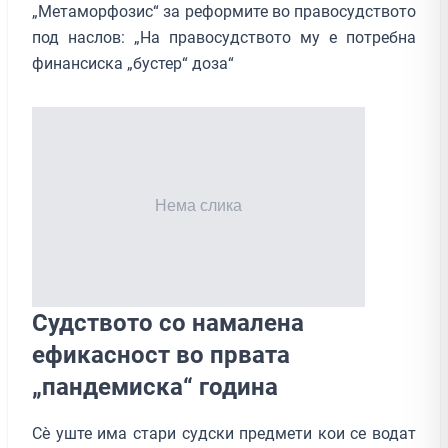
„Метаморфозис“ за реформите во правосудството
под наслов: „На правосудството му е потребна
финансиска „бустер“ доза“
Судството со намалена
ефикасност во првата
„пандемиска“ година
Сѐ уште има стари судски предмети кои се водат