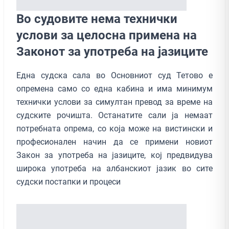
Во судовите нема технички
услови за целосна примена на
Законот за употреба на јазиците
Една судска сала во Основниот суд Тетово е
опремена само со една кабина и има минимум
технички услови за симултан превод за време на
судските рочишта. Останатите сали ја немаат
потребната опрема, со која може на вистински и
професионален начин да се примени новиот
Закон за употреба на јазиците, кој предвидува
широка употреба на албанскиот јазик во сите
судски постапки и процеси