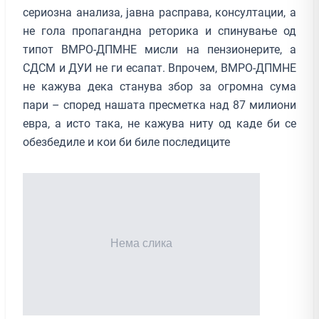
сериозна анализа, јавна расправа, консултации, а
не гола пропагандна реторика и спинување од
типот ВМРО-ДПМНЕ мисли на пензионерите, а
СДСМ и ДУИ не ги есапат. Впрочем, ВМРО-ДПМНЕ
не кажува дека станува збор за огромна сума
пари – според нашата пресметка над 87 милиони
евра, а исто така, не кажува ниту од каде би се
обезбедиле и кои би биле последиците