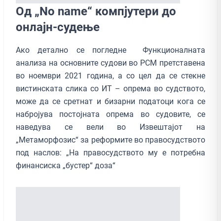
Од „No name“ компјутери до
онлајн-судење
Ако детално се погледне Функционалната
анализа на основните судови во РСМ претставена
во ноември 2021 година, а со цел да се стекне
вистинската слика со ИТ – опрема во судството,
може да се сретнат и бизарни податоци кога се
набројува постојната опрема во судовите, се
наведува се вели во Извештајот на
„Метаморфозис“ за реформите во правосудството
под наслов: „На правосудството му е потребна
финансиска „бустер“ доза“