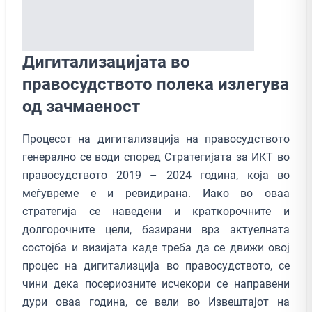
Дигитализацијата во
правосудството полека излегува
од зачмаеност
Процесот на дигитализација на правосудството
генерално се води според Стратегијата за ИКТ во
правосудството 2019 – 2024 година, која во
меѓувреме е и ревидирана. Иако во оваа
стратегија се наведени и краткорочните и
долгорочните цели, базирани врз актуелната
состојба и визијата каде треба да се движи овој
процес на дигитализција во правосудството, се
чини дека посериозните исчекори се направени
дури оваа година, се вели во Извештајот на