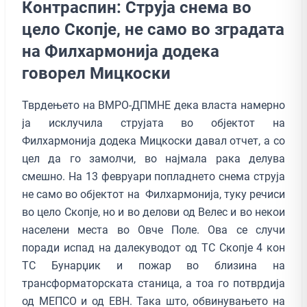
Контраспин: Струја снема во
цело Скопје, не само во зградата
на Филхармонија додека
говорел Мицкоски
Тврдењето на ВМРО-ДПМНЕ дека власта намерно
ја исклучила струјата во објектот на
Филхармонија додека Мицкоски давал отчет, а со
цел да го замолчи, во најмала рака делува
смешно. На 13 февруари попладнето снема струја
не само во објектот на Филхармонија, туку речиси
во цело Скопје, но и во делови од Велес и во некои
населени места во Овче Поле. Ова се случи
поради испад на далекуводот од ТС Скопје 4 кон
ТС Бунарџик и пожар во близина на
трансформаторската станица, а тоа го потврдија
од МЕПСО и од ЕВН. Така што, обвинувањето на