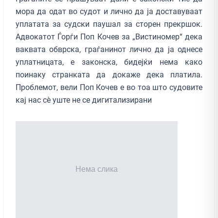
мора да одат во судот и лично да ја доставуваат
уплатата за судски паушал за сторен прекршок.
Адвокатот Ѓорѓи Поп Кочев за „Вистиномер“ дека
ваквата обврска, граѓанинот лично да ја однесе
уплатницата, е законска, бидејќи нема како
поинаку странката да докаже дека платила.
Проблемот, вели Поп Кочев е во тоа што судовите
кај нас сè уште не се дигитализирани