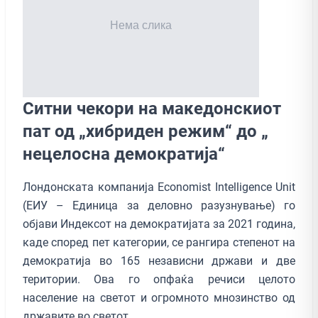
Ситни чекори на македонскиот
пат од „хибриден режим“ до „
нецелосна демократија“
Лондонската компанија Economist Intelligence Unit
(ЕИУ – Единица за деловно разузнување) го
објави Индексот на демократијата за 2021 година,
каде според пет категории, се рангира степенот на
демократија во 165 независни држави и две
територии. Ова го опфаќа речиси целото
население на светот и огромното мнозинство од
државите во светот