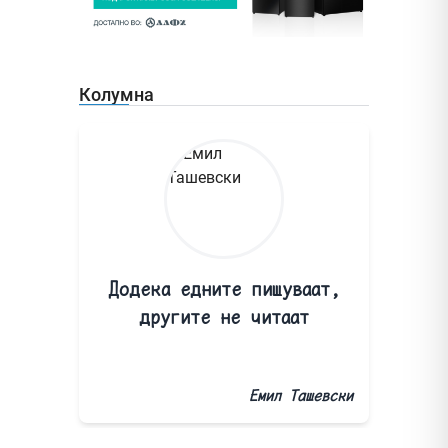
Колумна
Додека едните пишуваат,
другите не читаат
Емил Ташевски