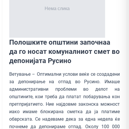
Полошките општини започнаа
да го носат комуналниот смет во
депонијата Русино
Ветување – Оптимални услови веќе се создадени
за депонирање на отпад во Русино. Имаше
административни проблеми во делот на
општините, кои треба да платат побарувања кон
претпријатието. Ние најдовме законска можност
иако имаме блокирана сметка да ја платиме
обврската. Се надеваме дека за една недела ќе
почнеме да депонираме отпад. Околу 100 000