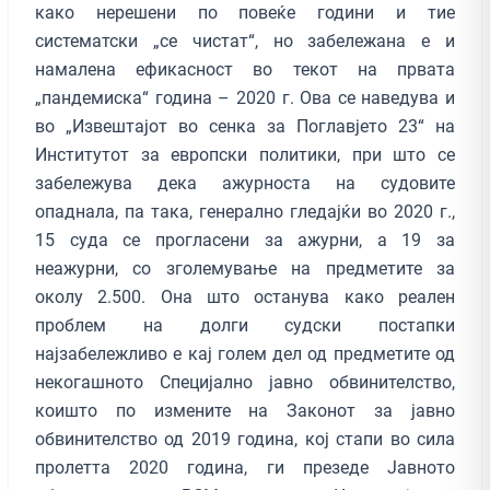
како нерешени по повеќе години и тие
систематски „се чистат“, но забележана е и
намалена ефикасност во текот на првата
„пандемиска“ година – 2020 г. Ова се наведува и
во „Извештајот во сенка за Поглавјето 23“ на
Институтот за европски политики, при што се
забележува дека ажурноста на судовите
опаднала, па така, генерално гледајќи вo 2020 г.,
15 суда се прогласени за ажурни, а 19 за
неажурни, со зголемување на предметите за
околу 2.500. Она што останува како реален
проблем на долги судски постапки
најзабележливо е кај голем дел од предметите од
некогашното Специјално јавно обвинителство,
коишто по измените на Законот за јавно
обвинителство од 2019 година, кој стапи во сила
пролетта 2020 година, ги презеде Јавното