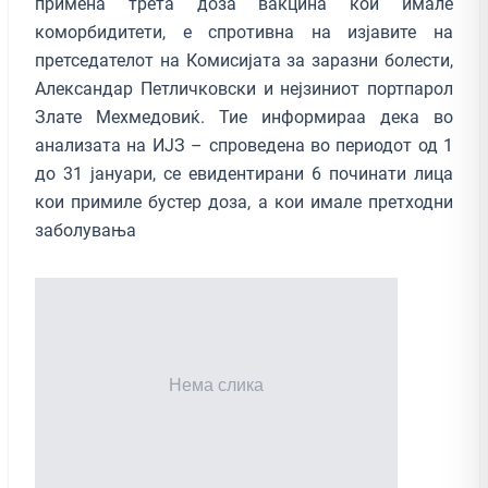
примена трета доза вакцина кои имале
коморбидитети, е спротивна на изјавите на
претседателот на Комисијата за заразни болести,
Александар Петличковски и нејзиниот портпарол
Злате Мехмедовиќ. Тие информираа дека во
анализата на ИЈЗ – спроведена во периодот од 1
до 31 јануари, се евидентирани 6 починати лица
кои примиле бустер доза, а кои имале претходни
заболувања