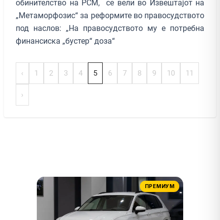
обинителство на РСМ, се вели во Извештајот на
„Метаморфозис“ за реформите во правосудството
под наслов: „На правосудството му е потребна
финансиска „бустер“ доза“
‹
1
2
3
4
5
6
7
8
9
10
11
›
ПРЕМИУМ