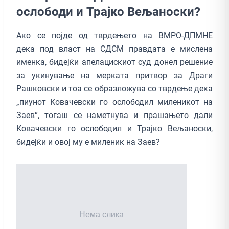
ослободи и Трајко Вељаноски?
Aко се појде од тврдењето на ВМРО-ДПМНЕ
дека под власт на СДСМ правдата е мислена
именка, бидејќи апелацискиот суд донел решение
за укинување на мерката притвор за Драги
Рашковски и тоа се образложува со тврдење дека
„пиунот Ковачевски го ослободил миленикот на
Заев“, тогаш се наметнува и прашањето дали
Ковачевски го ослободил и Трајко Вељаноски,
бидејќи и овој му е миленик на Заев?