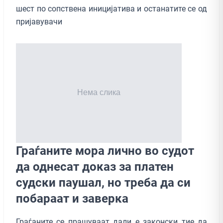
шест по сопствена иницијатива и останатите се од
пријавувачи
Граѓаните мора лично во судот
да однесат доказ за платен
судски паушал, но треба да си
побараат и заверка
Граѓаните се прашуваат дали е законски тие да