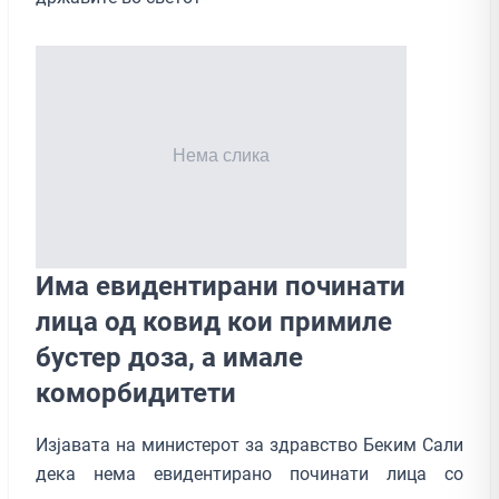
Има евидентирани починати
лица од ковид кои примиле
бустер доза, а имале
коморбидитети
Изјавата на министерот за здравство Беким Сали
дека нема евидентирано починати лица со