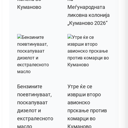
Куманово
Меѓународната
ликовна колонија
„Куманово 2026“
Бензините
Утре ќе се
поевтинуваат,
изврши второ
поскапуваат
авионско
дизелот и
прскање против
екстралесното
комарци во
масло
Куманово