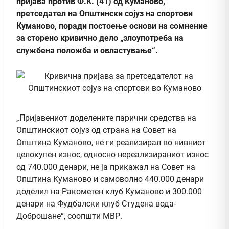
пријава против Ф.К. (41) од Куманово,
претседател на Општински сојуз на спортови
Куманово, поради постоење основи на сомнение
за сторено кривично дело „злоупотреба на
службена положба и овластување“.
„Пријавениот доделените парични средства на
Општинскиот сојуз од страна на Совет на
Општина Куманово, не ги реализирал во нивниот
целокупен износ, односно нереализираниот износ
од 740.000 денари, не ја прикажал на Совет на
Општина Куманово и самоволно 440.000 денари
доделил на Ракометен клуб Куманово и 300.000
денари на Фудбалски клуб Студена вода-
Доброшане“, соопшти МВР.