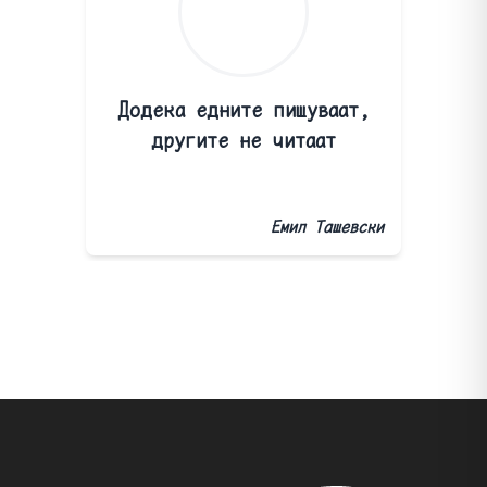
Додека едните пишуваат,
другите не читаат
Емил Ташевски