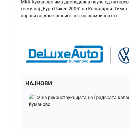
МКК Куманово има двонеделна пауза од натпревар
гости кај „Еуро Никел 2005“ во Кавадарци. Тимот 
порази во досегашниот тек на шампионатот.
НАЈНОВИ