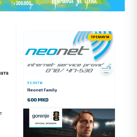
ПРЕМИУМ
лата
УСЛУГИ
Neonet Family
600 MKD
т