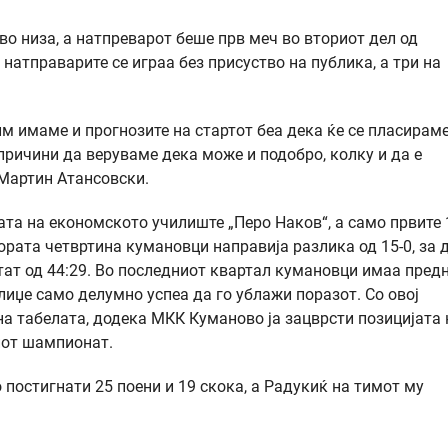
о низа, а натпреварот беше прв меч во вториот дел од
 натправарите се играа без присуство на публика, а три на
м имаме и прогнозите на стартот беа дека ќе се пласираме
причини да веруваме дека може и подобро, колку и да е
 Мартин Атансовски.
ата на економското училиште „Перо Наков“, а само првите 
ората четвртина кумановци направија разлика од 15-0, за 
тат од 44:29. Во последниот квартал кумановци имаа пред
алиџе само делумно успеа да го ублажи поразот. Со овој
на табелата, додека МКК Куманово ја зацврсти позицијата 
иот шампионат.
 постигнати 25 поени и 19 скока, а Радукиќ на тимот му