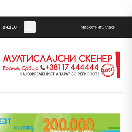
☰
ВИДЕО
Маркетинг
Огласи