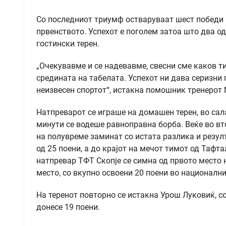
Со последниот триумф остваруваат шест победи в
првенството. Успехот е поголем затоа што два од
гостински терен.
„Очекувавме и се надевавме, свесни сме каков ти
средината на табелата. Успехот ни дава серизни 
неизвесен спортот“, истакна помошник тренерот
Натпреварот се играше на домашен терен, во сал
минути се водеше равноправна борба. Веќе во вт
на полувреме заминат со истата разлика и резул
од 25 поени, а до крајот на мечот тимот од Тафт
натпревар ТФТ Скопје се симна од првото место 
место, со вкупно освоени 20 поени во националн
На теренот повторно се истакна Урош Луковиќ, со
донесе 19 поени.