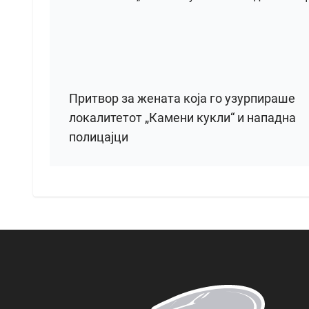
Притвор за жената која го узурпираше
локалитетот „Камени кукли“ и нападна
полицајци