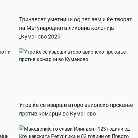
Тринаесет уметници од пет земји ќе творат
на Меѓународната ликовна колонија
„Куманово 2026“
Утре ќе се изврши второ авионско прскање
против комарци во Куманово