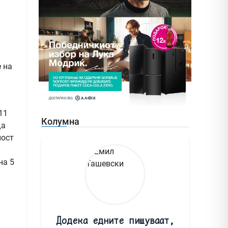
 на
11
Колумна
да
ност
на 5
Додека едните пишуваат,