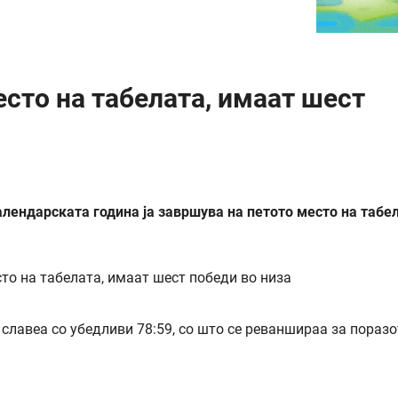
сто на табелата, имаат шест
алендарската година ја завршува на петото место на табе
славеа со убедливи 78:59, со што се реваншираа за поразо