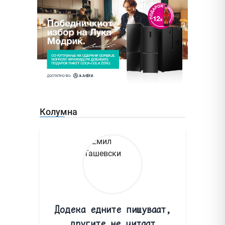
Колумна
Додека едните пишуваат,
другите не читаат