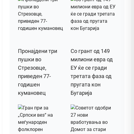
Пронајдени три
Со грант од 149
пушки во
милиони евра од
Стрезовце,
ЕУ ќе се гради
приведен 77-
третата фаза од
годишен
пругата кон
кумановец
Бугарија