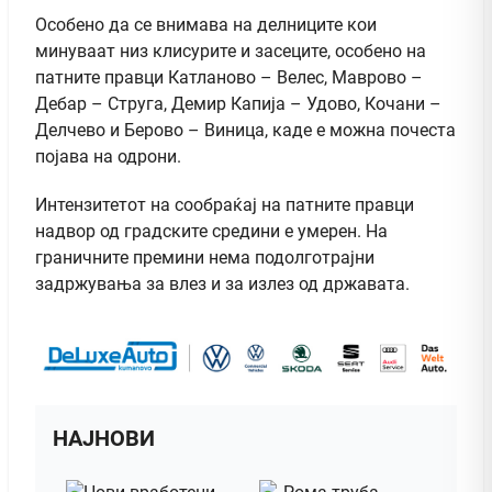
Особено да се внимава на делниците кои
минуваат низ клисурите и засеците, особено на
патните правци Катланово – Велес, Маврово –
Дебар – Струга, Демир Капија – Удово, Кочани –
Делчево и Берово – Виница, каде е можна почеста
појава на одрони.
Интензитетот на сообраќај на патните правци
надвор од градските средини е умерен. На
граничните премини нема подолготрајни
задржувања за влез и за излез од државата.
НАЈНОВИ