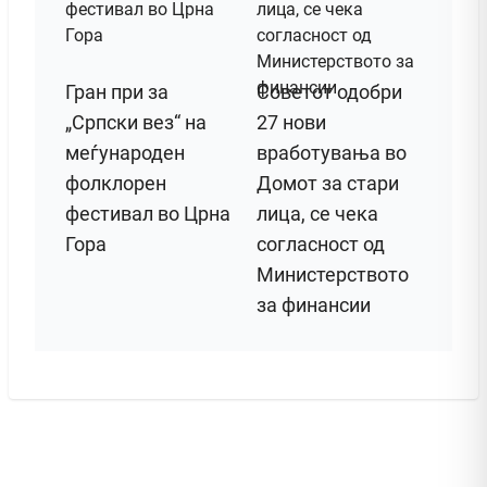
Гран при за
Советот одобри
„Српски вез“ на
27 нови
меѓународен
вработувања во
фолклорен
Домот за стари
фестивал во Црна
лица, се чека
Гора
согласност од
Министерството
за финансии