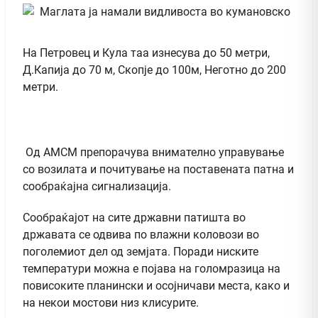
На Петровец и Кула таа изнесува до 50 метри,
Д.Капија до 70 м, Скопје до 100м, Неготно до 200
метри.
Од АМСМ препорачува внимателно управување
со возилата и почитување на поставената патна и
сообраќајна сигнализација.
Сообраќајот на сите државни патишта во
државата се одвива по влажни коловози во
поголемиот дел од земјата. Поради ниските
температури можна е појава на голомразица на
повисоките планински и осојничави места, како и
на некои мостови низ клисурите.