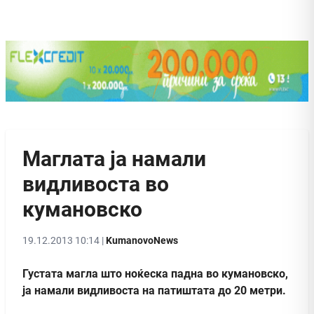
Маглата ја намали
видливоста во
кумановско
19.12.2013 10:14 |
KumanovoNews
Густата магла што ноќеска падна во кумановско,
ја намали видливоста на патиштата до 20 метри.