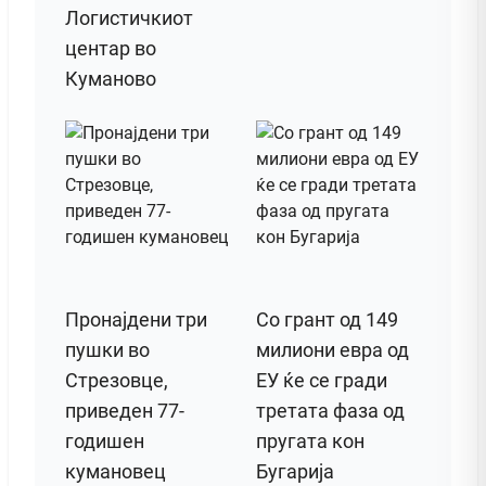
Логистичкиот
центар во
Куманово
Пронајдени три
Со грант од 149
пушки во
милиони евра од
Стрезовце,
ЕУ ќе се гради
приведен 77-
третата фаза од
годишен
пругата кон
кумановец
Бугарија