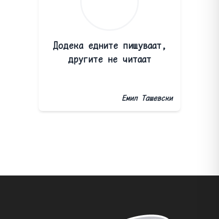
Додека едните пишуваат,
другите не читаат
Емил Ташевски