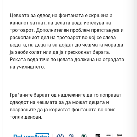
Цевката за одвод на фонтаната е скршена а
каналот затнат, па целата вода истекува на
тротоарот. Дополнителен проблем претставува и
раскопаниот дел на тротоарот во кој се слева
водата, па децата за дојдат до чешмата мора да
ја заобиколат или да ја прескокнат барата.
Реката вода тече по целата должина на оградата
на училиштето.
Граѓаните бараат од надлежните да го поправат
одводот на чешмата за да можат децата и
возрасните да ја користат фонтаната во овие
топли денови.