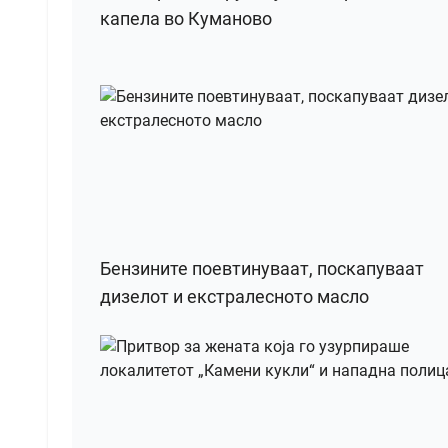
капела во Куманово
Бензините поевтинуваат, поскапуваат
дизелот и екстралесното масло