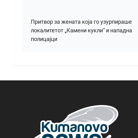
Притвор за жената која го узурпираше
локалитетот „Камени кукли“ и нападна
полицајци