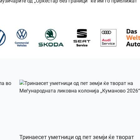
узичарите од „Оркестар без граници“ ќе им го приближат
Тринаесет уметници од пет земји ќе творат