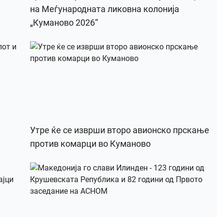
на Меѓународната ликовна колонија
„Куманово 2026“
Утре ќе се изврши второ авионско прскање
против комарци во Куманово