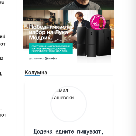
на
виќ
тот
на
Колумна
,
,
лот
Додека едните пишуваат,