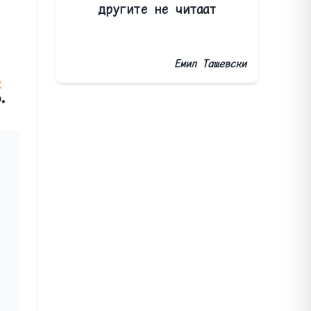
другите не читаат
Емил Ташевски