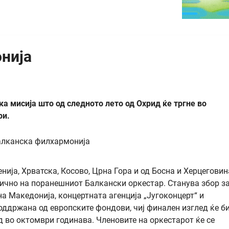
нија
ка мисија што од следното лето од Охрид ќе тргне во
ри.
нија, Хрватска, Косово, Црна Гора и од Босна и Херцеговин
лично на поранешниот Балкански оркестар. Станува збор з
 Македонија, концертната агенција „Југоконцерт“ и
поддржана од европските фондови, чиј финален изглед ќе б
 во октомври годинава. Членовите на оркестарот ќе се