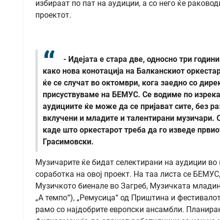
избираат по пат на аудиции, а со него ќе раковод
проектот.
- Идејата е стара две, односно три годин
како нова конотација на Балканскиот оркестар
ќе се случат во октомври, кога заедно со дир
присуствуваме на БЕМУС. Се водиме по изрекат
аудициите ќе може да се пријават сите, без р
вклучени и младите и талентирани музичари. С
каде што оркестарот треба да го изведе први
Грасимовски.
Музичарите ќе бидат селектирани на аудиции во 
соработка на овој проект. На таа листа се БЕМ
Музичкото биенале во Загреб, Музичката младин
„А темпо“), „Ремусица“ од Приштина и фестивалот
рамо со најдобрите европски ансамбли. Планиран