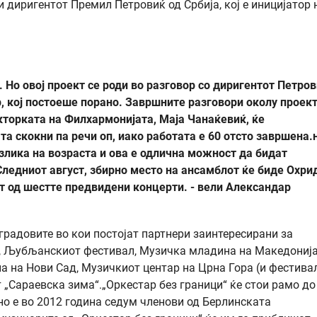
и диригентот Премил Петровиќ од Србија, кој е иницијатор 
и. Но овој проект се роди во разговор со диригентот Петро
, кој постоеше порано. Завршните разговори околу проек
екторката на Филхармонијата, Маја Чанаќевиќ, ќе
а скокни па речи оп, иако работата е 60 отсто завршена.
азлика на возраста и ова е одлична можност да бидат
ледниот август, збирно место на ансамблот ќе биде Охрид
от од шестте предвидени концерти. - вели Александар
градовите во кои постојат партнери заинтересирани за
УС, Љубљанскиот фестивал, Музичка младина на Македонија
а на Нови Сад, Музичкиот центар на Црна Гора (и фестива
 „Сараевска зима“.„Оркестар без граници“ ќе стои рамо до
о е во 2012 година седум членови од Берлинската