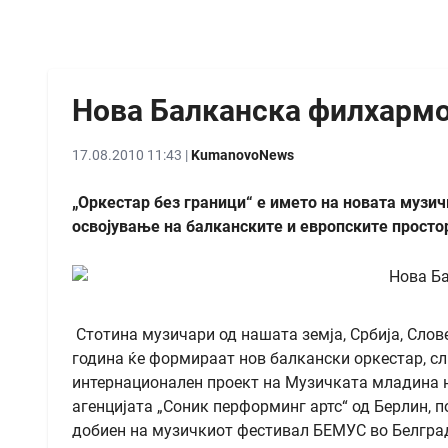
Нова Балканска филхармо
17.08.2010 11:43 |
KumanovoNews
„Оркестар без граници“ е името на новата музич
освојување на балканските и европските просто
Стотина музичари од нашата земја, Србија, Слове
година ќе формираат нов балкански оркестар, с
интернационален проект на Музичката младина на
агенцијата „Соник перформинг артс“ од Берлин, 
добиен на музичкиот фестивал БЕМУС во Белград