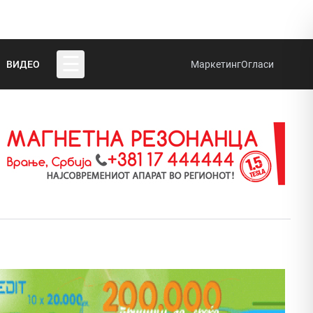
☰
ВИДЕО
Маркетинг
Огласи