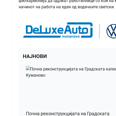
филхармонија да одржат работилници со кои на м
начинот на работа на еден од водечките светски.
НАЈНОВИ
Почна реконструкцијата на Градската