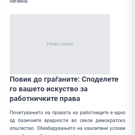
хигиена.
Повик до граѓаните: Споделете
го вашето искуство за
работничките права
Почитувањето на правата на работниците е еднo
од базичните вредности во секое демократско
општество. Обезбедувањето на квалитени услови