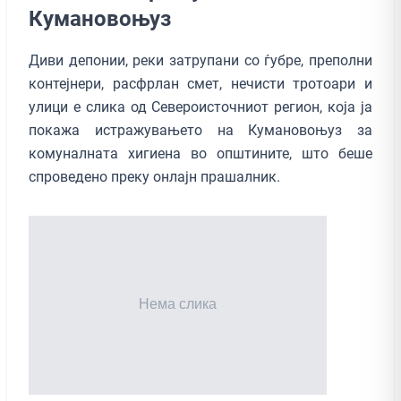
Кумановоњуз
Диви депонии, реки затрупани со ѓубре, преполни
контејнери, расфрлан смет, нечисти тротоари и
улици е слика од Североисточниот регион, која ја
покажа истражувањето на Кумановоњуз за
комуналната хигиена во општините, што беше
спроведено преку онлајн прашалник.