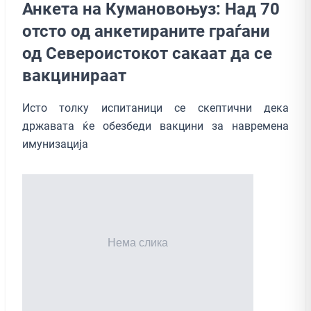
Анкета на Кумановоњуз: Над 70
отсто од анкетираните граѓани
од Североистокот сакаат да се
вакцинираат
Исто толку испитаници се скептични дека
државата ќе обезбеди вакцини за навремена
имунизација