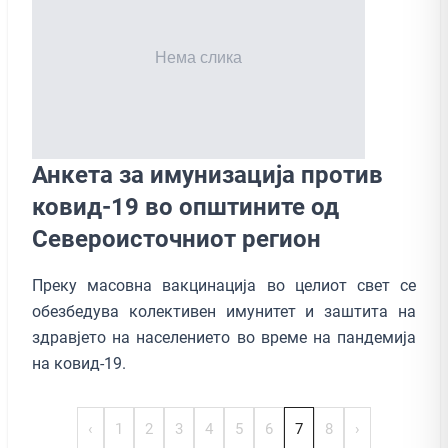
Анкета за имунизација против
ковид-19 во општините од
Североисточниот регион
Преку масовна вакцинација во целиот свет се
обезбедува колективен имунитет и заштита на
здравјето на населението во време на пандемија
на ковид-19.
‹
1
2
3
4
5
6
7
8
›