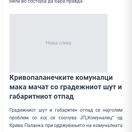
била во состојба да бара правда.
Кривопаланечките комуналци
мака мачат со градежниот шут и
габаритниот отпад
Градежниот шут и габаритен отпад се најголем
проблем со кој се соочува ЈП„Комуналец“ од
Крива Паланка при одржувањето на комуналната