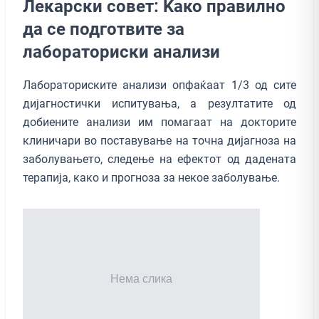
Лeкарски совет: Kако правилно
да се подготвите за
лабораториски анализи
Лабораториските анализи опфаќаат 1/3 од сите
дијагностички испитувања, а резултатите од
добиените анализи им помагаат на докторите
клиничари во поставување на точна дијагноза на
заболувањето, следење на ефектот од дадената
терапија, како и прогноза за некое заболување.