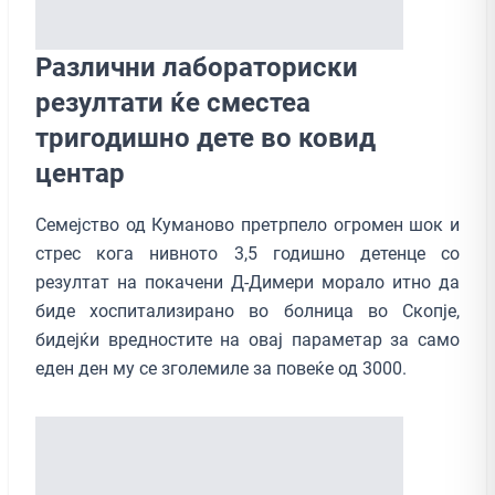
Различни лабораториски
резултати ќе сместеа
тригодишно дете во ковид
центар
Семејство од Куманово претрпело огромен шок и
стрес кога нивното 3,5 годишно детенце со
резултат на покачени Д-Димери морало итно да
биде хоспитализирано во болница во Скопје,
бидејќи вредностите на овај параметар за само
еден ден му се зголемиле за повеќе од 3000.