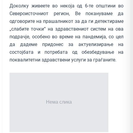
Доколку живеете во некоја од 6-те општини во
Североисточниот регион, Ве покануваме да
одговорите на прашалникот за да ги детектираме
„слабите точки“ на здравствениот систем на ова
подрачје, особено во време на пандемија, со цел
да дадеме придонес за актуелизирање на
состојбата и потребата од обезбедување на
поквалитетни здравствени услуги за граѓаните.