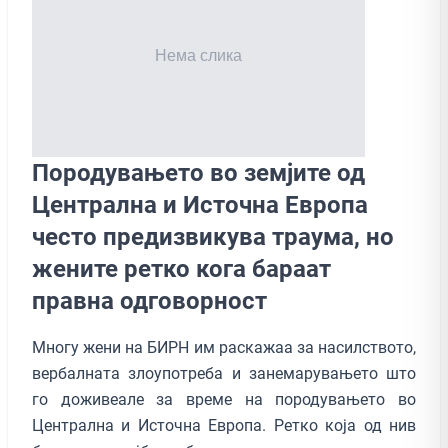
Породувањето во земјите од
Централна и Источна Европа
често предизвикува траума, но
жените ретко кога бараат
правна одговорност
Многу жени на БИРН им раскажаа за насилството,
вербалната злоупотреба и занемарувањето што
го доживеале за време на породувањето во
Централна и Источна Европа. Ретко која од нив