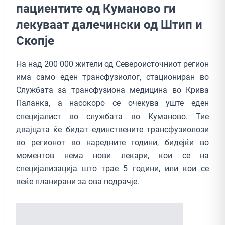
пациентите од Куманово ги
лекуваат далечински од Штип и
Скопје
На над 200 000 жители од Североисточниот регион
има само еден трансфузиолог, стациониран во
Службата за трансфузиона медицина во Крива
Паланка, а насокоро се очекува уште еден
специјалист во службата во Куманово. Тие
двајцата ќе бидат единствените трансфузиолози
во регионот во наредните години, бидејќи во
моментов нема нови лекари, кои се на
специјализација што трае 5 години, или кои се
веќе планирани за ова подрачје.