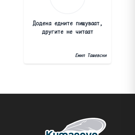
Додека едните пишуваат,
другите не читаат
Емил Ташевски