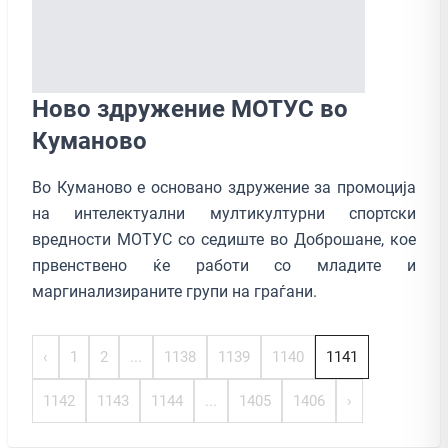
Ново здружение МОТУС во
Куманово
Во Куманово е основано здружение за промоција
на интелектуални мултикултурни спортски
вредности МОТУС со седиште во Доброшане, кое
првенствено ќе работи со младите и
маргинализираните групи на граѓани.
‹
1
2
...
1138
1139
1140
1141
1142
1143
1144
...
1405
1406
›