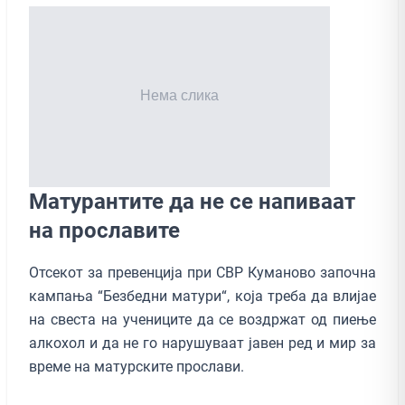
Матурантите да не се напиваат
на прославите
Oтсекот за превенција при СВР Куманово започна
кампања “Безбедни матури“, која треба да влијае
на свеста на учениците да се воздржат од пиење
алкохол и да не го нарушуваат јавен ред и мир за
време на матурските прослави.