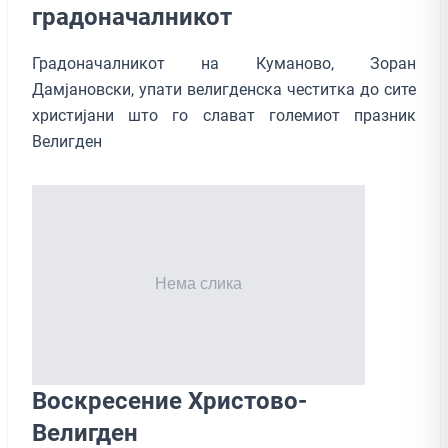
градоначалникот
Градоначалникот на Куманово, Зоран
Дамјановски, упати велигденска честитка до сите
христијани што го слават големиот празник
Велигден
Воскресение Христово-
Велигден