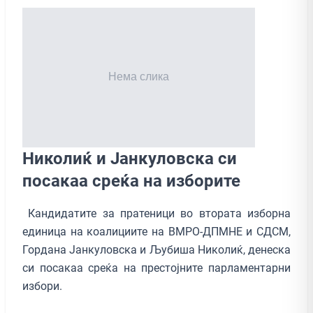
Николиќ и Јанкуловска си
посакаа среќа на изборите
Кандидатите за пратеници во втората изборна
единица на коалициите на ВМРО-ДПМНЕ и СДСМ,
Гордана Јанкуловска и Љубиша Николиќ, денеска
си посакаа среќа на престојните парламентарни
избори.