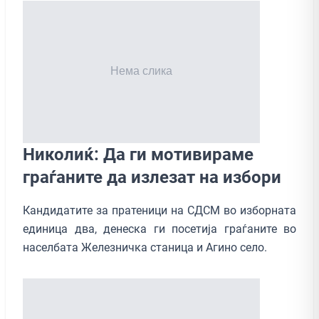
Николиќ: Да ги мотивираме
граѓаните да излезат на избори
Кандидатите за пратеници на СДСМ во изборната
единица два, денеска ги посетија граѓаните во
населбата Железничка станица и Агино село.