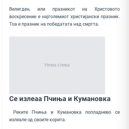
Велигден, или празникот на Христовото
воскресение е најголемиот христијански празник.
Тоа е празник на победатата над смртта.
Се излеаа Пчиња и Кумановка
Реките Пчиња и Кумановка попладнево се
излеале од своите корита.