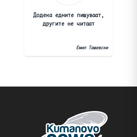
Додека едните пишуваат,
другите не читаат
Емил Ташевски