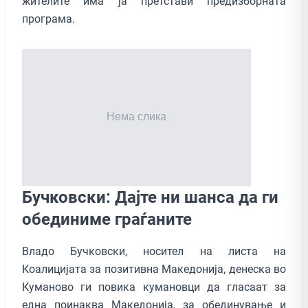
жителите има ја претстави предизборната
програма.
Бучковски: Дајте ни шанса да ги
обединиме граѓаните
Владо Бучковски, носител на листа на
Коалицијата за позитивна Македонија, денеска во
Куманово ги повика кумановци да гласаат за
една поинаква Македонија, за обединување и