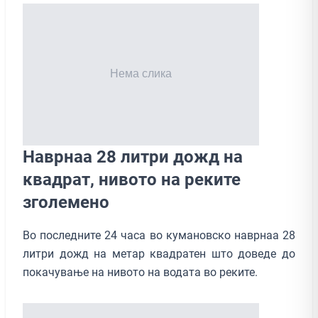
Наврнаа 28 литри дожд на
квадрат, нивото на реките
зголемено
Во последните 24 часа во кумановско наврнаа 28
литри дожд на метар квадратен што доведе до
покачување на нивото на водата во реките.