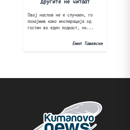
другите не читаат
Овој наслов не е случаен, го
позајмив како инспирација од
гостин во еден подкаст, но...
Емил Ташевски