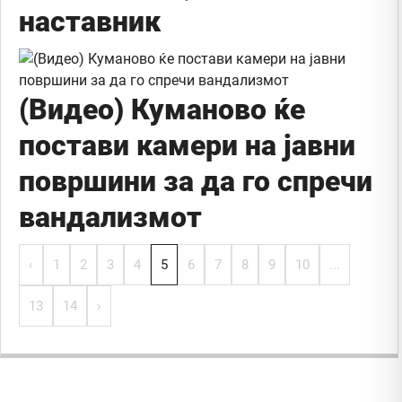
наставник
(Видео) Куманово ќе
постави камери на јавни
површини за да го спречи
вандализмот
‹
1
2
3
4
5
6
7
8
9
10
...
13
14
›