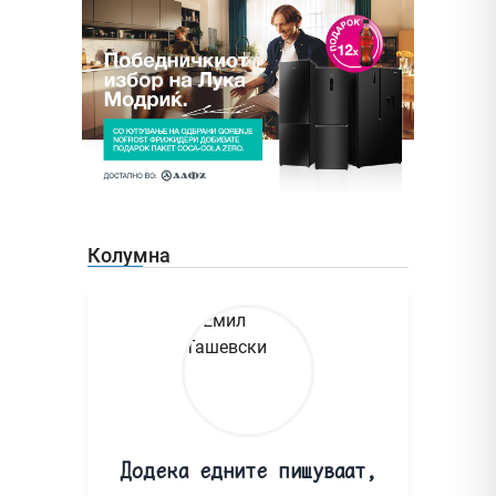
Колумна
Додека едните пишуваат,