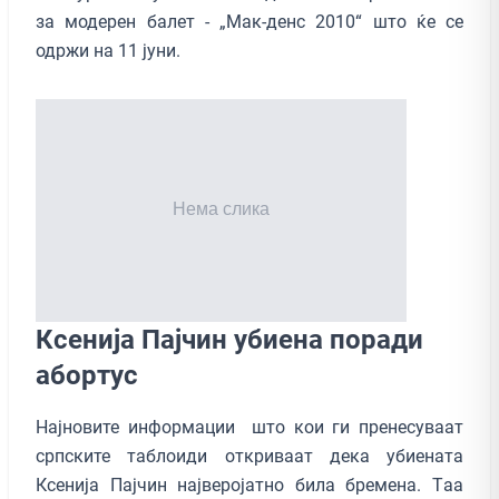
за модерен балет - „Мак-денс 2010“ што ќе се
одржи на 11 јуни.
Ксенија Пајчин убиена поради
абортус
Најновите информации што кои ги пренесуваат
српските таблоиди откриваат дека убиената
Ксенија Пајчин најверојатно била бремена. Tаа