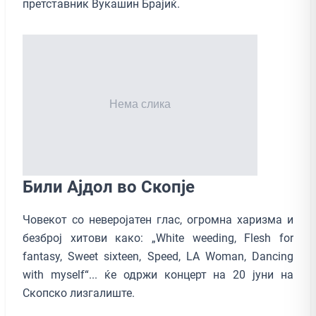
претставник Вукашин Брајиќ.
Били Ајдол во Скопје
Човекот со неверојатен глас, огромна харизма и
безброј хитови како: „White weeding, Flesh for
fantasy, Sweet sixteen, Speed, LA Woman, Dancing
with myself“... ќе одржи концерт на 20 јуни на
Скопско лизгалиште.