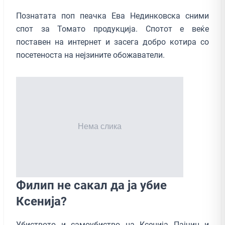
Познатата поп пеачка Ева Нединковска сними
спот за Томато продукција. Спотот е веќе
поставен на интернет и засега добро котира со
посетеноста на нејзините обожаватели.
Филип не сакал да ја убие
Ксенија?
Убиството и самоубиство на Ксенија Пајчин и