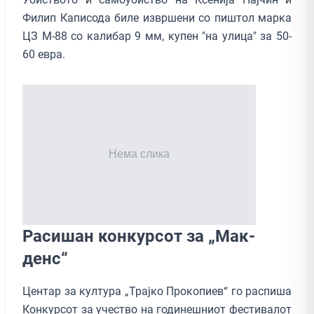
Филип Каписода билe извршени со пиштол марка
ЦЗ М-88 со калибар 9 мм, купен "на улица" за 50-
60 евра.
Расишан конкурсот за „Мак-
денс“
Центар за култура „Трајко Прокопиев“ го распиша
Конкурсот за учество на годинешниот фестивалот