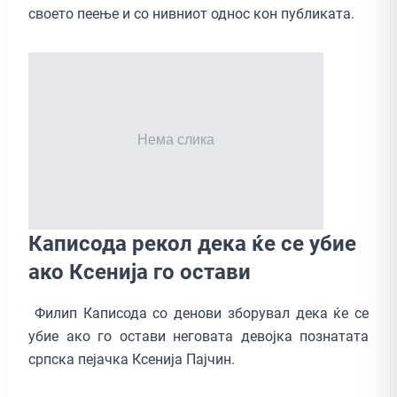
своето пеење и со нивниот однос кон публиката.
Каписода рекол дека ќе се убие
ако Ксенија го остави
Филип Каписода со денови зборувал дека ќе се
убие ако го остави неговата девојка познатата
српска пеjачка Ксенија Пајчин.