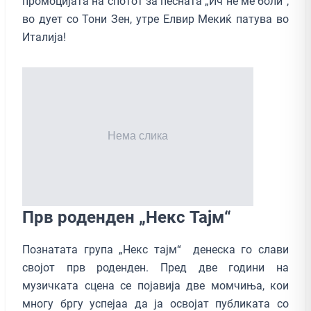
промоцијата на спотот за песната „Ич не ме боли“,
во дует со Тони Зен, утре Елвир Мекиќ патува во
Италија!
Прв роденден „Некс Тајм“
Познатата група „Некс тајм“ денеска го слави
својот прв роденден. Пред две години на
музичката сцена се појавија две момчиња, кои
многу бргу успејаа да ја освојат публиката со