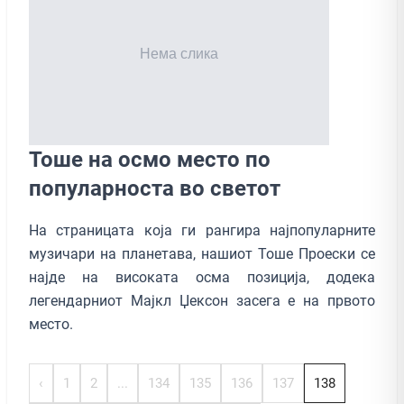
Тоше на осмо место по
популарноста во светот
На страницата која ги рангира најпопуларните
музичари на планетава, нашиот Тоше Проески се
најде на високата осма позиција, додека
легендарниот Мајкл Џексон засега е на првото
место.
‹
1
2
...
134
135
136
137
138