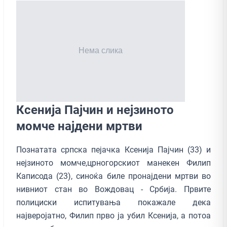
Ксенија Пајчин и нејзиното
момче најдени мртви
Познатата српска пејачка Ксенија Пајчин (33) и
нејзинотo момче,црногорскиот манекен Филип
Каписода (23), синоќа биле пронајдени мртви во
нивниот стан во Вождовац - Србија. Првите
полициски испитувања покажале дека
најверојатно, Филип прво ја убил Ксенија, а потоа