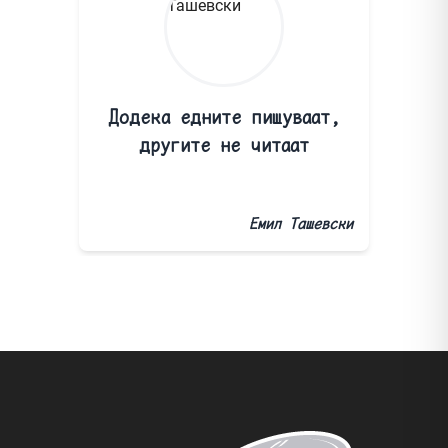
Додека едните пишуваат,
другите не читаат
Емил Ташевски