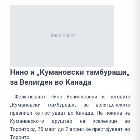
Нино и „Кумановски тамбураши„
за Велигден во Канада
Фолк-пејачот Нино Величковски и неговите
„Кумановски тамбураши„ за велигденските
празници ќе гостуваат во Канада. На покана на
Кумановското друштво на иселеници во
Торонто,од 25 март до 7 април ќе престојуваат во
Торонто.