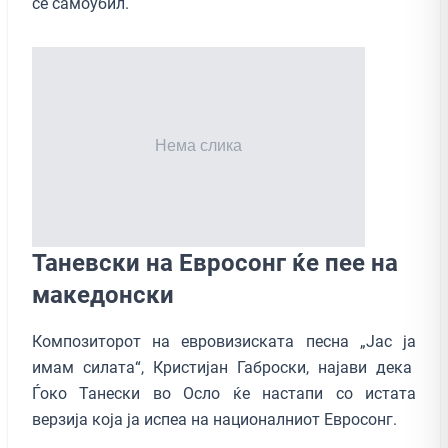
се самоубил.
Таневски на Евросонг ќе пее на
македонски
Композиторот на евровизиската песна „Јас ја
имам силата“, Кристијан Габроски, најави дека
Ѓоко Танески во Осло ќе настапи со истата
верзија која ја испеа на националниот Евросонг.