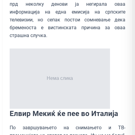
прд неколку денови ја негирала оваа
информација на една емисија на српските
телевизии, но сепак постои сомневање дека
бременоста е вистинската причина за оваа
страшна случка.
Елвир Мекиќ ќе пее во Италија
По завршувањето на снимањето и ТВ-