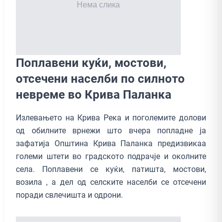
Поплавени куќи, мостови,
отсечени населби по силното
невреме вo Крива Паланка
Излевањето на Крива Река и поголемите долови
од обилните врнeжи што вчера попладне ја
зафатија Општина Крива Паланка предизвикаа
големи штети во градското подрачје и околните
села. Поплавени се куќи, патишта, мостови,
возила , а дел од селските населби се отсечени
поради свлечишта и одрони.