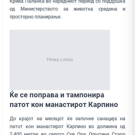
Крива Паланка во наредниот период со поддршка
од Министерството за животна средина и
просторно планирање.
Ќе се поправа и тампонира
патот кон манастирот Карпино
До крајот на месецот ќе започне санација на
патот кон манастирот Карпино во должина од
2.400 метри, во селото Сув Ора, Општина Старо