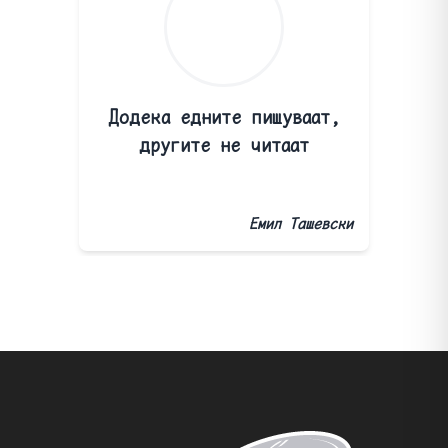
Додека едните пишуваат,
другите не читаат
Емил Ташевски