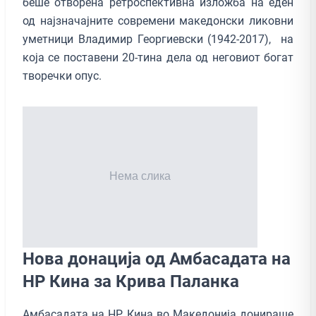
беше отворена ретроспективна изложба на еден
од најзначајните современи македонски ликовни
уметници Владимир Георгиевски (1942-2017), на
која се поставени 20-тина дела од неговиот богат
творечки опус.
Нова донација од Амбасадата на
НР Кина за Крива Паланка
Амбасадата на НР Кина во Македонија донираше