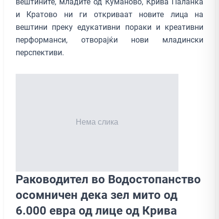
вештините, младите од Куманово, Крива Паланка
и Кратово ни ги откриваат новите лица на
вештини преку едукативни пораки и креативни
перформанси, отворајќи нови младински
перспективи.
Раководител во Водостопанство
осомничен дека зел мито од
6.000 евра од лице од Крива