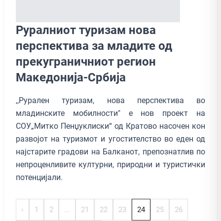
Руралниот туризам нова
перспектива за младите од
прекуграничниот регион
Македонија-Србија
,,Рурален туризам, нова перспектива во
младинските мобилности" е нов проект на
СОУ„Митко Пенџуклиски“ од Кратово насочен кон
развојот на туризмот и угостителство во еден од
најстарите градови на Балканот, препознатлив по
непроценливите културни, природни и туристички
потенцијали.
‹
1
2
...
21
22
23
24
25
26