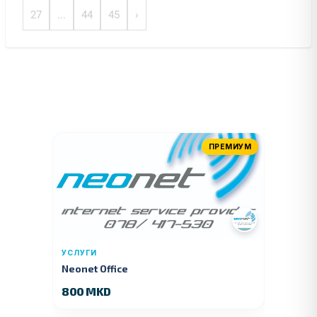
27
...
44
45
›
ПРЕМИУМ
УСЛУГИ
Neonet Office
800 MKD