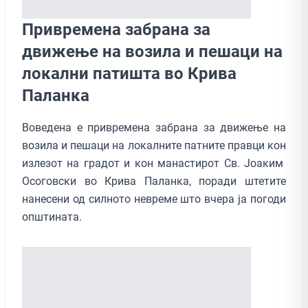
Привремена забрана за
движење на возила и пешаци на
локални патишта во Крива
Паланка
Воведена е привремена забрана за движење на
возила и пешаци на локалните патните правци кон
излезот на градот и кон манастирот Св. Јоаким
Осоговски во Крива Паланка, поради штетите
нанесени од силното невреме што вчера ја погоди
општината.