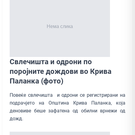
Свлечишта и одрони по
поројните дождови во Крива
Паланка (фото)
Повеќе свлечишта и одрони се регистрирани на
подрачјето на Општина Крива Паланка, која
деновиве беше зафатена од обилни врнежи од
дожд.