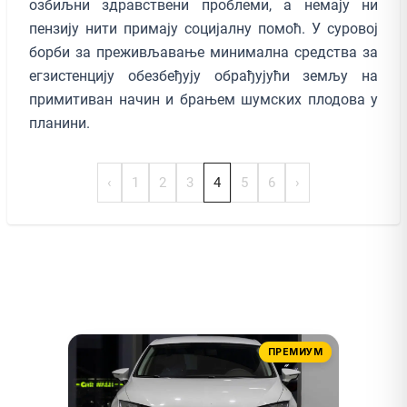
озбиљни здравствени проблеми, а немају ни
пензију нити примају социјалну помоћ. У суровој
борби за преживљавање минимална средства за
егзистенцију обезбеђују обрађујући земљу на
примитиван начин и брањем шумских плодова у
планини.
‹
1
2
3
4
5
6
›
ПРЕМИУМ