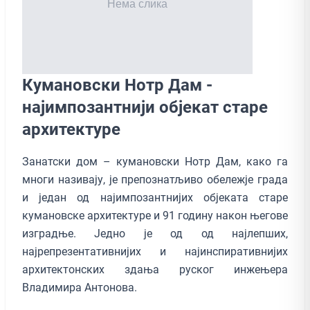
Кумановски Нотр Дам -
најимпозантнији објекат старе
архитектуре
Занатски дом – кумановски Нотр Дам, како га
многи називају, је препознатљиво обележје града
и један од најимпозантнијих објеката старе
кумановске архитектуре и 91 годину након његове
изградње. Једно је од од најлепших,
најрепрезентативнијих и најинспиративнијих
архитектонских здања руског инжењера
Владимира Антонова.