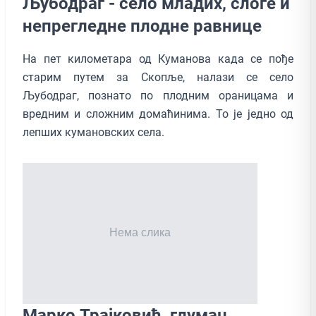
Љубодраг - село младих, слоге и
непрегледне плодне равнице
На пет километара од Куманова када се пође
старим путем за Скопље, налази се село
Љубодраг, познато по плодним ораницама и
вредним и сложним домаћинима. То је једно од
лепших кумановских села.
Марко Трајковић, глумац