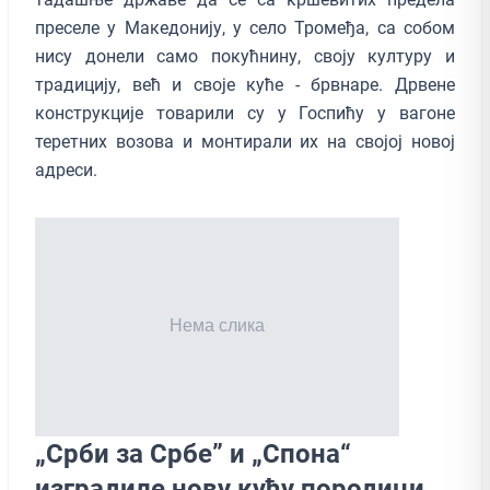
преселе у Македонију, у село Тромеђа, са собом
нису донели само покућнину, своју културу и
традицију, већ и своје куће - брвнаре. Дрвене
конструкције товарили су у Госпићу у вагоне
теретних возова и монтирали их на својој новој
адреси.
„Срби за Србе” и „Спона“
изградиле нову кућу породици