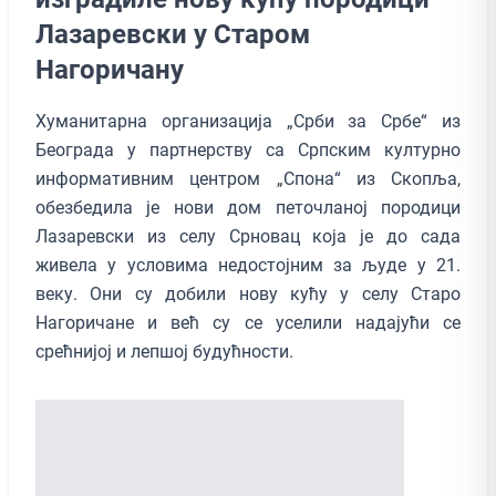
Лазaревски у Старом
Нагоричану
Хуманитарна организација „Срби за Србе“ из
Београда у партнерству са Српским културно
информативним центром „Спона“ из Скопља,
обезбедила је нови дом петочланој породици
Лазаревски из селу Срновац која је до сада
живела у условима недостојним за људе у 21.
веку. Они су добили нову кућу у селу Старо
Нагоричане и већ су се уселили надајући се
срећнијој и лепшој будућности.