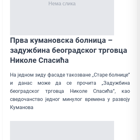
Прва кумановска болница –
задужбина београдског трговца
Николе Спасића
На једном зиду фасаде такозване ,,Старе болнице”
и данас може да се прочита „Задужбина
београдског трговца Николе Спасића“, као
сведочанство једног минулог времена у развоју
Куманова