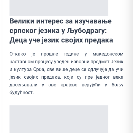
Велики интерес за изучавање
српског језика у Љубодрагу:
Деца уче језик својих предака
Oткако је прошле године у македонском
наставном процесу уведен изборни предмет Језик
и култура Срба, све више деце се одлучује да учи
језик својих предака, који су пре једног века
досељавали у ове крајеве верујући у бољу
будућност.