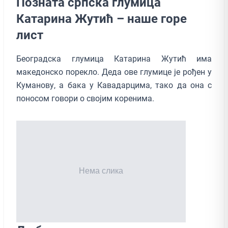
Позната српска глумица
Катарина Жутић – наше горе
лист
Београдска глумица Катарина Жутић има
македонско порекло. Деда ове глумице је рођен у
Куманову, а бака у Кавадарцима, тако да она с
поносом говори о својим коренима.