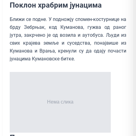
Поклон храбрим јунацима
Ближи се подне. У подножју спомен-костурнице на
брду Зебрњак, код Куманова, гужва од раног
јутра, закрчено је од возила и аутобуса. Људи из
свих крајева земље и суседства, понајвише из
Куманова и Врања, кренули су да одају почасти
јунацима Кумановске битке.