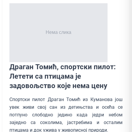
Драган Томић, спортски пилот:
Летeти са птицама је
задовољство које нeмa цену
Спортски пилот Драган Томић из Куманова још
увек живи свој сан из детињства и осећа се
потпуно слободно једино када једри небом
заједно са соколима, јастребима и осталим
птицама и док ужива у живописноj природи.