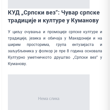
КУД „Српски вез“: Чувар српске
традиције и културе у Куманову
У циљу очувања и промоције српске културе и
традиције, језика и обичаја у Македонији и на
ширим просторима, група ентузијаста и
заљубљеника у фолкор је пре 8 година основала
Културно уметничкото друштво „Српски вез“ у
Куманову.