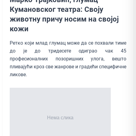
Кумановског театра: Своју
животну причу носим на својој
кожи
Ретко који млад глумац може да се похвали тиме
до је до тридесете одиграо чак 45
професионалних позоришних улога, вешто
пливајући кроз све жанрове и градећи специфичне
ликове.