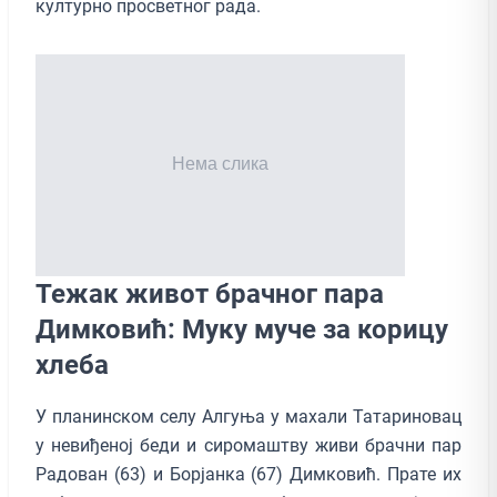
културно просветног рада.
Тежак живот брачног пара
Димковић: Муку муче за корицу
хлеба
У планинском селу Алгуња у махали Татариновац
у невиђеној беди и сиромаштву живи брачни пар
Радован (63) и Борјанка (67) Димковић. Прате их