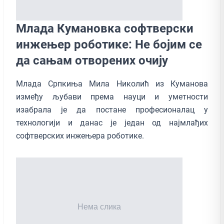
Млада Кумановка софтверски
инжењер роботике: Не бојим се
да сањам отворених очију
Млада Српкиња Мила Николић из Куманова
између љубави према науци и уметности
изабрала је да постане професионалац у
технологији и данaс је један од најмлађих
софтверских инжењера роботике.