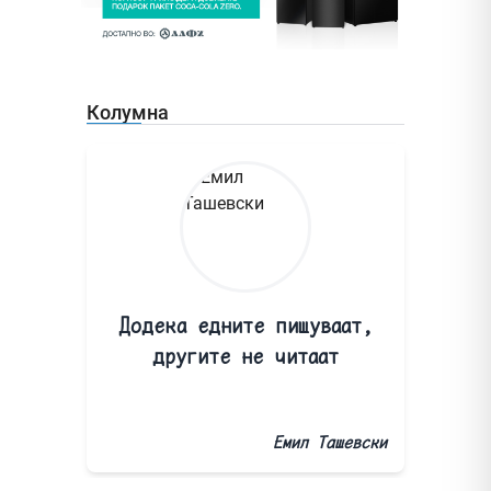
Колумна
Додека едните пишуваат,
другите не читаат
Емил Ташевски