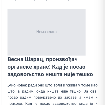
Весна Шарац, произвођач
органске хране: Кад је посао
задовољство ништа није тешко
„Ако човек ради оно што воли и ужива у томе као
што ја радим, онда ништа није тешко. Ја овај
посао радим првенствено из забаве, а имам и
приходе. Кад је посао задовољство онда je и