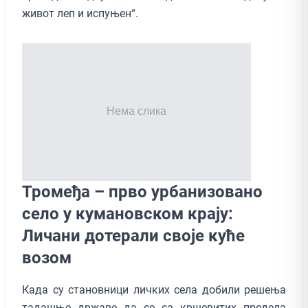
живот леп и испуњен“.
Тромеђа – прво урбанизовано
село у кумановском крају:
Личани дотерали своје куће
возом
Када су становници личких села добили решења
тадашње државе да се са кршевитих предела