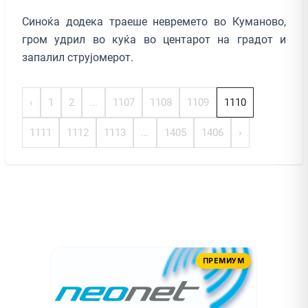
Синоќа додека траеше невремето во Куманово,
гром удрил во куќа во центарот на градот и
запалил струјомерот.
‹
1
2
...
1107
1108
1109
1110
1111
1112
1113
...
1405
1406
›
ПРЕМИУМ