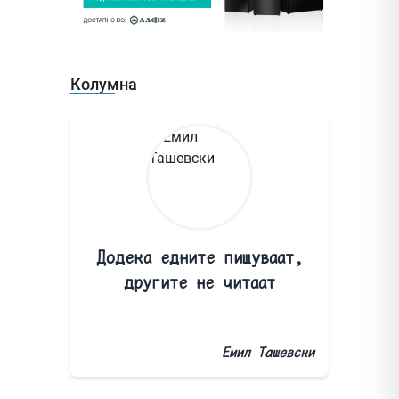
Колумна
Додека едните пишуваат,
другите не читаат
Емил Ташевски