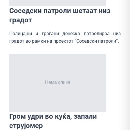
Соседски патроли шетаат низ
градот
Полицајци и граѓани денеска патролираа низ
градот во рамки на проектот “Соседски патроли“.
Гром удри во куќа, запали
струјомер