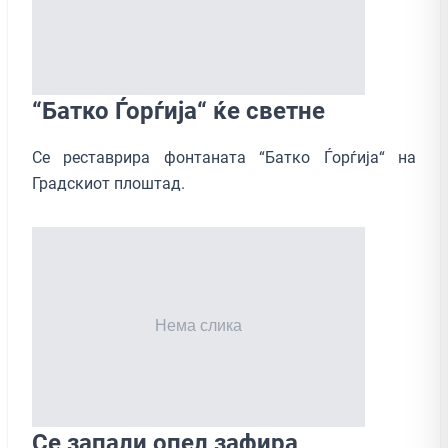
“Батко Ѓорѓија“ ќе светне
Се реставрира фонтаната “Батко Ѓорѓија“ на
Градскиот плоштад.
Се запали опел зафира