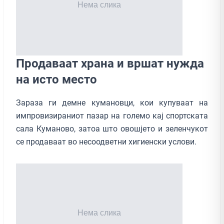
Продаваат храна и вршат нужда
на исто место
Зараза ги демне кумановци, кои купуваат на
импровизираниот пазар на големо кај спортската
сала Куманово, затоа што овошјето и зеленчукот
се продаваат во несоодветни хигиенски услови.