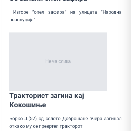
Изгоре “опел зафира“ на улицата “Народна
револуција“.
Тракторист загина кај
Кокошиње
Борко Ј.(52) од селото Доброшане вчера загинал
откако му се превртел тракторот.