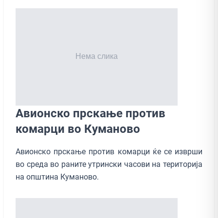
Авионско прскање против
комарци во Куманово
Авионско прскање против комарци ќе се изврши
во среда во раните утрински часови на територија
на општина Куманово.