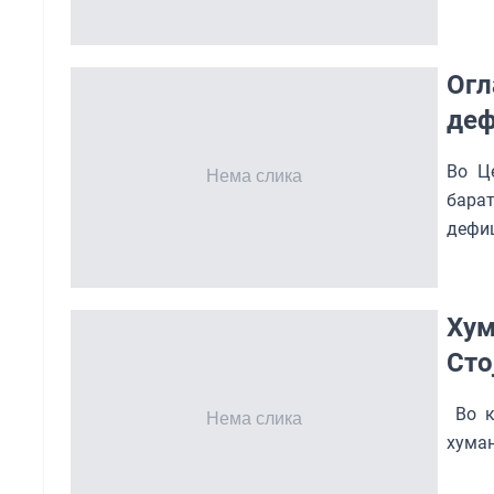
Огл
деф
Во Ц
барат
дефи
Хум
Сто
Во ка
хуман