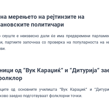
на мерењето на рејтинзите на
ановските политичари
 сеуште е неизвесно дали ќе има предвремени парламе
и, партиите започнаа со проверка на популарноста на н
ви.
ници од “Вук Караџиќ“ и “Дитурија“ за
фолклор
иците од основните училишта “Вук Кaраџиќ“ и “Дитури
ково заедно подготвуваат фолклорни точки.