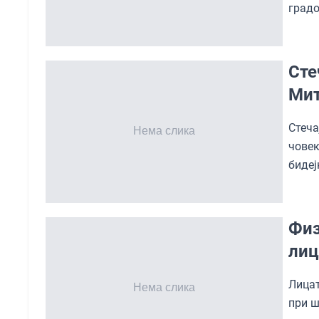
градо
Сте
Мит
Стеча
чове
бидеј
Физ
лиц
Лицат
при ш