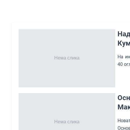
Над
Ку
На ин
40 ог
Осн
Мак
Нова
Осно