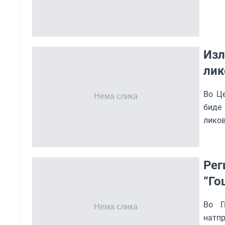
Изл
лик
Во Це
биде
лико
Рег
“Го
Во Г
натпр