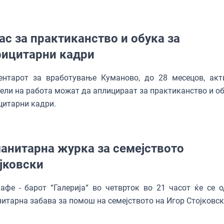
ас за практиканство и обука за
ицитарни кадри
ентарот за вработување Куманово, до 28 месецов, акт
ели на работа можат да аплицираат за практиканство и об
цитарни кадри.
анитарна журка за семејството
јковски
фе - барот “Галерија“ во четврток во 21 часот ќе се 
итарна забава за помош на семејството на Игор Стојковск