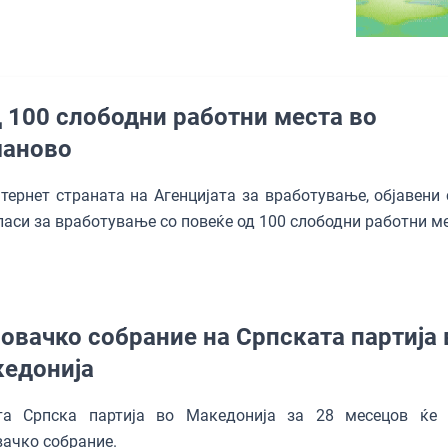
 100 слободни работни места во
маново
тернет страната на Агенцијата за вработување, објавени 
ласи за вработување со повеќе од 100 слободни работни ме
овачко собрание на Српската партија 
едонија
та Српска партија во Македонија за 28 месецов ќе
вачко собрание.