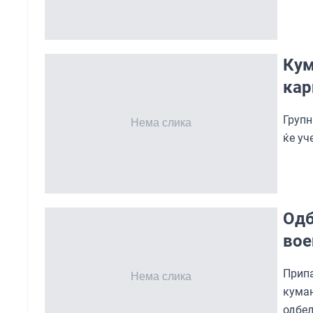
Кум
кар
Групн
ќе уч
Одб
вое
Прип
кума
одбел