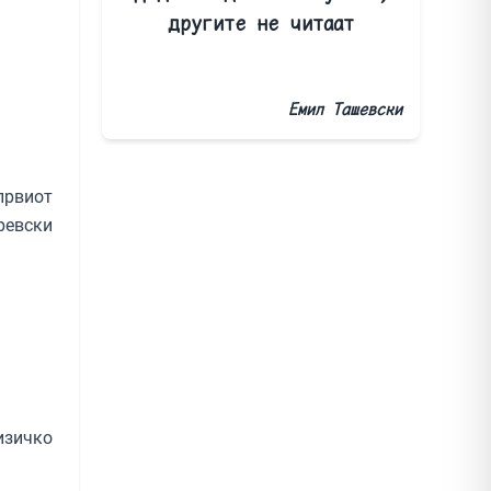
другите не читаат
Емил Ташевски
првиот
ревски
изичко