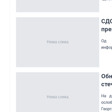
СДС
пре
Од 
инфор
Обн
сте
На д
осло
Георг