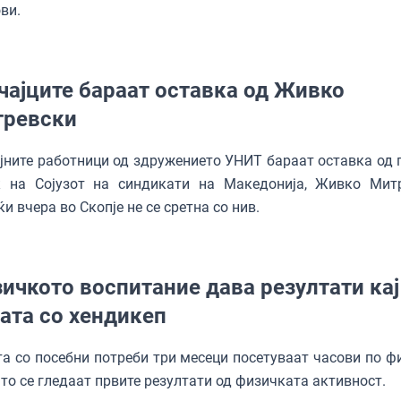
ви.
чајците бараат оставка од Живко
ревски
јните работници од здружението УНИТ бараат оставка од 
к на Сојузот на синдикати на Македонија, Живко Мит
ќи вчера во Скопје не се сретна со нив.
ичкото воспитание дава резултати кај
ата со хендикеп
а со посебни потреби три месеци посетуваат часови по ф
то се гледаат првите резултати од физичката активност.