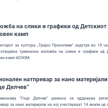
ожба на слики и графики од Детскиот
овен камп
нтарот за култура „Трајко Прокопиев” задутре во 19 ча
 отворена триенална изложба на слики и графики од 
вен камп АСНОМ.
ионален натпревар за нано материјали
це Делчев“
имназија “Гоце Делчев“ денеска се оддржува реги
евар за нано материјали на кој учествуваат 14 екипи од 