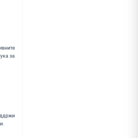
ивните
ука за
оддржи
и.