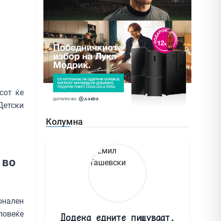
сот ќе
Детски
Колумна
 во
онален
повеќе
Додека едните пишуваат,