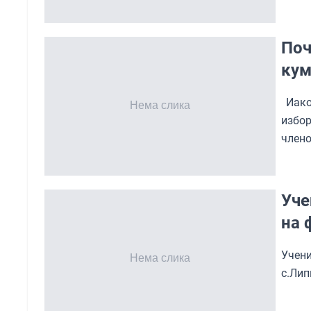
Поч
кум
Иако
избор
члено
Уче
на 
Учен
с.Лип