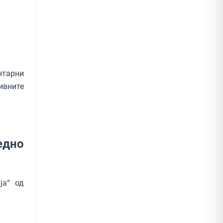
нтарни
ивните
едно
ја“ од