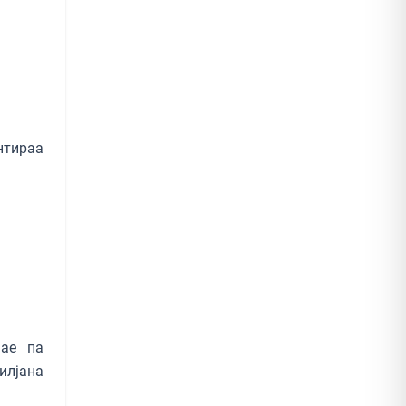
тираа
нае па
лјана