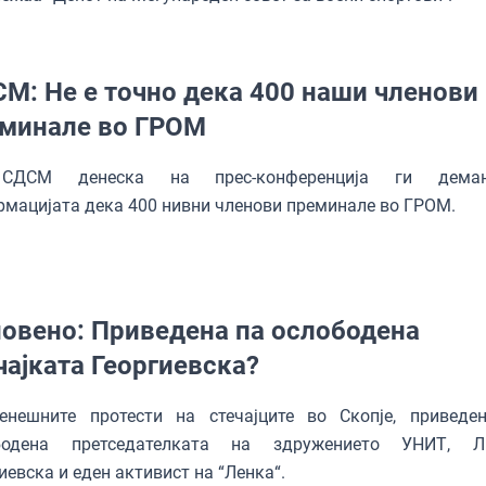
М: Не е точно дека 400 наши членови
минале во ГРОМ
СДСМ денеска на прес-конференција ги деман
мацијата дека 400 нивни членови преминале во ГРОМ.
овено: Приведена па ослободена
чајката Георгиевска?
енешните протести на стечајците во Скопје, приведе
бодена претседателката на здружението УНИТ, Ли
иевска и еден активист на “Ленка“.