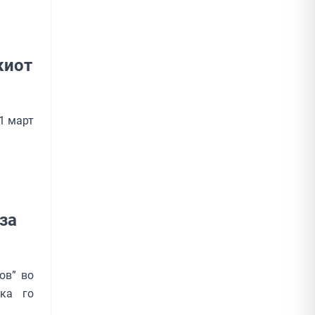
киот
1 март
за
ов” во
ска го