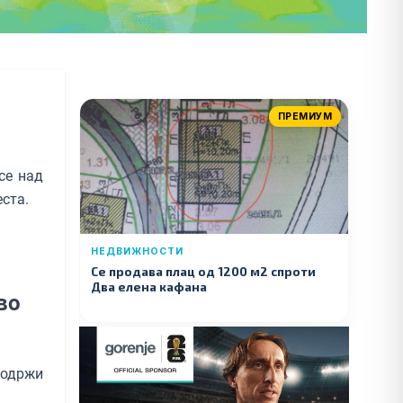
ПРЕМИУМ
се над
ста.
НЕДВИЖНОСТИ
Се продава плац од 1200 м2 спроти
Два елена кафана
во
 одржи