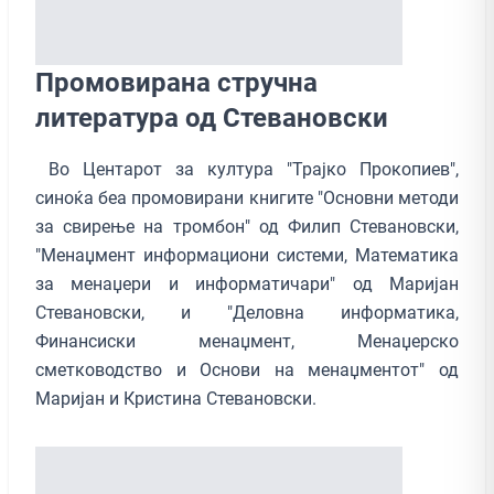
Промовирана стручна
литература од Стевановски
Во Центарот за култура "Трајко Прокопиев",
синоќа беа промовирани книгите "Основни методи
за свирење на тромбон" од Филип Стевановски,
"Менаџмент информациони системи, Математика
за менаџери и информатичари" од Маријан
Стевановски, и "Деловна информатика,
Финансиски менаџмент, Менаџерско
сметководство и Основи на менаџментот" од
Маријан и Кристина Стевановски.