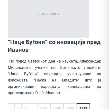
“Наце Буѓони“ со иновација пред
Иванов
По повод Светскиот ден на науката, Александар
Милановски, ученик во Техничкото училиште
“Наце Буѓони“ викендов учествуваше на
изложбата “Наука на младите“ што ја
организираше народната канцеларија на
претседателот Ѓорѓе Иванов.
‹
1
2
...
1184
1185
1186
1187