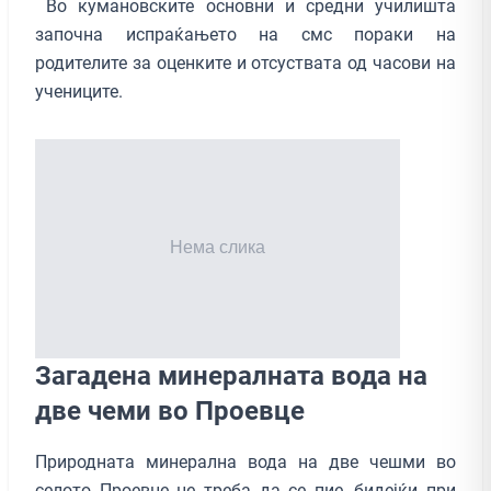
Во кумановските основни и средни училишта
започна испраќањето на смс пораки на
родителите за оценките и отсуствата од часови на
учениците.
Загадена минералната вода на
две чеми во Проевце
Природната минерална вода на две чешми во
селото Проевце не треба да се пие, бидејќи при