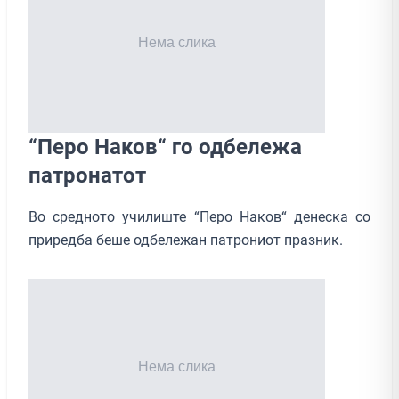
“Перо Наков“ го одбележа
патронатот
Во средното училиште “Перо Наков“ денеска со
приредба беше одбележан патрониот празник.