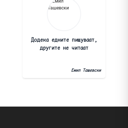
Додека едните пишуваат,
другите не читаат
Емил Ташевски