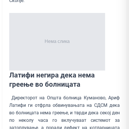
Скопје.
Латифи негира дека нема
греење во болницата
Директорот на Општа болница Куманово, Ариф
Латифи ги отфрла обвинувањата на СДСМ дека
во болницата нема греење, и тврди дека секој ден
по неколу часа го вклучуваат системот за
затоплување, а поради дефект на котларницата