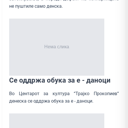
не пуштиле само денска.
Се оддржа обука за е - даноци
Во Центарот за култура “Трајко Прокопиев“
денеска се оддржа обука за е - даноци.