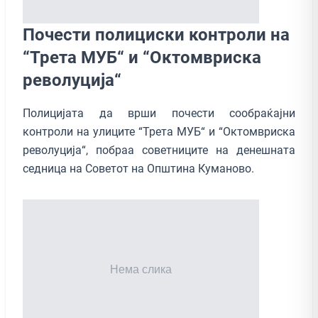
Почести полициски контроли на
“Трета МУБ“ и “Октомвриска
револуција“
Полицијата да врши почести сообраќајни
контроли на улиците “Трета МУБ“ и “Октомвриска
револуција“, побраа советниците на денешната
седница на Советот на Општина Куманово.