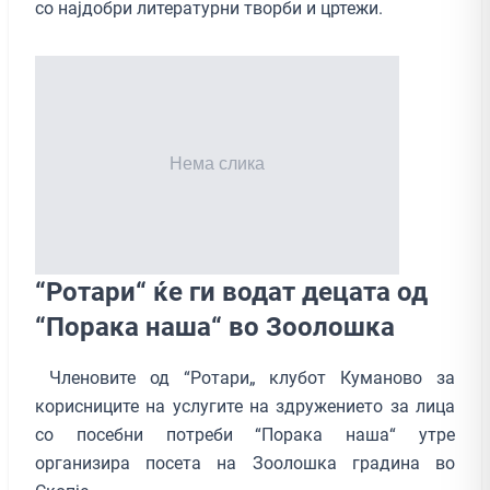
со најдобри литературни творби и цртежи.
“Ротари“ ќе ги водат децата од
“Порака наша“ во Зоолошка
Членовите од “Ротари„ клубот Куманово за
корисниците на услугите на здружението за лица
со посебни потреби “Порака наша“ утре
организира посета на Зоолошка градина во