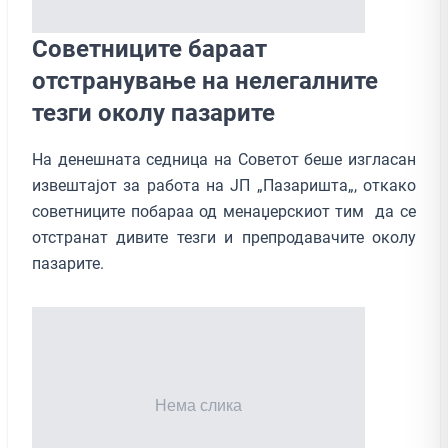
Советниците бараат
отстранување на нелегалните
тезги околу пазарите
На денешната седница на Советот беше изгласан
извештајот за работа на ЈП „Пазаришта„, откако
советниците побараа од менаџерскиот тим да се
отстранат дивите тезги и препродавачите околу
пазарите.