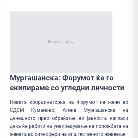
Мургашанска: Форумот ќе го
екипираме со угледни личности
Новата координаторка на Форумот на жени во
СДСМ Куманово, Атина Мургашанска на
денешното прво обраќање во јавноста нагласи
дека ќе работи на унапредување на положбата на
жената во сите сфери на општественото живеење.