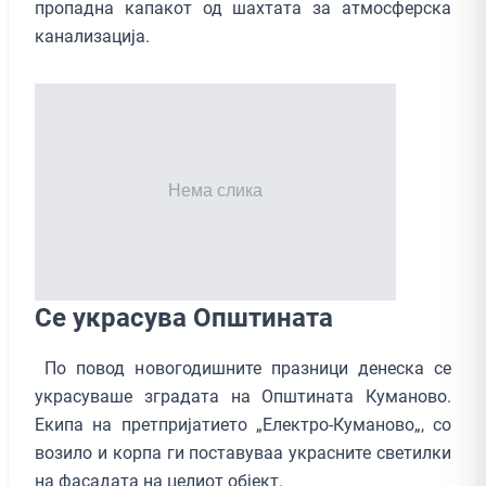
пропадна капакот од шахтата за атмосферска
канализација.
Се украсува Општината
По повод новогодишните празници денеска се
украсуваше зградата на Општината Куманово.
Екипа на претпријатието „Електро-Куманово„, со
возило и корпа ги поставуваа украсните светилки
на фасадата на целиот објект.