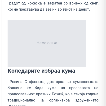
Градот од ноќеска е зафатен со врнежи од снег,
кој не преставува да вее ни во текот на денот.
Коледарите избраа кума
Розина Стојковска, докторка во кумановската
болница ќе биде кума на прославата на
православниот празник Божиќ, која секоја година
традиционално ја организира здружението