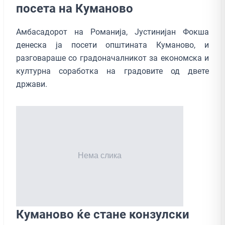
посета на Куманово
Амбасадорот на Романија, Јустинијан Фокша
денеска ја посети општината Куманово, и
разговараше со градоначалникот за економска и
културна соработка на градовите од двете
држави.
Куманово ќе стане конзулски