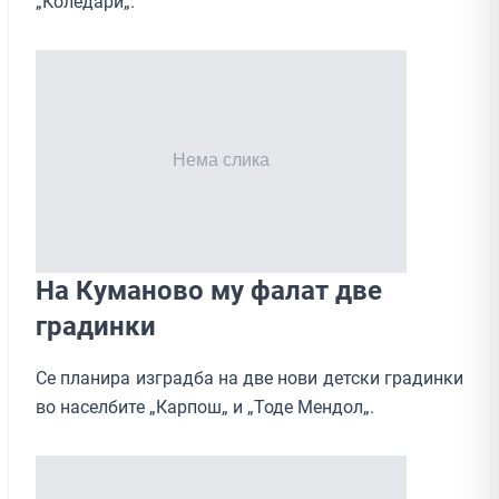
„Коледари„.
На Куманово му фалат две
градинки
Се планира изградба на две нови детски градинки
во населбите „Карпош„ и „Тоде Мендол„.