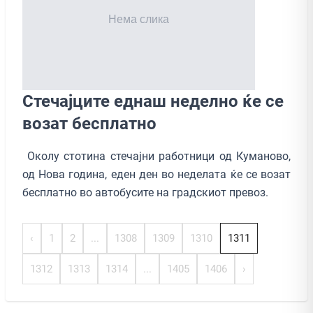
Стечајците еднаш неделно ќе се
возат бесплатно
Околу стотина стечајни работници од Куманово,
од Нова година, еден ден во неделата ќе се возат
бесплатно во автобусите на градскиот превоз.
‹
1
2
...
1308
1309
1310
1311
1312
1313
1314
...
1405
1406
›