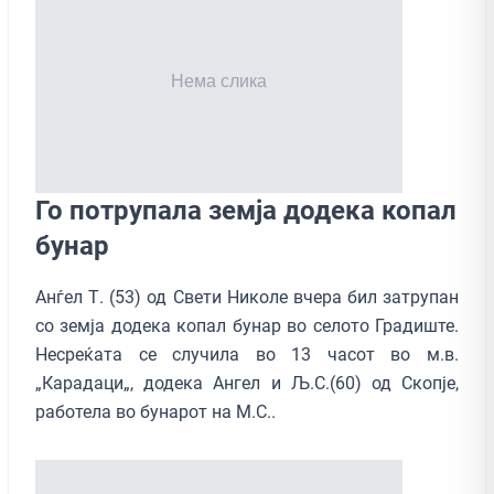
Го потрупала земја додека копал
бунар
Анѓел Т. (53) од Свети Николе вчера бил затрупан
со земја додека копал бунар во селото Градиште.
Несреќата се случила во 13 часот во м.в.
„Карадаци„, додека Ангел и Љ.С.(60) од Скопје,
работела во бунарот на М.С..