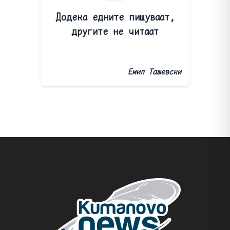
Додека едните пишуваат,
другите не читаат
Емил Ташевски