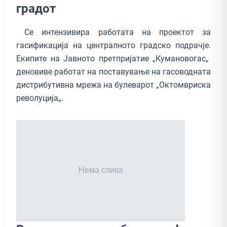
градот
Се интензивира работата на проектот за
гасификација на централното градско подрачје.
Екипите на Јавното претпријатие „Кумановогас„
деновиве работат на поставување на гасоводната
дистрибутивна мрежа на булеварот „Октомвриска
револуција„.