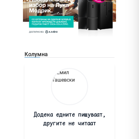
Колумна
Додека едните пишуваат,
другите не читаат