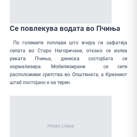
Се повлекува водата во Пчиња
По големите поплави што вчера ги зафатија
селата во Старо Нагоричане, откако се излеа
реката Пчиња, денеска состојбата се
нормализира. Мобилизирани се сите
расположиви сретства во Општината, а Кризниот
штаб постојано е на терен.