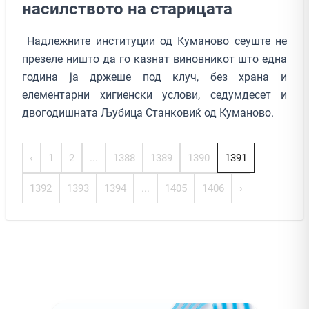
насилството на старицата
Надлежните институции од Куманово сеуште не
презеле ништо да го казнат виновникот што една
година ја држеше под клуч, без храна и
елементарни хигиенски услови, седумдесет и
двогодишната Љубица Станковиќ од Куманово.
‹
1
2
...
1388
1389
1390
1391
1392
1393
1394
...
1405
1406
›