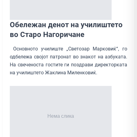
Обележан денот на училиштето
во Старо Нагоричане
Основното училиште „Светозар Марковиќ“, го
одбележа својот патронат во знакот на азбуката.
На свеченоста гостите ги поздрави директорката
на училиштето Жаклина Миленковиќ.