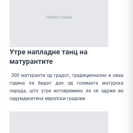
Утре напладнe танц на
матурантите
300 матуранти од градот, традиционално и оваа
година ќе бидат дел од големата матурска
парада, што утре истовремено ќе се одржи во
седумдесетина европски градови