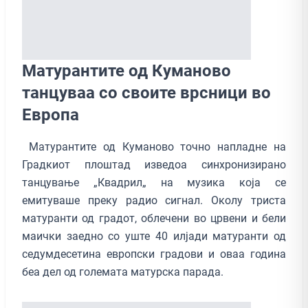
Матурантите од Куманово
танцуваа со своите врсници во
Европа
Матурантите од Куманово точно напладне на
Градкиот плоштад изведоа синхронизирано
танцување „Квадрил„ на музика која се
емитуваше преку радио сигнал. Околу триста
матуранти од градот, облечени во црвени и бели
маички заедно со уште 40 илјади матуранти од
седумдесетина европски градови и оваа година
беа дел од големата матурска парада.