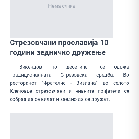
Стрезовчани прославија 10
години зедничко дружење
Викендов по десетипат се одржа
традиционалната Стрезовска средба. Во
ресторанот “Фрателис - Визиана” во селото
Клечовце стрезовчани и нивните пријатели се
собраа да се видат и заедно да се дружат.