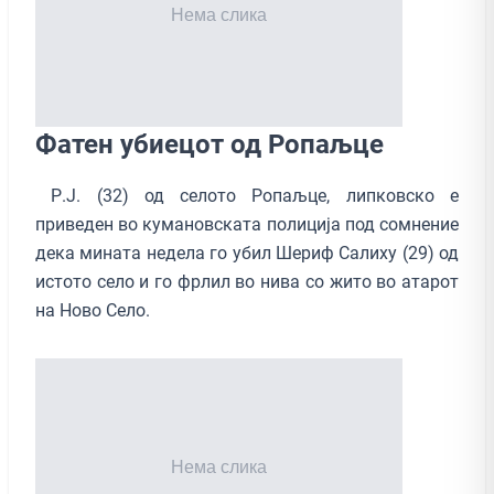
Фатен убиецот од Ропаљце
Р.Ј. (32) од селото Ропаљце, липковско е
приведен во кумановската полиција под сомнение
дека мината недела го убил Шериф Салиху (29) од
истото село и го фрлил во нива со жито во атарот
на Ново Село.