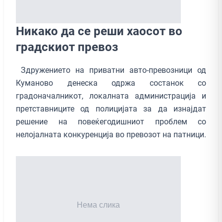
Никако да се реши хаосот во
градскиот превоз
Здружението на приватни авто-превозници од
Куманово денеска одржа состанок со
градоначалникот, локалната администрација и
претставниците од полицијата за да изнајдат
решение на повеќегодишниот проблем со
нелојалната конкуренција во превозот на патници.