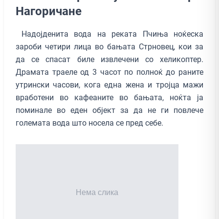
Нагоричане
Надојденита вода на реката Пчиња ноќеска
зароби четири лица во бањата Стрновец, кои за
да се спасат биле извлечени со хеликоптер.
Драмата траеле од 3 часот по полноќ до раните
утрински часови, кога една жена и тројца мажи
вработени во кафеаните во бањата, ноќта ја
поминале во еден објект за да не ги повлече
големата вода што носела се пред себе.