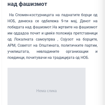
над фашизмот
На Спомен-костурницата на паднатите борци од
НОБ, денеска се одбележа 9-ти мај, Денот на
победата над фашизмот.На жртвите на фашизмот
им оддадоа почит и цвеќе положија претставници
од Локалната самоупрва , Сојузот на борците,
АРМ, Советот на Општината, политичките партии,
училиштата, невладините организации и
поединци, почитувачи на традицијата од НОБ.