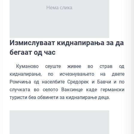
Измислуваат киднапирања за да
бегаат од час
Куманово сеуште живее во страв од
киднапирање, по исчезнувањето на двете
Ромчиња од населбите Средорек и Бавчи и по
случката во селото Ваксинце каде германски
туристи беа обвинети за киднапирање деца.