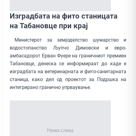
Изградбата на фито станицата
на Табановце при крај
Министерот за земјоделство шумарство и
водостопанство Љупчо Димовски и евро-
амбасадорот Ерван Фуере на граничниот премиен
Табановце, денеска се информираат до каде е
изградбата на ветеринарната и фито-санитарната
станица, како дел од проектот за Подршка на
интегрирано гранично упрваување.