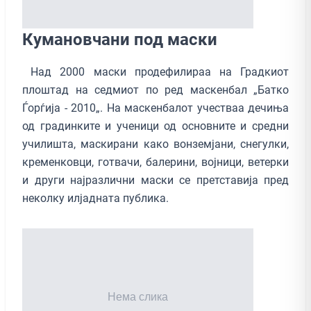
Кумановчани под маски
Над 2000 маски продефилираа на Градкиот
плоштад на седмиот по ред маскенбал „Батко
Ѓорѓија - 2010„. На маскенбалот учестваа дечиња
од градинките и ученици од основните и средни
училишта, маскирани како вонземјани, снегулки,
кременковци, готвачи, балерини, војници, ветерки
и други најразлични маски се претставија пред
неколку илјадната публика.