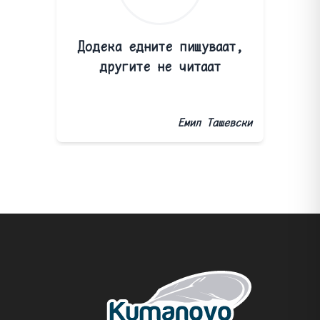
Додека едните пишуваат,
другите не читаат
Емил Ташевски