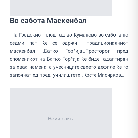
Во сабота Маскенбал
На Градскиот плоштад во Куманово во сабота по
седми пат ќе се одржи традиционалниот
маскенбал „Батко Ѓорѓија„.Просторот пред
споменикот на Батко Ѓорѓија ќе биде адаптиран
за оваа намена, а учесниците своето дефиле ќе го
започнат од пред училиштето „Крсте Мисирков„.