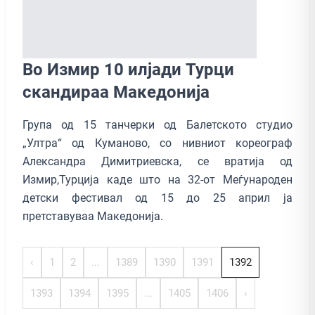
Во Измир 10 илјади Турци
скандираа Македонија
Група од 15 танчерки од Балетското студио
„Ултра“ од Куманово, со нивниот кореограф
Александра Димитриевска, се вратија од
Измир,Турција каде што на 32-от Меѓународен
детски фестивал од 15 до 25 април ја
претставуваа Македонија.
‹
1
2
...
1389
1390
1391
1392
1393
1394
1395
...
1405
1406
›