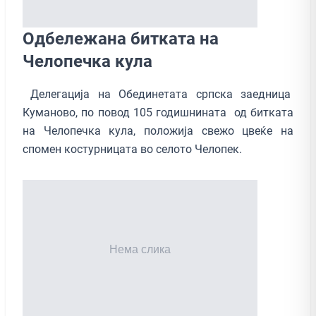
Одбележана битката на
Челопечка кула
Делегација на Обединетата српска заедница
Куманово, по повод 105 годишнината од битката
на Челопечка кула, положија свежо цвеќе на
спомен костурницата во селото Челопек.