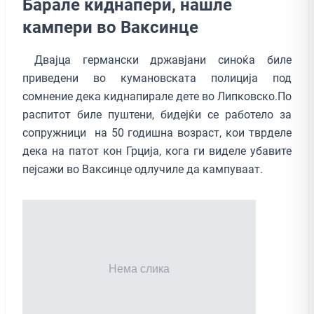
Барале киднапери, нашле
кампери во Ваксинце
Двајца германски државјани синоќа биле
приведени во кумановската полиција под
сомнение дека киднапирале дете во Липковско.По
распитот биле пуштени, бидејќи се работело за
сопружници на 50 годишна возраст, кои тврделе
дека на патот кон Грција, кога ги виделе убавите
пејсажи во Ваксинце одлучиле да кампуваат.