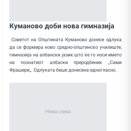
Куманово доби нова гимназија
Советот на Општината Куманово донесе одлука
да се формира ново средно-општинско училиште,
гимназија на албански јазик што ќе го носи името
на познатиот албаски преродбеник „Сами
Фрашери„. Одлуката беше донесена едногласно.