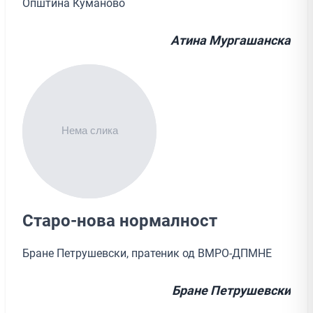
Општина Куманово
Атина Мургашанска
Старо-нова нормалност
Бране Петрушевски, пратеник од ВМРО-ДПМНЕ
Бране Петрушевски