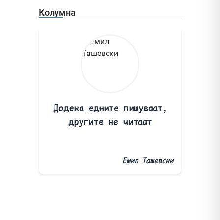
Колумна
Додека едните пишуваат,
другите не читаат
Емил Ташевски