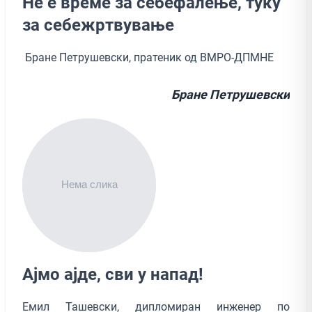
Не е време за себефалење, туку
за себежртвување
Бране Петрушевски, пратеник од ВМРО-ДПМНЕ
Бране Петрушевски
Ајмо ајде, сви у напад!
Емил Ташевски, дипломиран инженер по