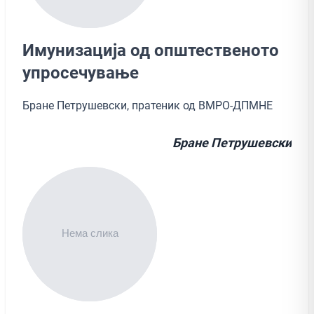
Имунизација од општественото
упросечување
Бране Петрушевски, пратеник од ВМРО-ДПМНЕ
Бране Петрушевски