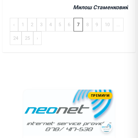
Милош Стаменковиќ
‹
1
2
3
4
5
6
7
8
9
10
...
24
25
›
ПРЕМИУМ