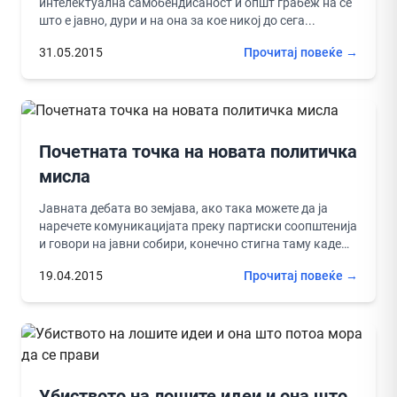
интелектуална самобендисаност и општ грабеж на се
што е јавно, дури и на она за кое никој до сега...
31.05.2015
Прочитај повеќе →
Почетната точка на новата политичка
мисла
Јавната дебата во земјава, ако така можете да ја
наречете комуникацијата преку партиски соопштенија
и говори на јавни собири, конечно стигна таму каде
што момците...
19.04.2015
Прочитај повеќе →
Убиството на лошите идеи и она што