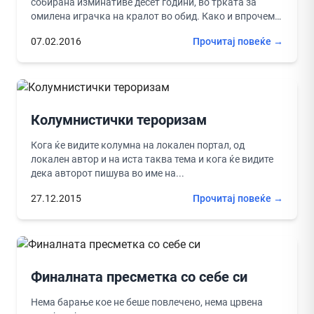
собирана изминативе десет години, во трката за
омилена играчка на кралот во обид. Како и впрочем
не би победиле, кога за...
07.02.2016
Прочитај повеќе →
Колумнистички тероризам
Кога ќе видите колумна на локален портал, од
локален автор и на иста таква тема и кога ќе видите
дека авторот пишува во име на...
27.12.2015
Прочитај повеќе →
Финалната пресметка со себе си
Нема барање кое не беше повлечено, нема црвена