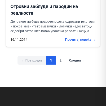
Отровни заблуди и пародии на
реалноста
Деновиве ми беше предочено дека одредени текстови
и покрај нивните граматички и логички недостатоци
се добри затоа што повикуваат на револт и акција
против нашето...
16.11.2014
Прочитај повеќе →
← Претходна
1
2
Следна →