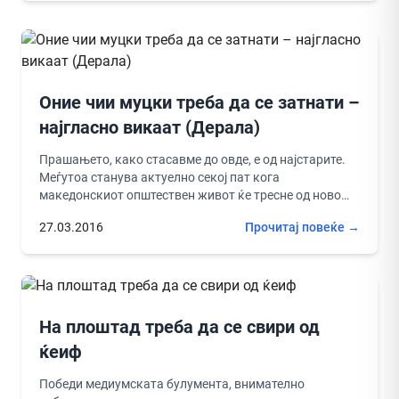
Оние чии муцки треба да се затнати –
најгласно викаат (Дерала)
Прашањето, како стасавме до овде, е од најстарите.
Меѓутоа станува актуелно секој пат кога
македонскиот општествен живот ќе тресне од ново
дно. Значи прашањево е...
27.03.2016
Прочитај повеќе →
На плоштад треба да се свири од
ќеиф
Победи медиумската булумента, внимателно