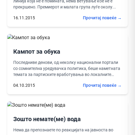
линија која не е помината, нема ветување кое не е
прекршено. Премиерот и малата група луѓе околу...
16.11.2015
Прочитај повеќе →
Кампот за обука
Последниве денови, од неколку национални портали
со сомнителна уредувачка политика, беше наметната
темата за партиските вработувања во локалните
институции во Куманово. Темата е, да се...
04.10.2015
Прочитај повеќе →
Зошто немате(ме) вода
Нема да препознаете по реакцијата на јавноста во