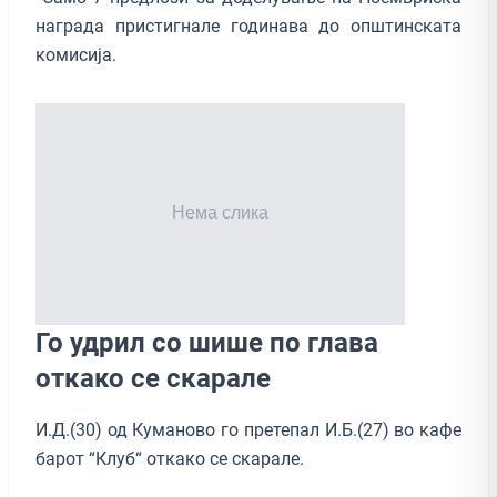
награда пристигнале годинава до општинската
комисија.
Го удрил со шише по глава
откако се скарале
И.Д.(30) од Куманово го претепал И.Б.(27) во кафе
барот “Клуб“ откако се скарале.