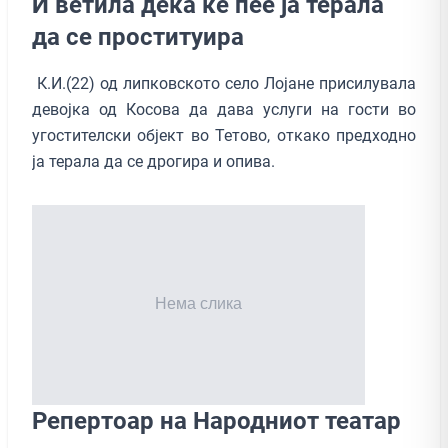
И ветила дека ќе пее ја терала
да се проституира
К.И.(22) од липковското село Лојане присилувала
девојка од Косова да дава услуги на гости во
угостителски објект во Тетово, откако предходно
ја терала да се дрогира и опива.
Репертоар на Народниот театар