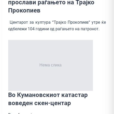
прослави раѓањето на Трајко
Прокопиев
Центарот за култура “Трајко Прокопиев“ утре ќе
одбележи 104 години од раѓањето на патронот.
Во Кумановскиот катастар
воведен скен-центар