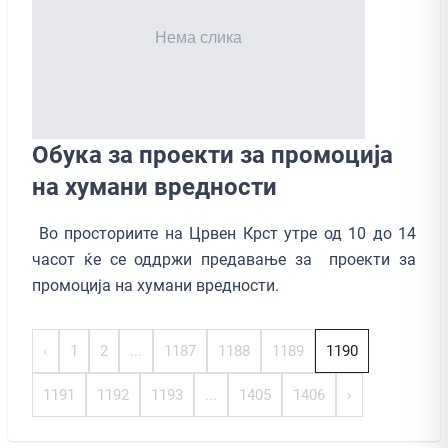
Обука за проекти за промоција
на хумани вредности
Во просториите на Црвен Крст утре од 10 до 14
часот ќе се оддржи предавање за проекти за
промоција на хумани вредности.
‹
1
2
...
1187
1188
1189
1190
1191
1192
1193
...
1405
1406
›