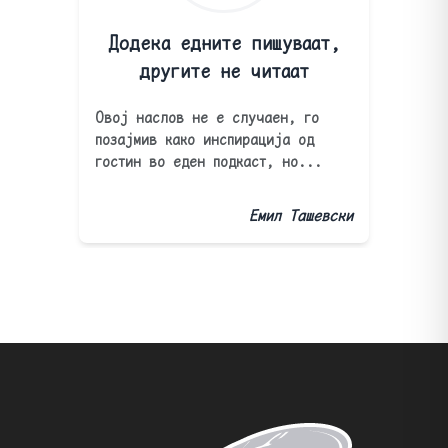
Додека едните пишуваат,
другите не читаат
Овој наслов не е случаен, го
позајмив како инспирација од
гостин во еден подкаст, но...
Емил Ташевски