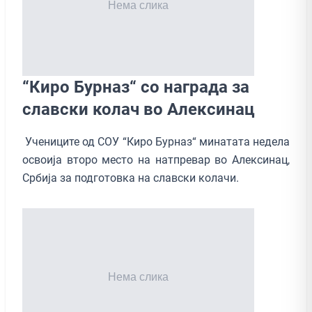
“Киро Бурназ“ со награда за
славски колач во Алексинац
Учениците од СОУ “Киро Бурназ“ минатата недела
освоија второ место на натпревар во Алексинац,
Србија за подготовка на славски колачи.