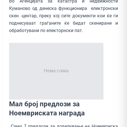
Во Агенцијата за катастра и недвижности
Куманово од денеска функционира електронски
скен -центар, преку кој сите документи кои ќе ги
поднесуваат граѓаните ќе бидат скенирани и
обработувани по електорнски пат.
Мал број предлози за
Ноемвриската награда
Само 7 предлози за доделување на Ноемвриска