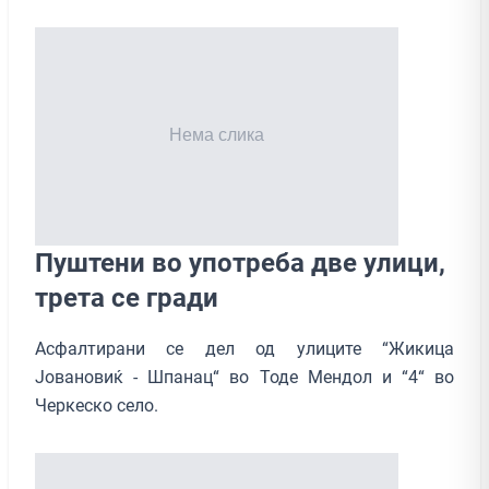
Пуштени во употреба две улици,
трета се гради
Асфалтирани се дел од улиците “Жикица
Јовановиќ - Шпанац“ во Тоде Мендол и “4“ во
Черкеско село.