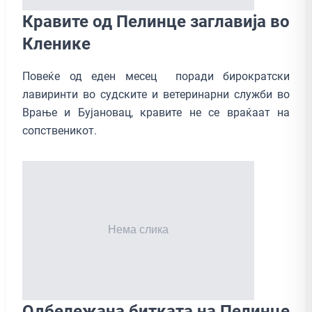
Кравите од Пелинце заглавија во
Кленике
Повеќе од еден месец поради бирократски
лавиринти во судските и ветеринарни служби во
Врање и Бујановац, кравите не се враќаат на
сопственикот.
Одбележана битката на Пелинце