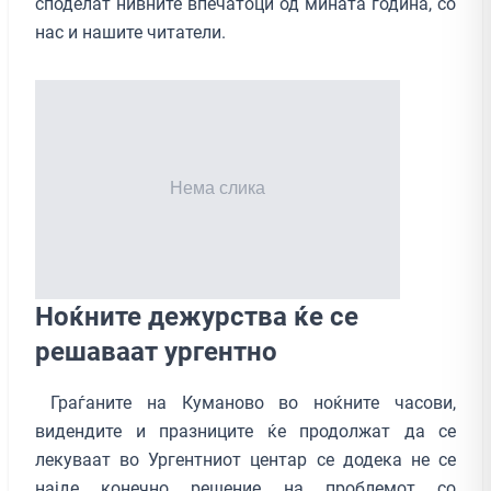
споделат нивните впечатоци од мината година, со
нас и нашите читатели.
Ноќните дежурства ќе се
решаваат ургентно
Граѓаните на Куманово во ноќните часови,
видендите и празниците ќе продолжат да се
лекуваат во Ургентниот центар се додека не се
најде конечно решение на проблемот со