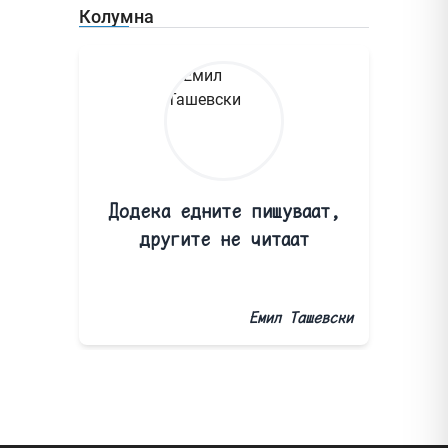
Колумна
Додека едните пишуваат,
другите не читаат
Емил Ташевски