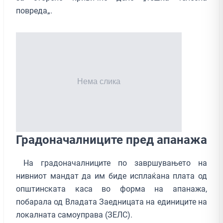
повреда„.
Градоначалниците пред апанажа
На градоначалниците по завршувањето на
нивниот мандат да им биде исплаќана плата од
општинската каса во форма на апанажа,
побарала од Владата Заедницата на единиците на
локалната самоуправа (ЗЕЛС).