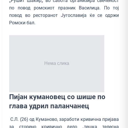
„Рушит Шакир„ во сабота организира свеченост
по повод ромскиот празник Василица. По тој
повод во ресторанот Југославија ќе се одржи
Ромски бал.
Пијан кумановец со шише по
глава удрил паланчaнец
С.Л. (26) од Куманово, заработи кривична пријава
за сторено кривично дело „тешка телесна