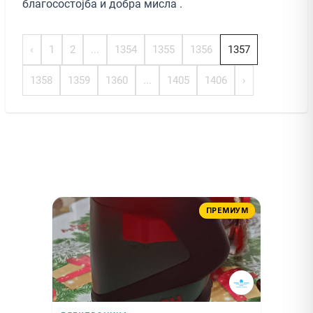
благосостојба и добра мисла .
‹
1
2
...
1354
1355
1356
1357
1358
1359
1360
...
1405
1406
›
ПРЕМИУМ