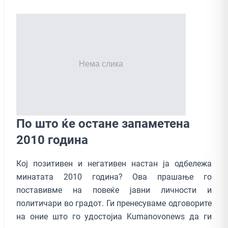
По што ќе остане запаметена
2010 година
Кој позитивен и негативен настан ја одбележа
минатата 2010 година? Ова прашање го
поставивме на повеќе јавни личности и
политичари во градот. Ги пренесуваме одговорите
на оние што го удостојиа Kumanovonews да ги