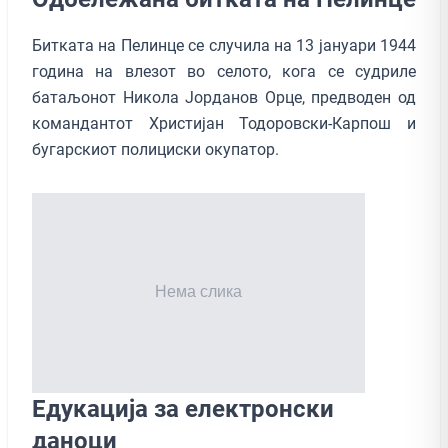
Битката на Пелинце се случила на 13 јануари 1944
година на влезот во селото, кога се судриле
батаљонот Никола Јорданов Орце, предводен од
командантот Христијан Тодоровски-Карпош и
бугарскиот полициски окупатор.
Едукација за електронски
даноци