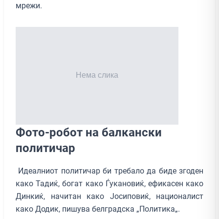
мрежи.
Фото-робот на балкански
политичар
Идеалниот политичар би требало да биде згоден
како Тадиќ, богат како Ѓукановиќ, ефикасен како
Динкиќ, начитан како Јосиповиќ, националист
како Додик, пишува белградска „Политика„.