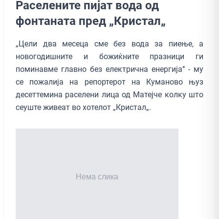
Раселените пијат вода од
фонтаната пред „Кристал„
„Цели два месеца сме без вода за пиење, а
новогодишните и божиќните празници ги
поминавме главно без електрична енергија‘‘ - му
се пожалија на репортерот на Куманово њуз
десеттемина раселени лица од Матејче колку што
сеуште живеат во хотелот „Кристал„.