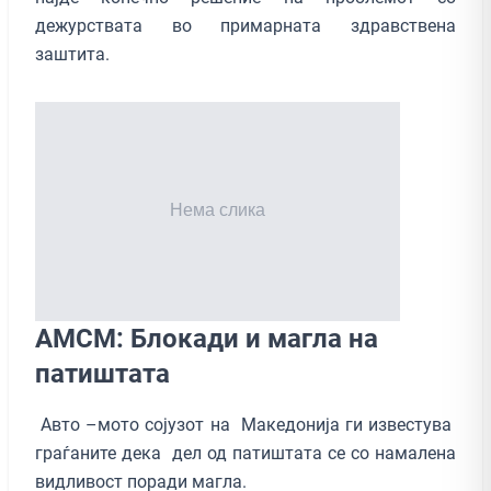
дежурствата во примарната здравствена
заштита.
АМСМ: Блокади и магла на
патиштата
Авто –мото сојузoт на Македонија ги известува
граѓаните дека дел од патиштата се со намалена
видливост поради магла.