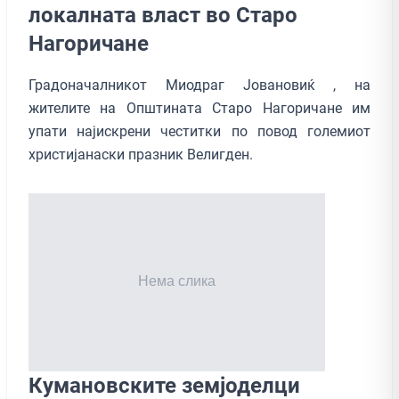
локалната власт во Старо
Нагоричане
Градоначалникот Миодраг Јовановиќ , на
жителите на Општината Старо Нагоричане им
упати најискрени честитки по повод големиот
христијанаски празник Велигден.
Кумановските земјоделци