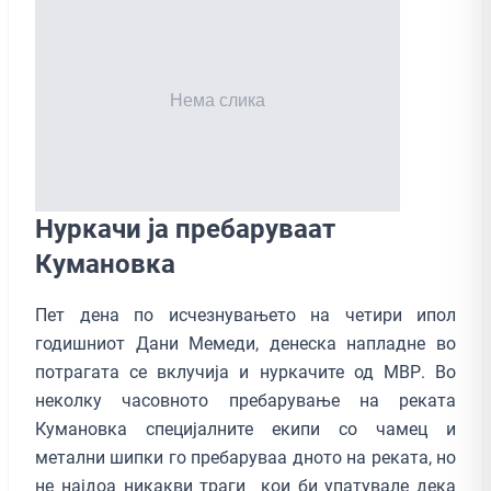
Нуркачи ја пребаруваат
Кумановка
Пет дена по исчезнувањето на четири ипол
годишниот Дани Мемеди, денеска напладне во
потрагата се вклучија и нуркачите од МВР. Во
неколку часовното пребарување на реката
Кумановка специјалните екипи со чамец и
метални шипки го пребаруваа дното на реката, но
не најдоа никакви траги кои би упатувале дека