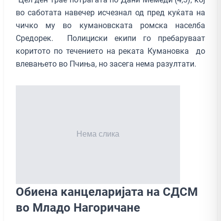
во саботата навечер исчезнал од пред куќата на
чичко му во кумановската ромска населба
Средорек. Полициски екипи го пребаруваат
коритото по течението на реката Кумановка до
влевањето во Пчиња, но засега нема разултати.
Обиена канцеларијата на СДСМ
во Младо Нагоричане