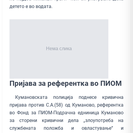
детето е во водата.
Пријава за рефeрентка во ПИОМ
Кумановската полиција поднесе кривична
пријава против С.А.(58) од Куманово, референтка
во Фонд за ПИОМ-Подрачна едниница Куманово
за сторени кривични дела „злоупотреба на
службената положба и овластување“ и