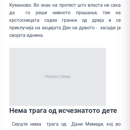
Куманово. Во знак на протест што власта не сака
да го реши нивното прашање, тие на
крстосницата садеа гранки од дрвја и се
приклучија на акцијата Ден на дрвото - засади ја
својата иднина.
Нема трагa од исчезнатото дете
Сеуште нема трага од Дани Мемеди, кој во