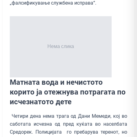
„фалсификување службена исправа“.
Матната вода и нечистото
корито ја отежнува потрагата по
исчезнатото дете
Четири дена нема трага од Дани Мемеди, кој во
саботата исчезна од пред куќата во населбата
Средорек. Полицијата го пребарува теренот, но