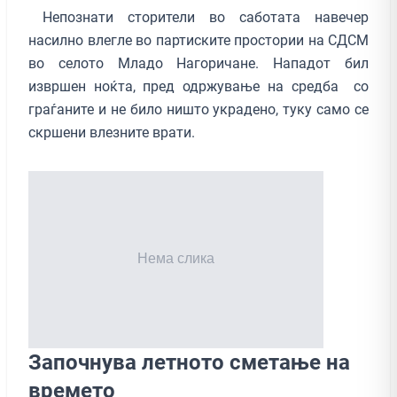
Непознати сторители во саботата навечер
насилно влегле во партиските простории на СДСМ
во селото Младо Нагоричане. Нападот бил
извршен ноќта, пред одржување на средба со
граѓаните и не било ништо украдено, туку само се
скршени влезните врати.
Започнува летното сметање на
времето