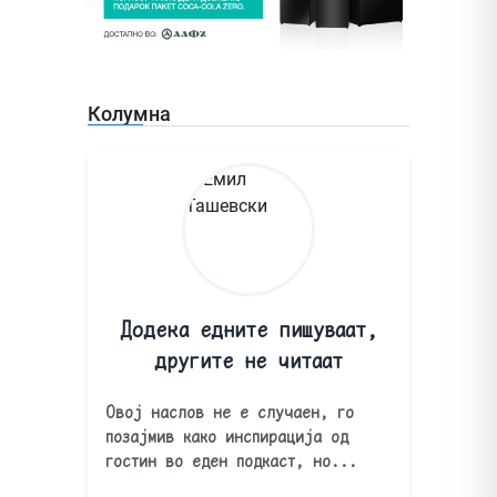
Колумна
Додека едните пишуваат,
другите не читаат
Овој наслов не е случаен, го
позајмив како инспирација од
гостин во еден подкаст, но...