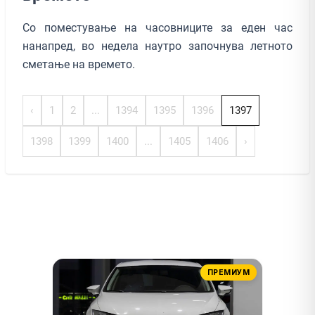
Со поместување на часовниците за еден час
нанапред, вo недела наутро започнува летното
сметање на времето.
‹
1
2
...
1394
1395
1396
1397
1398
1399
1400
...
1405
1406
›
ПРЕМИУМ