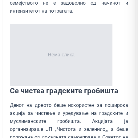
семејството не е задоволно од начинот и
интензитетот на потрагата.
Се чистеа градските гробишта
Денот на дрвото беше искористен за поширока
акција за чистење и уредување на градските и
муслиманските гробишта. Акцијата ја
организираше ЈП „Чистота и зеленило„, а беше
подржана од локалната самоуправа и Советот на