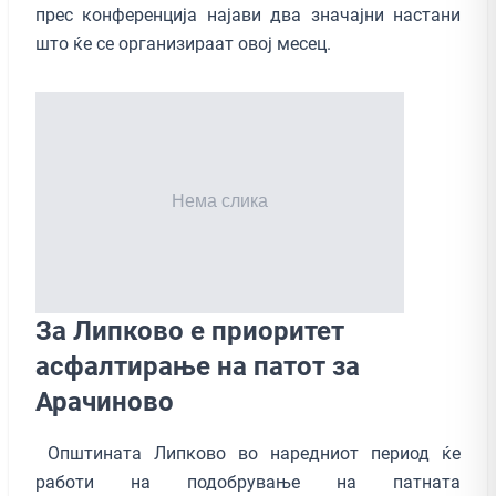
прес конференција најави два значајни настани
што ќе се организираат овој месец.
За Липково е приоритет
асфалтирање на патот за
Арачиново
Општината Липково во наредниот период ќе
работи на подобрување на патната