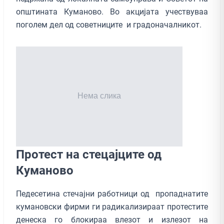
општината Куманово. Во акцијата учествуваа
поголем дел од советниците и градоначалникот.
Протест на стецајците од
Куманово
Педесетина стечајни работници од пропаднатите
кумановски фирми ги радикализираат протестите
денеска го блокираа влезот и излезот на