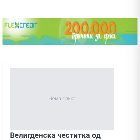
Велигденска честитка од