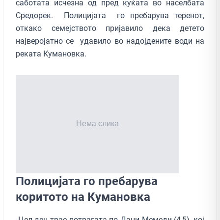
саботата исчезна од пред куќата во населбата
Средорек. Полицијата го пребарува теренот,
откако семејството пријавило дека детето
најверојатно се удавило во надојдените води на
реката Кумановка.
Полицијата го пребарува
коритото на Кумановка
Цел ден трае потрагата по Дани Мемеди (4,5), кој