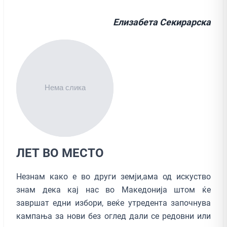
Елизабета Секирарска
ЛЕТ ВО МЕСТО
Незнам како е во други земји,ама од искуство
знам дека кај нас во Македонија штом ќе
завршат едни избори, веќе утредента започнува
кампања за нови без оглед дали се редовни или