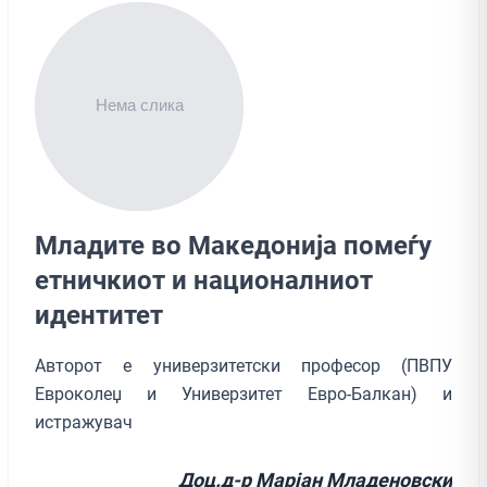
Младите во Македонија помеѓу
етничкиот и националниот
идентитет
Авторот е универзитетски професор (ПВПУ
Евроколеџ и Универзитет Евро-Балкан) и
истражувач
Доц.д-р Марјан Младеновски