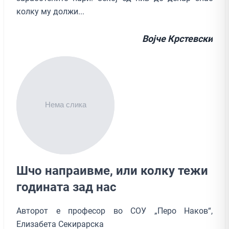
колку му должи...
Војче Крстевски
Шчо напраивме, или колку тежи
годината зад нас
Авторот е професор во СОУ „Перо Наков“,
Елизабета Секирарска