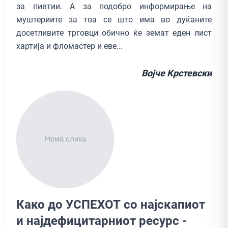
за пивтии. А за подобро информирање на
муштериите за тоа се што има во дуќаните
досетливите трговци обично ќе земат еден лист
хартија и фломастер и еве...
Војче Крстевски
Како до УСПЕХОТ со најскапиот
и најдефицитарниот ресурс -