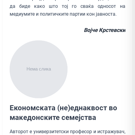
да биде како што тој го сваќа односот на
медиумите и политичките партии кон јавноста.
Војче Крстевски
Економската (не)еднаквост во
македонските семејства
Авторот е универзитетски професор и истражувач,