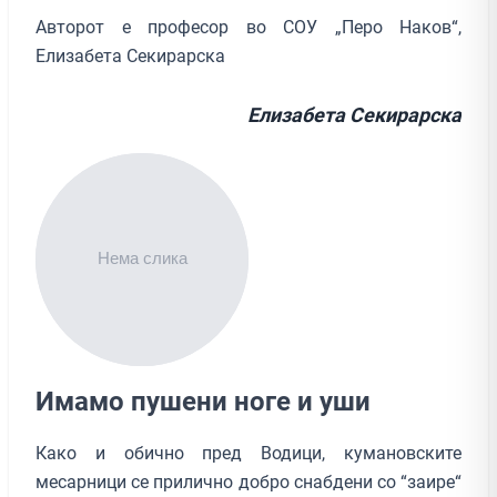
Авторот е професор во СОУ „Перо Наков“,
Елизабета Секирарска
Елизабета Секирарска
Имамо пушени ноге и уши
Како и обично пред Водици, кумановските
месарници се прилично добро снабдени со “заире“