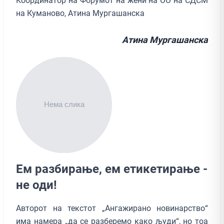
Координатор на Форумот на жени на ОО на СДСМ
на Куманово, Атина Мургашанска
Атина Мургашанска
Ем разбирање, ем етикетирање -
не оди!
Авторот на текстот „Ангажирано новинарство“
има намера „да се разберемо како људи“, но тоа