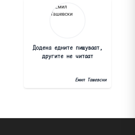
Додека едните пишуваат,
другите не читаат
Емил Ташевски