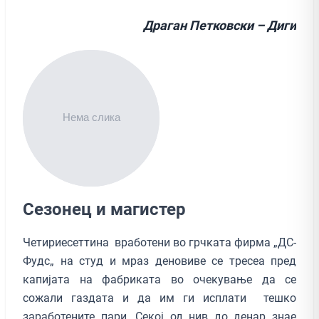
Драган Петковски – Диги
Сезонец и магистер
Четириесеттина вработени во грчката фирма „ДС-
Фудс„ на студ и мраз деновиве се тресеа пред
капијата на фабриката во очекување да се
сожали газдата и да им ги исплати тешко
заработените пари. Секој од нив до денар знае