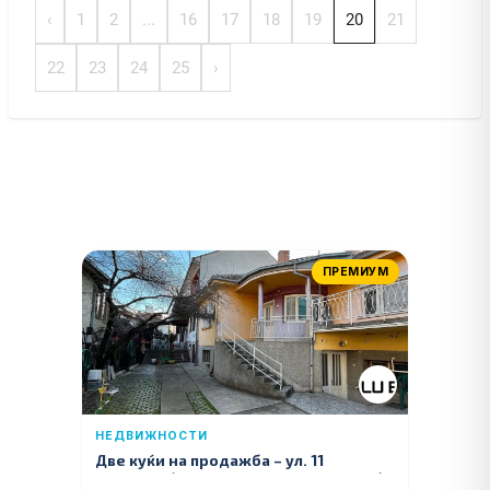
‹
1
2
...
16
17
18
19
20
21
22
23
24
25
›
ПРЕМИУМ
НЕДВИЖНОСТИ
Две куќи на продажба – ул. 11
Ноември (Наспроти Селман Туризам)